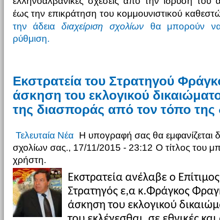
ελληνοαλβανικές σχέσεις από την ίδρυση του 
έως την επικράτηση του κομμουνιστικού καθεστώ
την άδεια
διαχείριση σχολίων
θα μπορούν να
ρύθμιση.
Εκστρατεία του Στρατηγού Φράγκο
άσκηση του εκλογικού δικαιώματ
Τελευταία Νέα
Η υπογραφή σας θα εμφανίζεται 
σχολίων σας., 17/11/2015 - 23:12
Ο τίτλος του μ
χρήστη.
Εκστρατεία ανέλαβε ο Επίτιμος
Στρατηγός ε,α κ.Φράγκος Φραγκ
άσκηση του εκλογικού δικαιώμα
του εκλέγεσθαι, σε εθνικές και