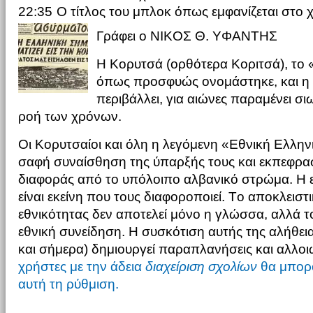
22:35
Ο τίτλος του μπλοκ όπως εμφανίζεται στο 
Γράφει ο NIKOΣ Θ. YΦANTHΣ
H Kορυτσά (ορθότερα Kοριτσά), το
όπως προσφυώς ονομάστηκε, και η 
περιβάλλει, για αιώνες παραμένει σ
ροή των χρόνων.
Oι Kορυτσαίοι και όλη η λεγόμενη «Eθνική Eλλην
σαφή συναίσθηση της ύπαρξής τους και εκπεφρα
διαφοράς από το υπόλοιπο αλβανικό στρώμα. H ε
είναι εκείνη που τους διαφοροποιεί. Tο αποκλειστι
εθνικότητας δεν αποτελεί μόνο η γλώσσα, αλλά τ
εθνική συνείδηση. H συσκότιση αυτής της αλήθει
και σήμερα) δημιουργεί παραπλανήσεις και αλλο
χρήστες με την άδεια
διαχείριση σχολίων
θα μπορ
αυτή τη ρύθμιση.