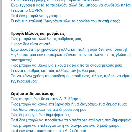
Έχω εγγραφεί κατά το παρελθόν αλλά δεν μπορώ να συνδεθώ πλέον
Τι είναι το COPPA;
Γιατί δεν μπορώ να εγγραφώ;
Τι κάνει η επιλογή “Διαγράψτε όλα τα cookies του συστήματος”;
Προφίλ Μέλους και ρυθμίσεις
Πώς μπορώ να αλλάξω τις ρυθμίσεις μου;
Η ώρα δεν είναι σωστή!
Έχω αλλάξει την χρονοζώνη αλλά και πάλι η ώρα δεν είναι σωστή!
Η γλώσσα μου δεν συμπεριλαμβάνεται στον κατάλογο με τις γλώσσες
συστήματος!
Πώς μπορώ να βάλω μια εικόνα κάτω από το όνομα μέλους μου;
Τι είναι ο βαθμός και πώς αλλάζω τον βαθμό μου;
Για να κάνω χρήση του συνδέσμου email ενός μέλους πρέπει να είμαι
εγγεγραμμένος;
Ζητήματα Δημοσίευσης
Πώς αναρτώ ένα θέμα στην Δ. Συζήτηση;
Πώς μπορώ να κάνω επεξεργασία ή να διαγράψω ένα δημοσίευμα;
Πώς θέτω υπογραφή σε μία δημοσίευση μου;
Πώς δημιουργώ ένα δημοψήφισμα;
Γιατί δεν μπορώ να προσθέσω περισσότερες επιλογές στα δημοψηφίσ
Πώς μπορώ να επεξεργαστώ ή να διαγράψω ένα δημοψήφισμα;
Γιατί δεν έχω πρόσβαση σε μια Δ. Συζήτηση;