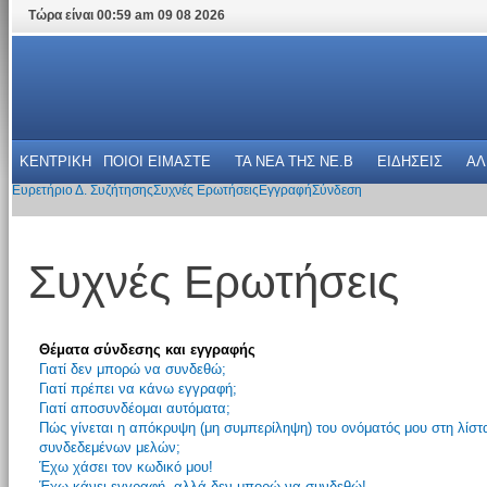
Τώρα είναι 00:59 am 09 08 2026
ΚΕΝΤΡΙΚΗ
ΠΟΙΟΙ ΕΙΜΑΣΤΕ
ΤΑ ΝΕΑ THΣ NE.B
ΕΙΔΗΣΕΙΣ
ΑΛ
Ευρετήριο Δ. Συζήτησης
Συχνές Ερωτήσεις
Εγγραφή
Σύνδεση
Συχνές Ερωτήσεις
Θέματα σύνδεσης και εγγραφής
Γιατί δεν μπορώ να συνδεθώ;
Γιατί πρέπει να κάνω εγγραφή;
Γιατί αποσυνδέομαι αυτόματα;
Πώς γίνεται η απόκρυψη (μη συμπερίληψη) του ονόματός μου στη λίστ
συνδεδεμένων μελών;
Έχω χάσει τον κωδικό μου!
Έχω κάνει εγγραφή, αλλά δεν μπορώ να συνδεθώ!