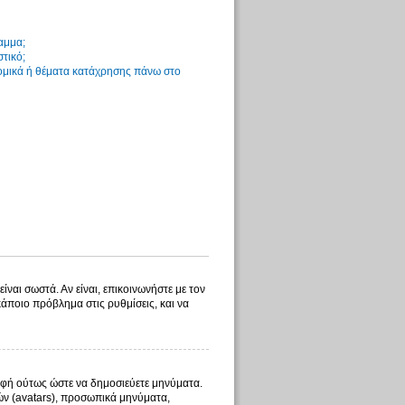
αμμα;
στικό;
νομικά ή θέματα κατάχρησης πάνω στο
ίναι σωστά. Αν είναι, επικοινωνήστε με τον
 κάποιο πρόβλημα στις ρυθμίσεις, και να
γραφή ούτως ώστε να δημοσιεύετε μηνύματα.
λών (avatars), προσωπικά μηνύματα,