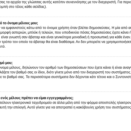
σας τα αρχεία της γλώσσας αυτής κατόπιν συνεννόησης με τον διαχειριστή. Για περ
μπή στο τέλος κάθε σελίδας).
 το όνομα μέλους μου;
α εμφανιστούς κάτω από το όνομα χρήστη όταν βλέπει δημοσιεύσεις. Η μία από αυτ
ν μορφή αστεριών, μπλόκ ή τελειών, που υποδικνύει πόσες δημοσιεύσεις έχετε κάνει
είναι γνωστή σαν άβαταρ και είναι γενικότερα μοναδική ή προσωπική για κάθε έναν. 
ον τρόπο τον οποίο τα άβαταρ θα είναι διαθέσιμα. Αν δεν μπορείτε να χρησιμοποιήσε
υτό.
θμό μου;
όνομα μέλους, δηλώνουν τον αριθμό των δημοσιεύσεων που έχετε κάνει ή είναι αναγν
αλλάξετε τον βαθμό σας οι ίδιοι, διότι γίνετε μόνο από τον διαχειριστή του συστήμα
ε το βαθμό σας. Τα περισσότερα συστήματα δεν δέχονται κάτι τέτοιο και ο Συντονιστ
ενός μέλους πρέπει να είμαι εγγεγραμμένος;
τείλουν ηλεκτρονικό ταχυδρομείο σε άλλα μέλη από την φόρμα αποστολής ηλεκτρον
ι αυτή την επιλογή. Αυτό γίνετε για να αποτραπεί η κακόβουλη χρήση του συστήμα