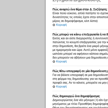
Πώς αναρτώ ένα θέμα στην Δ. Συζήτηση;
Είναι πολύ εύκολο, απλά πατήστε το σχετικ
δυνατότητες τις οποίες έχετε στην αποστο
μέρος σε δημοψήφισμα, κλπ λίστα)
Κορυφή
Πώς μπορώ να κάνω επεξεργασία ή να δ
Εκτός και αν είστε διαχειριστής ή συντονι
πατώντας το κουμπί επεξεργασίας για την 
στην δημοσίεση, θα βρείτε ένα μικρό μήνυ
με ημερομηνία και ώρα. Αυτό μόνο εμφανίζε
ωστόσο μπορεί να αφήσουν κάποια σημείωσ
δεν μπορούν να σβήσουν μια δημοσίευση α
Κορυφή
Πώς θέτω υπογραφή σε μία δημοσίευση 
Για να βάλετε υπογραφή σε μια δημοσίευση
στη φόρμα της δημοσίευσης για να προσθέ
προφίλ σας. Αν το κάνετε, μπορείτε να μ
Κορυφή
Πώς δημιουργώ ένα δημοψήφισμα;
Δημιουργώντας ένα νέο μήνυμα ( ή εάν έχε
μηνύματος με τίτλο Προσθήκη δημοψηφίσμα
Θέμα του δημοψηφίσματος και τουλάχιστον