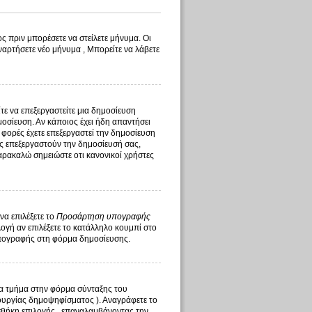
ς πριν μπορέσετε να στείλετε μήνυμα. Οι
ναρτήσετε νέο μήνυμα , Μπορείτε να λάβετε
ίτε να επεξεργαστείτε μια δημοσίευση
οσίευση. Αν κάποιος έχει ήδη απαντήσει
 φορές έχετε επεξεργαστεί την δημοσίευση
τής επεξεργαστούν την δημοσίευσή σας,
αρακαλώ σημειώστε οτι κανονικοί χρήστες
να επιλέξετε το
Προσάρτηση υπογραφής
γή αν επιλέξετε το κατάλληλο κουμπί στο
υπογραφής στη φόρμα δημοσίευσης.
ένα τμήμα στην φόρμα σύνταξης του
ουργίας δημοψηφίσματος ). Αναγράφετε το
σθήκη επιλογής , επαναλαμβάνοντας την