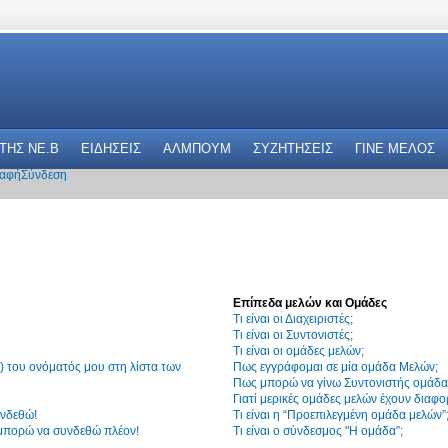
 THΣ NE.B
ΕΙΔΗΣΕΙΣ
ΑΛΜΠΟΥΜ
ΣΥΖΗΤΗΣΕΙΣ
ΓΙΝΕ ΜΕΛΟΣ
αφή
Σύνδεση
Επίπεδα μελών και Ομάδες
Τι είναι οι Διαχειριστές;
Τι είναι οι Συντονιστές;
Τι είναι οι ομάδες μελών;
 του ονόματός μου στη λίστα των
Πως εγγράφομαι σε μία ομάδα Μελών;
Πως μπορώ να γίνω Συντονιστής ομάδα
Γιατί μερικές ομάδες μελών έχουν διαφο
υνδεθώ!
Τι είναι η “Προεπιλεγμένη ομάδα μελών”
 μπορώ να συνδεθώ πλέον!
Τι είναι ο σύνδεσμος "Η ομάδα”;