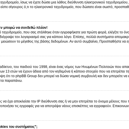
ό ταχυδρομείο, ίσως να έχετε δώσει μια λάθος διεύθυνση ηλεκτρονικού ταχυδρομείου, 
είστε σίγουρος ό,τι το ηλεκτρονικό ταχυδρομείο, που δώσατε είναι σωστό, προσπαθ
εν μπορώ να συνδεθώ πλέον!
 ταχυδρομείο, που σας στάλθηκε όταν εγγραφήκατε για πρώτη φορά, ελέγξτε το όνο
α διέγραψε τον λογαριασμό σας για κάποιο λόγο. Επίσης, πολλά συστήματα απομακρ
α μειώσουν το μέγεθος της βάσης δεδομένων. Αν αυτό συμβαίνει, Προσπαθήστε να εγγ
δίκτυο, του παιδιού του 1998, είναι ένας νόμος των Ηνωμένων Πολιτειών που απαι
ων 13 ετών να έχουν άδεια από τον κηδεμόνα ή κάποιο στοιχείο που να επιτρέπε
ψη ότι το phpBB Group δεν μπορεί να δώσει νομική συμβουλή και δεν μπορείτε να
ό τα παραπάνω.
ς να έχει αποκλείσει την IP διεύθυνση σας ή να μην επιτρέπει το όνομα μέλους που
γοποιήσει τις εγγραφές για να αποτρέψει νέους επισκέπτες να εγγραφούν. Επικοινων
okies του συστήματος”;