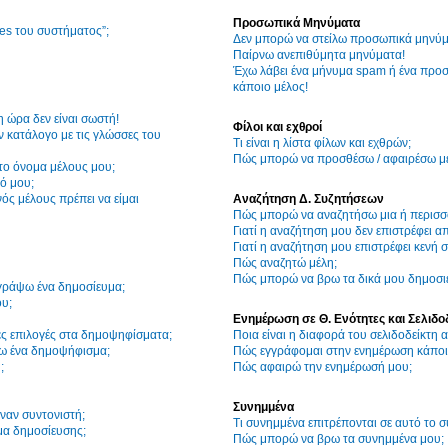
Προσωπικά Μηνύματα
ies του συστήματος”;
Δεν μπορώ να στείλω προσωπικά μηνύμ
Παίρνω ανεπιθύμητα μηνύματα!
Έχω λάβει ένα μήνυμα spam ή ένα προσ
κάποιο μέλος!
η ώρα δεν είναι σωστή!
Φίλοι και εχθροί
 κατάλογο με τις γλώσσες του
Τι είναι η λίστα φίλων και εχθρών;
Πώς μπορώ να προσθέσω / αφαιρέσω μέλ
το όνομα μέλους μου;
ό μου;
ός μέλους πρέπει να είμαι
Αναζήτηση Δ. Συζητήσεων
Πώς μπορώ να αναζητήσω μια ή περισσό
Γιατί η αναζήτηση μου δεν επιστρέφει α
Γιατί η αναζήτηση μου επιστρέφει κενή σ
Πώς αναζητώ μέλη;
Πώς μπορώ να βρω τα δικά μου δημοσιε
γράψω ένα δημοσίευμα;
υ;
Ενημέρωση σε Θ. Ενότητες και Σελιδο
ες επιλογές στα δημοψηφίσματα;
Ποια είναι η διαφορά του σελιδοδείκτη
ω ένα δημοψήφισμα;
Πώς εγγράφομαι στην ενημέρωση κάποια
;
Πώς αφαιρώ την ενημέρωσή μου;
Συνημμένα
ναν συντονιστή;
Τι συνημμένα επιτρέπονται σε αυτό το 
μα δημοσίευσης;
Πώς μπορώ να βρω τα συνημμένα μου;