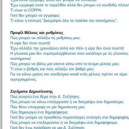
Έχω εγγραφεί κατά το παρελθόν αλλά δεν μπορώ να συνδεθώ πλέον
Τι είναι το COPPA;
Γιατί δεν μπορώ να εγγραφώ;
Τι κάνει η επιλογή “Διαγράψτε όλα τα cookies του συστήματος”;
Προφίλ Μέλους και ρυθμίσεις
Πώς μπορώ να αλλάξω τις ρυθμίσεις μου;
Η ώρα δεν είναι σωστή!
Έχω αλλάξει την χρονοζώνη αλλά και πάλι η ώρα δεν είναι σωστή!
Η γλώσσα μου δεν συμπεριλαμβάνεται στον κατάλογο με τις γλώσσες
συστήματος!
Πώς μπορώ να βάλω μια εικόνα κάτω από το όνομα μέλους μου;
Τι είναι ο βαθμός και πώς αλλάζω τον βαθμό μου;
Για να κάνω χρήση του συνδέσμου email ενός μέλους πρέπει να είμαι
εγγεγραμμένος;
Ζητήματα Δημοσίευσης
Πώς αναρτώ ένα θέμα στην Δ. Συζήτηση;
Πώς μπορώ να κάνω επεξεργασία ή να διαγράψω ένα δημοσίευμα;
Πώς θέτω υπογραφή σε μία δημοσίευση μου;
Πώς δημιουργώ ένα δημοψήφισμα;
Γιατί δεν μπορώ να προσθέσω περισσότερες επιλογές στα δημοψηφίσ
Πώς μπορώ να επεξεργαστώ ή να διαγράψω ένα δημοψήφισμα;
Γιατί δεν έχω πρόσβαση σε μια Δ. Συζήτηση;