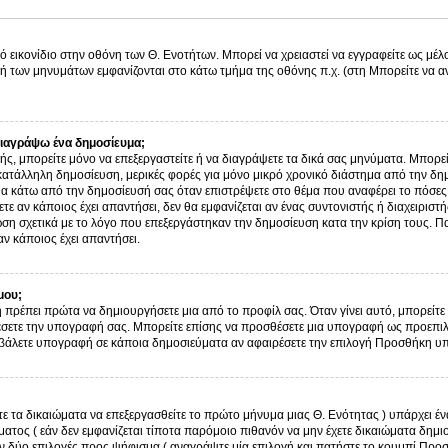
ό εικονίδιο στην οθόνη των Θ. Ενοτήτων. Μπορεί να χρειαστεί να εγγραφείτε ως μέλο
λή των μηνυμάτων εμφανίζονται στο κάτω τμήμα της οθόνης π.χ. (στη Μπορείτε να α
ιαγράψω ένα δημοσίευμα;
στής, μπορείτε μόνο να επεξεργαστείτε ή να διαγράψετε τα δικά σας μηνύματα. Μπορε
κατάλληλη δημοσίευση, μερικές φορές για μόνο μικρό χρονικό διάστημα από την δημ
μα κάτω από την δημοσίευσή σας όταν επιστρέψετε στο θέμα που αναφέρει το πόσες
τε αν κάποιος έχει απαντήσει, δεν θα εμφανίζεται αν ένας συντονιστής ή διαχειρισ
η σχετικά με το λόγο που επεξεργάστηκαν την δημοσίευση κατα την κρίση τους. Π
ν κάποιος έχει απαντήσει.
μου;
 πρέπει πρώτα να δημιουργήσετε μια από το προφίλ σας. Όταν γίνει αυτό, μπορείτε 
σετε την υπογραφή σας. Μπορείτε επίσης να προσθέσετε μια υπογραφή ως προεπιλο
ην βάλετε υπογραφή σε κάποια δημοσιεύματα αν αφαιρέσετε την επιλογή Προσθήκη 
τε τα δικαιώματα να επεξεργασθείτε το πρώτο μήνυμα μιας Θ. Ενότητας ) υπάρχει 
τος ( εάν δεν εμφανίζεται τίποτα παρόμοιο πιθανόν να μην έχετε δικαιώματα δημι
 δύο επιλογές προς ψήφισμα ( αναγράψτε μία επιλογή και πατήστε το κουμπί Προ