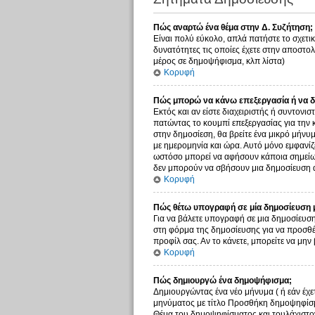
Πώς αναρτώ ένα θέμα στην Δ. Συζήτηση;
Είναι πολύ εύκολο, απλά πατήστε το σχετικ
δυνατότητες τις οποίες έχετε στην αποστο
μέρος σε δημοψήφισμα, κλπ λίστα)
Κορυφή
Πώς μπορώ να κάνω επεξεργασία ή να δ
Εκτός και αν είστε διαχειριστής ή συντονι
πατώντας το κουμπί επεξεργασίας για την 
στην δημοσίεση, θα βρείτε ένα μικρό μήνυ
με ημερομηνία και ώρα. Αυτό μόνο εμφανίζε
ωστόσο μπορεί να αφήσουν κάποια σημείωσ
δεν μπορούν να σβήσουν μια δημοσίευση α
Κορυφή
Πώς θέτω υπογραφή σε μία δημοσίευση 
Για να βάλετε υπογραφή σε μια δημοσίευση
στη φόρμα της δημοσίευσης για να προσθέ
προφίλ σας. Αν το κάνετε, μπορείτε να μ
Κορυφή
Πώς δημιουργώ ένα δημοψήφισμα;
Δημιουργώντας ένα νέο μήνυμα ( ή εάν έχε
μηνύματος με τίτλο Προσθήκη δημοψηφίσμα
Θέμα του δημοψηφίσματος και τουλάχιστον