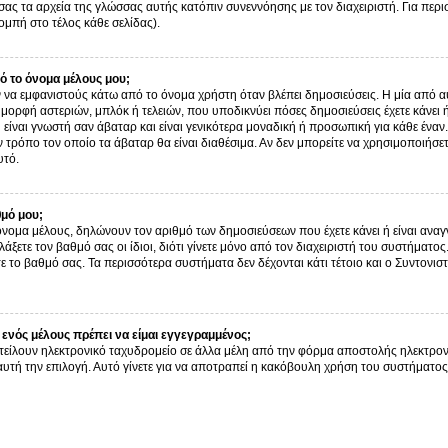
σας τα αρχεία της γλώσσας αυτής κατόπιν συνεννόησης με τον διαχειριστή. Για περ
μπή στο τέλος κάθε σελίδας).
 το όνομα μέλους μου;
α εμφανιστούς κάτω από το όνομα χρήστη όταν βλέπει δημοσιεύσεις. Η μία από αυτ
ν μορφή αστεριών, μπλόκ ή τελειών, που υποδικνύει πόσες δημοσιεύσεις έχετε κάνει
είναι γνωστή σαν άβαταρ και είναι γενικότερα μοναδική ή προσωπική για κάθε έναν. 
ον τρόπο τον οποίο τα άβαταρ θα είναι διαθέσιμα. Αν δεν μπορείτε να χρησιμοποιήσε
υτό.
θμό μου;
όνομα μέλους, δηλώνουν τον αριθμό των δημοσιεύσεων που έχετε κάνει ή είναι αναγν
αλλάξετε τον βαθμό σας οι ίδιοι, διότι γίνετε μόνο από τον διαχειριστή του συστήμα
ε το βαθμό σας. Τα περισσότερα συστήματα δεν δέχονται κάτι τέτοιο και ο Συντονιστ
ενός μέλους πρέπει να είμαι εγγεγραμμένος;
τείλουν ηλεκτρονικό ταχυδρομείο σε άλλα μέλη από την φόρμα αποστολής ηλεκτρον
ι αυτή την επιλογή. Αυτό γίνετε για να αποτραπεί η κακόβουλη χρήση του συστήμα