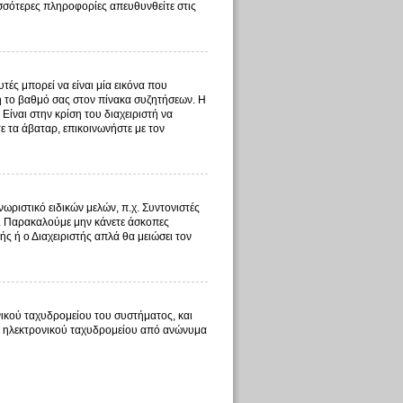
ισσότερες πληροφορίες απευθυνθείτε στις
ές μπορεί να είναι μία εικόνα που
 ή το βαθμό σας στον πίνακα συζητήσεων. Η
Είναι στην κρίση του διαχειριστή να
τε τα άβαταρ, επικοινωνήστε με τον
ωριστικό ειδικών μελών, π.χ. Συντονιστές
τος. Παρακαλούμε μην κάνετε άσκοπες
ής ή ο Διαχειριστής απλά θα μειώσει τον
ικού ταχυδρομείου του συστήματος, και
τος ηλεκτρονικού ταχυδρομείου από ανώνυμα