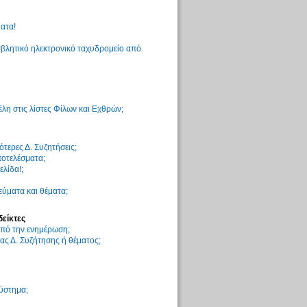
ατα!
βλητικό ηλεκτρονικό ταχυδρομείο από
η στις λίστες Φίλων και Εχθρών;
τερες Δ. Συζητήσεις;
ποτελέσματα;
ελίδα!;
ύματα και θέματα;
δείκτες
 από την ενημέρωση;
ς Δ. Συζήτησης ή θέματος;
σύστημα;