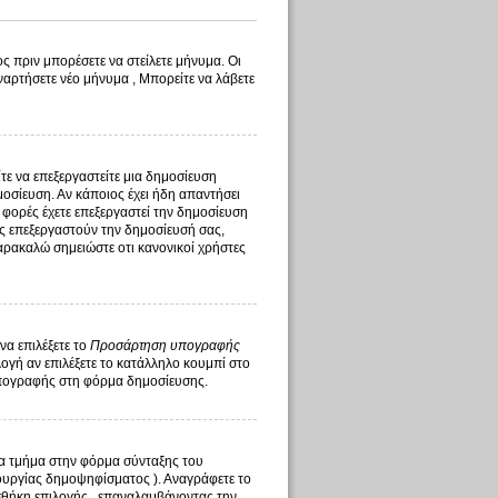
ς πριν μπορέσετε να στείλετε μήνυμα. Οι
ναρτήσετε νέο μήνυμα , Μπορείτε να λάβετε
ίτε να επεξεργαστείτε μια δημοσίευση
οσίευση. Αν κάποιος έχει ήδη απαντήσει
 φορές έχετε επεξεργαστεί την δημοσίευση
τής επεξεργαστούν την δημοσίευσή σας,
αρακαλώ σημειώστε οτι κανονικοί χρήστες
να επιλέξετε το
Προσάρτηση υπογραφής
γή αν επιλέξετε το κατάλληλο κουμπί στο
υπογραφής στη φόρμα δημοσίευσης.
ένα τμήμα στην φόρμα σύνταξης του
ουργίας δημοψηφίσματος ). Αναγράφετε το
σθήκη επιλογής , επαναλαμβάνοντας την