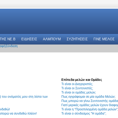
 THΣ NE.B
ΕΙΔΗΣΕΙΣ
ΑΛΜΠΟΥΜ
ΣΥΖΗΤΗΣΕΙΣ
ΓΙΝΕ ΜΕΛΟΣ
αφή
Σύνδεση
Επίπεδα μελών και Ομάδες
Τι είναι οι Διαχειριστές;
Τι είναι οι Συντονιστές;
Τι είναι οι ομάδες μελών;
 του ονόματός μου στη λίστα των
Πως εγγράφομαι σε μία ομάδα Μελών;
Πως μπορώ να γίνω Συντονιστής ομάδα
Γιατί μερικές ομάδες μελών έχουν διαφο
υνδεθώ!
Τι είναι η “Προεπιλεγμένη ομάδα μελών”
 μπορώ να συνδεθώ πλέον!
Τι είναι ο σύνδεσμος "Η ομάδα”;