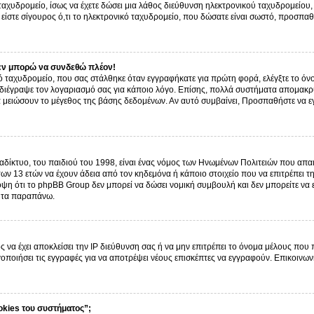
ό ταχυδρομείο, ίσως να έχετε δώσει μια λάθος διεύθυνση ηλεκτρονικού ταχυδρομείου, 
είστε σίγουρος ό,τι το ηλεκτρονικό ταχυδρομείο, που δώσατε είναι σωστό, προσπαθ
εν μπορώ να συνδεθώ πλέον!
 ταχυδρομείο, που σας στάλθηκε όταν εγγραφήκατε για πρώτη φορά, ελέγξτε το όνο
α διέγραψε τον λογαριασμό σας για κάποιο λόγο. Επίσης, πολλά συστήματα απομακρ
α μειώσουν το μέγεθος της βάσης δεδομένων. Αν αυτό συμβαίνει, Προσπαθήστε να εγγ
δίκτυο, του παιδιού του 1998, είναι ένας νόμος των Ηνωμένων Πολιτειών που απαι
ων 13 ετών να έχουν άδεια από τον κηδεμόνα ή κάποιο στοιχείο που να επιτρέπε
ψη ότι το phpBB Group δεν μπορεί να δώσει νομική συμβουλή και δεν μπορείτε να
ό τα παραπάνω.
ς να έχει αποκλείσει την IP διεύθυνση σας ή να μην επιτρέπει το όνομα μέλους που
γοποιήσει τις εγγραφές για να αποτρέψει νέους επισκέπτες να εγγραφούν. Επικοινων
okies του συστήματος”;