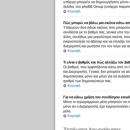
υπάρχει μπορείτε να δημιουργήσετε μόνοι 
σελίδες του phpBB Group (υπάρχει παραπο
Κορυφή
Πώς μπορώ να βάλω μια εικόνα κάτω από
Υπάρχουν δύο ειδών εικόνες που μπορούν ν
συνδέεται με το βαθμό σας, γενικά υπο τη
άλλη, συνήθως μια μεγαλύτερη εικόνα, που 
ενεργοποιήσει τα άβαταρ και να επιλέξει τ
διαχειριστή και ρωτήστε τον τον λόγο για α
Κορυφή
Τι είναι ο βαθμός και πώς αλλάζω τον βα
Οι βαθμοί, που εμφανίζονται κάτω από το 
και Διαχειριστές. Γενικά, δεν μπορείτε να 
δημοσιεύσεις μόνο και μόνο για να αυξήσετ
αριθμό των δημοσιεύσεων σας.
Κορυφή
Για να κάνω χρήση του συνδέσμου email 
Μόνο οι εγγεγραμμένοι μέλη μπορούν να σ
μόνο αν ο Διαχειριστής έχει ενεργοποιήσε
μέλη.
Κορυφή
Ζητήματα Δημοσίευσης