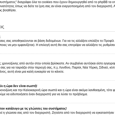
συστήματος” διαγράφει όλα τα cookies που έχουν δημιουργηθεί από το phpBB τα οπ
νατότητες όπως να δείτε τα ίχνη σας αν είναι ενεργοποιημένη από τον διαχειριστή.
ς βοηθήσει.
ις
;
ίσεις σας αποθηκεύονται σε βάση δεδομένων. Για να τις αλλάξετε επιλέξτε το Προφί
οιες να μην εμφανίζεται). Η επιλογή αυτή θα σας επιτρέψει να αλλάξετε τις ρυθμίσει
ς χρονοζώνης από αυτήν στην οποία βρίσκεστε. Αν συμβαίνει αυτό(και είστε εγγεγρα
ας για να ταιριάζει στην περιοχή σας, π.χ. Λονδίνο, Παρίσι, Νέα Υόρκη, Σίδνεϋ, κλπ
νος, αυτή είναι μια καλή ευκαιρία να το κάνετε.
ι η ώρα δεν είναι σωστή!
 χρονοζώνη και την Καλοκαιρινή ώρα σωστά και η ώρα είναι ακόμα λανθασμένη, τότε 
με να ειδοποιήσετε έναν διαχειριστή για να λύσει το πρόβλημα.
ον κατάλογο με τις γλώσσες του συστήματος!
εί η γλώσσα σας από τον διαχειριστή. Ζητείστε από τον διαχειριστή να εγκαταστήσει