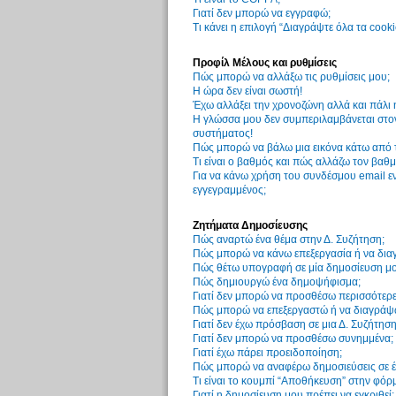
Γιατί δεν μπορώ να εγγραφώ;
Τι κάνει η επιλογή “Διαγράψτε όλα τα cook
Προφίλ Μέλους και ρυθμίσεις
Πώς μπορώ να αλλάξω τις ρυθμίσεις μου;
Η ώρα δεν είναι σωστή!
Έχω αλλάξει την χρονοζώνη αλλά και πάλι 
Η γλώσσα μου δεν συμπεριλαμβάνεται στον
συστήματος!
Πώς μπορώ να βάλω μια εικόνα κάτω από 
Τι είναι ο βαθμός και πώς αλλάζω τον βαθμ
Για να κάνω χρήση του συνδέσμου email εν
εγγεγραμμένος;
Ζητήματα Δημοσίευσης
Πώς αναρτώ ένα θέμα στην Δ. Συζήτηση;
Πώς μπορώ να κάνω επεξεργασία ή να δια
Πώς θέτω υπογραφή σε μία δημοσίευση μο
Πώς δημιουργώ ένα δημοψήφισμα;
Γιατί δεν μπορώ να προσθέσω περισσότερ
Πώς μπορώ να επεξεργαστώ ή να διαγράψ
Γιατί δεν έχω πρόσβαση σε μια Δ. Συζήτηση
Γιατί δεν μπορώ να προσθέσω συνημμένα;
Γιατί έχω πάρει προειδοποίηση;
Πώς μπορώ να αναφέρω δημοσιεύσεις σε έ
Τι είναι το κουμπί “Αποθήκευση” στην φόρ
Γιατί η δημοσίευση μου πρέπει να εγκριθεί;