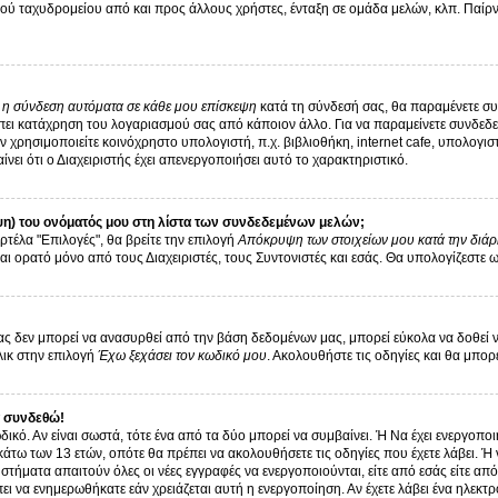
ύ ταχυδρομείου από και προς άλλους χρήστες, ένταξη σε ομάδα μελών, κλπ. Παίρνε
ι η σύνδεση αυτόματα σε κάθε μου επίσκεψη
κατά τη σύνδεσή σας, θα παραμένετε σ
ει κατάχρηση του λογαριασμού σας από κάποιον άλλο. Για να παραμείνετε συνδεδεμ
 χρησιμοποιείτε κοινόχρηστο υπολογιστή, π.χ. βιβλιοθήκη, internet cafe, υπολογι
αίνει ότι ο Διαχειριστής έχει απενεργοποιήσει αυτό το χαρακτηριστικό.
η) του ονόματός μου στη λίστα των συνδεδεμένων μελών;
ρτέλα "Επιλογές", θα βρείτε την επιλογή
Απόκρυψη των στοιχείων μου κατά την διάρ
αι ορατό μόνο από τους Διαχειριστές, τους Συντονιστές και εσάς. Θα υπολογίζεστε 
 δεν μπορεί να ανασυρθεί από την βάση δεδομένων μας, μπορεί εύκολα να δοθεί νέα 
λικ στην επιλογή
Έχω ξεχάσει τον κωδικό μου
. Ακολουθήστε τις οδηγίες και θα μπορ
 συνδεθώ!
δικό. Αν είναι σωστά, τότε ένα από τα δύο μπορεί να συμβαίνει. Ή Να έχει ενεργοπ
 κάτω των 13 ετών, οπότε θα πρέπει να ακολουθήσετε τις οδηγίες που έχετε λάβει. Ή 
στήματα απαιτούν όλες οι νέες εγγραφές να ενεργοποιούνται, είτε από εσάς είτε απ
ει να ενημερωθήκατε εάν χρειάζεται αυτή η ενεργοποίηση. Αν έχετε λάβει ένα ηλεκτρ