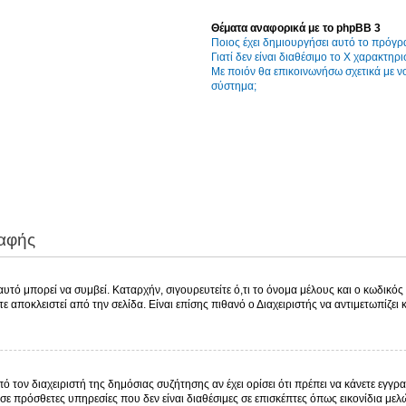
Θέματα αναφορικά με το phpBB 3
Ποιος έχει δημιουργήσει αυτό το πρόγρ
Γιατί δεν είναι διαθέσιμο το Χ χαρακτηρι
Με ποιόν θα επικοινωνήσω σχετικά με 
σύστημα;
ραφής
τό μπορεί να συμβεί. Καταρχήν, σιγουρευτείτε ό,τι το όνομα μέλους και ο κωδικός ε
χετε αποκλειστεί από την σελίδα. Είναι επίσης πιθανό ο Διαχειριστής να αντιμετωπίζει
πό τον διαχειριστή της δημόσιας συζήτησης αν έχει ορίσει ότι πρέπει να κάνετε εγ
σε πρόσθετες υπηρεσίες που δεν είναι διαθέσιμες σε επισκέπτες όπως εικονίδια με