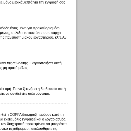
ι μόνο μερικά λεπτά για την εγγραφή σας
υνδεδεμένος μόνο για προκαθορισμένο
ένος, επιλέξτε το κουτάκι που υπάρχει
στής πανεπιστημιακού εργαστηρίου, κλπ. Αν
κεια της σύνδεσης
. Ενεργοποιήστε αυτή
ως μη ορατό μέλος.
τιμή. Για να ξεκινήσει η διαδικασία αυτή
είτε να συνδεθείτε πάλι σύντομα.
οιηθεί η COPPA διακήρυξη εφόσον κατά τη
να έχετε μόλις εγγραφεί και ο λογαριασμός
ό τον διαχειριστή προκειμένου να μπορέσετε
ονικό ταχυδρομείο,, ακολουθήστε τις