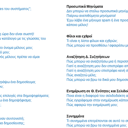
Προσωπικά Μηνύματα
ies του συστήματος”;
Δεν μπορώ να στείλω προσωπικά μηνύμ
Παίρνω ανεπιθύμητα μηνύματα!
Έχω λάβει ένα μήνυμα spam ή ένα προσ
κάποιο μέλος!
η ώρα δεν είναι σωστή!
Φίλοι και εχθροί
 κατάλογο με τις γλώσσες του
Τι είναι η λίστα φίλων και εχθρών;
Πώς μπορώ να προσθέσω / αφαιρέσω μέλ
το όνομα μέλους μου;
ό μου;
ός μέλους πρέπει να είμαι
Αναζήτηση Δ. Συζητήσεων
Πώς μπορώ να αναζητήσω μια ή περισσό
Γιατί η αναζήτηση μου δεν επιστρέφει α
Γιατί η αναζήτηση μου επιστρέφει κενή σ
Πώς αναζητώ μέλη;
Πώς μπορώ να βρω τα δικά μου δημοσιε
γράψω ένα δημοσίευμα;
υ;
Ενημέρωση σε Θ. Ενότητες και Σελιδο
ες επιλογές στα δημοψηφίσματα;
Ποια είναι η διαφορά του σελιδοδείκτη
ω ένα δημοψήφισμα;
Πώς εγγράφομαι στην ενημέρωση κάποια
;
Πώς αφαιρώ την ενημέρωσή μου;
Συνημμένα
ναν συντονιστή;
Τι συνημμένα επιτρέπονται σε αυτό το 
μα δημοσίευσης;
Πώς μπορώ να βρω τα συνημμένα μου;