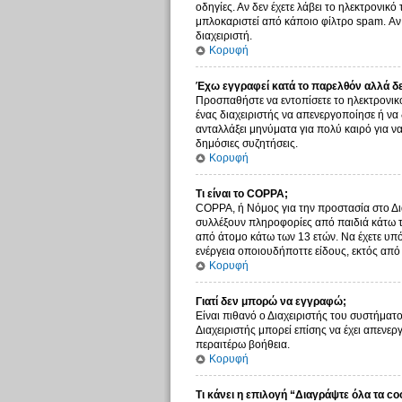
οδηγίες. Αν δεν έχετε λάβει το ηλεκτρονικ
μπλοκαριστεί από κάποιο φίλτρο spam. Αν 
διαχειριστή.
Κορυφή
Έχω εγγραφεί κατά το παρελθόν αλλά δ
Προσπαθήστε να εντοπίσετε το ηλεκτρονικό
ένας διαχειριστής να απενεργοποίησε ή ν
ανταλλάξει μηνύματα για πολύ καιρό για ν
δημόσιες συζητήσεις.
Κορυφή
Τι είναι το COPPA;
COPPA, ή Νόμος για την προστασία στο Δια
συλλέξουν πληροφορίες από παιδιά κάτω τ
από άτομο κάτω των 13 ετών. Να έχετε υπό
ενέργεια οποιουδήποττε είδους, εκτός απ
Κορυφή
Γιατί δεν μπορώ να εγγραφώ;
Είναι πιθανό ο Διαχειριστής του συστήματο
Διαχειριστής μπορεί επίσης να έχει απενερ
περαιτέρω βοήθεια.
Κορυφή
Τι κάνει η επιλογή “Διαγράψτε όλα τα co