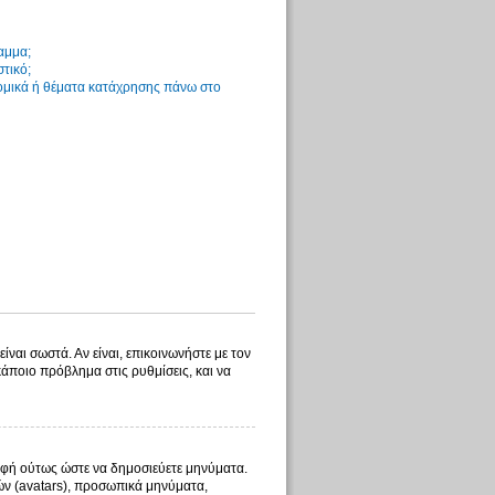
αμμα;
στικό;
νομικά ή θέματα κατάχρησης πάνω στο
ίναι σωστά. Αν είναι, επικοινωνήστε με τον
 κάποιο πρόβλημα στις ρυθμίσεις, και να
γραφή ούτως ώστε να δημοσιεύετε μηνύματα.
λών (avatars), προσωπικά μηνύματα,