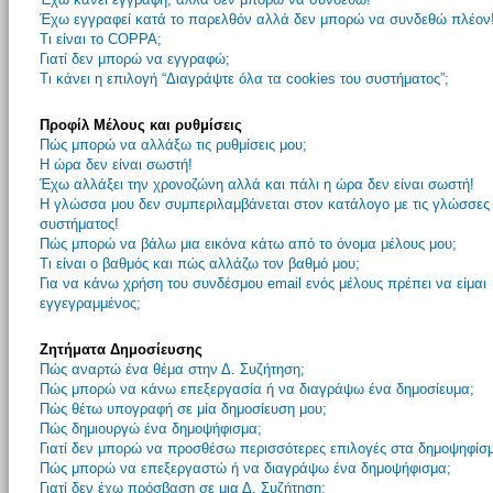
Έχω εγγραφεί κατά το παρελθόν αλλά δεν μπορώ να συνδεθώ πλέον
Τι είναι το COPPA;
Γιατί δεν μπορώ να εγγραφώ;
Τι κάνει η επιλογή “Διαγράψτε όλα τα cookies του συστήματος”;
Προφίλ Μέλους και ρυθμίσεις
Πώς μπορώ να αλλάξω τις ρυθμίσεις μου;
Η ώρα δεν είναι σωστή!
Έχω αλλάξει την χρονοζώνη αλλά και πάλι η ώρα δεν είναι σωστή!
Η γλώσσα μου δεν συμπεριλαμβάνεται στον κατάλογο με τις γλώσσες
συστήματος!
Πώς μπορώ να βάλω μια εικόνα κάτω από το όνομα μέλους μου;
Τι είναι ο βαθμός και πώς αλλάζω τον βαθμό μου;
Για να κάνω χρήση του συνδέσμου email ενός μέλους πρέπει να είμαι
εγγεγραμμένος;
Ζητήματα Δημοσίευσης
Πώς αναρτώ ένα θέμα στην Δ. Συζήτηση;
Πώς μπορώ να κάνω επεξεργασία ή να διαγράψω ένα δημοσίευμα;
Πώς θέτω υπογραφή σε μία δημοσίευση μου;
Πώς δημιουργώ ένα δημοψήφισμα;
Γιατί δεν μπορώ να προσθέσω περισσότερες επιλογές στα δημοψηφίσ
Πώς μπορώ να επεξεργαστώ ή να διαγράψω ένα δημοψήφισμα;
Γιατί δεν έχω πρόσβαση σε μια Δ. Συζήτηση;