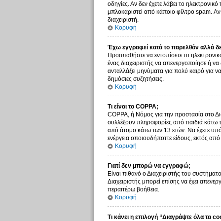
οδηγίες. Αν δεν έχετε λάβει το ηλεκτρονικ
μπλοκαριστεί από κάποιο φίλτρο spam. Αν 
διαχειριστή.
Κορυφή
Έχω εγγραφεί κατά το παρελθόν αλλά δ
Προσπαθήστε να εντοπίσετε το ηλεκτρονικό
ένας διαχειριστής να απενεργοποίησε ή ν
ανταλλάξει μηνύματα για πολύ καιρό για ν
δημόσιες συζητήσεις.
Κορυφή
Τι είναι το COPPA;
COPPA, ή Νόμος για την προστασία στο Δια
συλλέξουν πληροφορίες από παιδιά κάτω τ
από άτομο κάτω των 13 ετών. Να έχετε υπό
ενέργεια οποιουδήποττε είδους, εκτός απ
Κορυφή
Γιατί δεν μπορώ να εγγραφώ;
Είναι πιθανό ο Διαχειριστής του συστήματο
Διαχειριστής μπορεί επίσης να έχει απενερ
περαιτέρω βοήθεια.
Κορυφή
Τι κάνει η επιλογή “Διαγράψτε όλα τα co