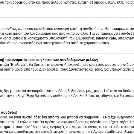
ύ ταχυδρομείου από και προς άλλους χρήστες, ένταξη σε ομάδα μελών, κλπ. Παίρνε
ι η σύνδεση αυτόματα σε κάθε μου επίσκεψη
κατά τη σύνδεσή σας, θα παραμένετε σ
ει κατάχρηση του λογαριασμού σας από κάποιον άλλο. Για να παραμείνετε συνδεδεμ
 χρησιμοποιείτε κοινόχρηστο υπολογιστή, π.χ. βιβλιοθήκη, internet cafe, υπολογι
αίνει ότι ο Διαχειριστής έχει απενεργοποιήσει αυτό το χαρακτηριστικό.
η) του ονόματός μου στη λίστα των συνδεδεμένων μελών;
ρτέλα "Επιλογές", θα βρείτε την επιλογή
Απόκρυψη των στοιχείων μου κατά την διάρ
αι ορατό μόνο από τους Διαχειριστές, τους Συντονιστές και εσάς. Θα υπολογίζεστε 
 δεν μπορεί να ανασυρθεί από την βάση δεδομένων μας, μπορεί εύκολα να δοθεί νέα 
λικ στην επιλογή
Έχω ξεχάσει τον κωδικό μου
. Ακολουθήστε τις οδηγίες και θα μπορ
 συνδεθώ!
δικό. Αν είναι σωστά, τότε ένα από τα δύο μπορεί να συμβαίνει. Ή Να έχει ενεργοπ
 κάτω των 13 ετών, οπότε θα πρέπει να ακολουθήσετε τις οδηγίες που έχετε λάβει. Ή 
στήματα απαιτούν όλες οι νέες εγγραφές να ενεργοποιούνται, είτε από εσάς είτε απ
ει να ενημερωθήκατε εάν χρειάζεται αυτή η ενεργοποίηση. Αν έχετε λάβει ένα ηλεκτρ