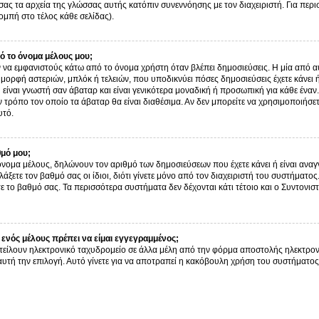
σας τα αρχεία της γλώσσας αυτής κατόπιν συνεννόησης με τον διαχειριστή. Για περ
μπή στο τέλος κάθε σελίδας).
 το όνομα μέλους μου;
α εμφανιστούς κάτω από το όνομα χρήστη όταν βλέπει δημοσιεύσεις. Η μία από αυτ
ν μορφή αστεριών, μπλόκ ή τελειών, που υποδικνύει πόσες δημοσιεύσεις έχετε κάνει
είναι γνωστή σαν άβαταρ και είναι γενικότερα μοναδική ή προσωπική για κάθε έναν. 
ον τρόπο τον οποίο τα άβαταρ θα είναι διαθέσιμα. Αν δεν μπορείτε να χρησιμοποιήσε
υτό.
θμό μου;
όνομα μέλους, δηλώνουν τον αριθμό των δημοσιεύσεων που έχετε κάνει ή είναι αναγν
αλλάξετε τον βαθμό σας οι ίδιοι, διότι γίνετε μόνο από τον διαχειριστή του συστήμα
ε το βαθμό σας. Τα περισσότερα συστήματα δεν δέχονται κάτι τέτοιο και ο Συντονιστ
ενός μέλους πρέπει να είμαι εγγεγραμμένος;
τείλουν ηλεκτρονικό ταχυδρομείο σε άλλα μέλη από την φόρμα αποστολής ηλεκτρον
ι αυτή την επιλογή. Αυτό γίνετε για να αποτραπεί η κακόβουλη χρήση του συστήμα