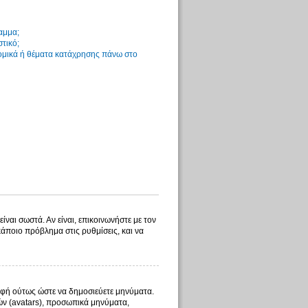
αμμα;
στικό;
νομικά ή θέματα κατάχρησης πάνω στο
ίναι σωστά. Αν είναι, επικοινωνήστε με τον
 κάποιο πρόβλημα στις ρυθμίσεις, και να
γραφή ούτως ώστε να δημοσιεύετε μηνύματα.
λών (avatars), προσωπικά μηνύματα,