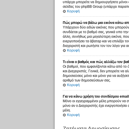
υπάρχει μπορείτε να δημιουργήσετε μόνοι 
σελίδες του phpBB Group (υπάρχει παραπο
Κορυφή
Πώς μπορώ να βάλω μια εικόνα κάτω από
Υπάρχουν δύο ειδών εικόνες που μπορούν ν
συνδέεται με το βαθμό σας, γενικά υπο τη
άλλη, συνήθως μια μεγαλύτερη εικόνα, που 
ενεργοποιήσει τα άβαταρ και να επιλέξει τ
διαχειριστή και ρωτήστε τον τον λόγο για α
Κορυφή
Τι είναι ο βαθμός και πώς αλλάζω τον βα
Οι βαθμοί, που εμφανίζονται κάτω από το 
και Διαχειριστές. Γενικά, δεν μπορείτε να 
δημοσιεύσεις μόνο και μόνο για να αυξήσετ
αριθμό των δημοσιεύσεων σας.
Κορυφή
Για να κάνω χρήση του συνδέσμου email 
Μόνο οι εγγεγραμμένοι μέλη μπορούν να σ
μόνο αν ο Διαχειριστής έχει ενεργοποιήσε
μέλη.
Κορυφή
Ζητήματα Δημοσίευσης