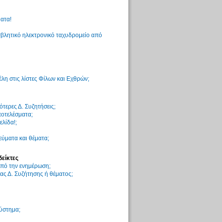
ατα!
βλητικό ηλεκτρονικό ταχυδρομείο από
η στις λίστες Φίλων και Εχθρών;
τερες Δ. Συζητήσεις;
ποτελέσματα;
ελίδα!;
ύματα και θέματα;
δείκτες
 από την ενημέρωση;
ς Δ. Συζήτησης ή θέματος;
σύστημα;