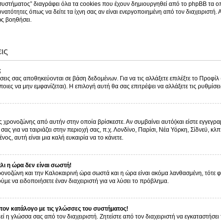
συστήματος” διαγράφει όλα τα cookies που έχουν δημιουργηθεί από το phpBB τα οπ
νατότητες όπως να δείτε τα ίχνη σας αν είναι ενεργοποιημένη από τον διαχειριστή.
ς βοηθήσει.
ις
;
ίσεις σας αποθηκεύονται σε βάση δεδομένων. Για να τις αλλάξετε επιλέξτε το Προφί
οιες να μην εμφανίζεται). Η επιλογή αυτή θα σας επιτρέψει να αλλάξετε τις ρυθμίσει
ς χρονοζώνης από αυτήν στην οποία βρίσκεστε. Αν συμβαίνει αυτό(και είστε εγγεγρα
ας για να ταιριάζει στην περιοχή σας, π.χ. Λονδίνο, Παρίσι, Νέα Υόρκη, Σίδνεϋ, κλπ
νος, αυτή είναι μια καλή ευκαιρία να το κάνετε.
ι η ώρα δεν είναι σωστή!
 χρονοζώνη και την Καλοκαιρινή ώρα σωστά και η ώρα είναι ακόμα λανθασμένη, τότε 
με να ειδοποιήσετε έναν διαχειριστή για να λύσει το πρόβλημα.
ον κατάλογο με τις γλώσσες του συστήματος!
εί η γλώσσα σας από τον διαχειριστή. Ζητείστε από τον διαχειριστή να εγκαταστήσει