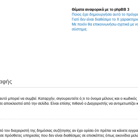
Θέματα αναφορικά με το phpBB 3
Ποιος έχει δημιουργήσει αυτό το πρόγρ
Γιατί δεν είναι διαθέσιμο το Χ χαρακτηρι
Με ποιόν θα επικοινωνήσω σχετικά με 
σύστημα;
ραφής
τό μπορεί να συμβεί. Καταρχήν, σιγουρευτείτε ό,τι το όνομα μέλους και ο κωδικός ε
χετε αποκλειστεί από την σελίδα. Είναι επίσης πιθανό ο Διαχειριστής να αντιμετωπίζει
πό τον διαχειριστή της δημόσιας συζήτησης αν έχει ορίσει ότι πρέπει να κάνετε εγ
σε πρόσθετες υπηρεσίες που δεν είναι διαθέσιμες σε επισκέπτες όπως εικονίδια με