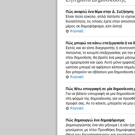
Πώς αναρτώ ένα θέμα στην Δ. Συζήτηση;
Είναι πολύ εύκολο, απλά πατήστε το σχετικ
δυνατότητες τις οποίες έχετε στην αποστο
μέρος σε δημοψήφισμα, κλπ λίστα)
Κορυφή
Πώς μπορώ να κάνω επεξεργασία ή να δ
Εκτός και αν είστε διαχειριστής ή συντονι
πατώντας το κουμπί επεξεργασίας για την 
στην δημοσίεση, θα βρείτε ένα μικρό μήνυ
με ημερομηνία και ώρα. Αυτό μόνο εμφανίζε
ωστόσο μπορεί να αφήσουν κάποια σημείωσ
δεν μπορούν να σβήσουν μια δημοσίευση α
Κορυφή
Πώς θέτω υπογραφή σε μία δημοσίευση 
Για να βάλετε υπογραφή σε μια δημοσίευση
στη φόρμα της δημοσίευσης για να προσθέ
προφίλ σας. Αν το κάνετε, μπορείτε να μ
Κορυφή
Πώς δημιουργώ ένα δημοψήφισμα;
Δημιουργώντας ένα νέο μήνυμα ( ή εάν έχε
μηνύματος με τίτλο Προσθήκη δημοψηφίσμα
Θέμα του δημοψηφίσματος και τουλάχιστον