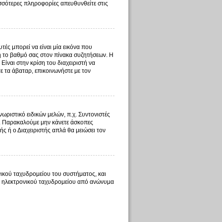
ισσότερες πληροφορίες απευθυνθείτε στις
ές μπορεί να είναι μία εικόνα που
 ή το βαθμό σας στον πίνακα συζητήσεων. Η
Είναι στην κρίση του διαχειριστή να
τε τα άβαταρ, επικοινωνήστε με τον
ωριστικό ειδικών μελών, π.χ. Συντονιστές
τος. Παρακαλούμε μην κάνετε άσκοπες
ής ή ο Διαχειριστής απλά θα μειώσει τον
ικού ταχυδρομείου του συστήματος, και
τος ηλεκτρονικού ταχυδρομείου από ανώνυμα