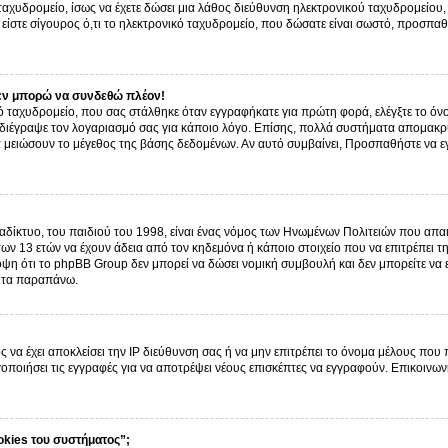
ό ταχυδρομείο, ίσως να έχετε δώσει μια λάθος διεύθυνση ηλεκτρονικού ταχυδρομείου, 
είστε σίγουρος ό,τι το ηλεκτρονικό ταχυδρομείο, που δώσατε είναι σωστό, προσπαθ
εν μπορώ να συνδεθώ πλέον!
 ταχυδρομείο, που σας στάλθηκε όταν εγγραφήκατε για πρώτη φορά, ελέγξτε το όνο
α διέγραψε τον λογαριασμό σας για κάποιο λόγο. Επίσης, πολλά συστήματα απομακρ
α μειώσουν το μέγεθος της βάσης δεδομένων. Αν αυτό συμβαίνει, Προσπαθήστε να εγγ
δίκτυο, του παιδιού του 1998, είναι ένας νόμος των Ηνωμένων Πολιτειών που απαι
ων 13 ετών να έχουν άδεια από τον κηδεμόνα ή κάποιο στοιχείο που να επιτρέπε
ψη ότι το phpBB Group δεν μπορεί να δώσει νομική συμβουλή και δεν μπορείτε να
ό τα παραπάνω.
ς να έχει αποκλείσει την IP διεύθυνση σας ή να μην επιτρέπει το όνομα μέλους που
γοποιήσει τις εγγραφές για να αποτρέψει νέους επισκέπτες να εγγραφούν. Επικοινων
okies του συστήματος”;