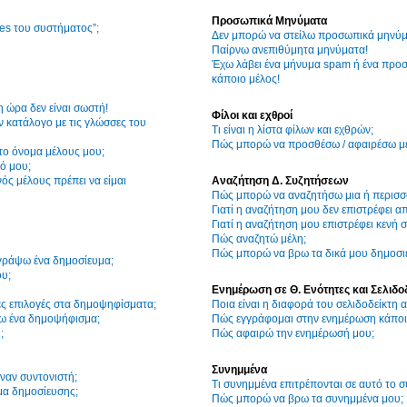
Προσωπικά Μηνύματα
ies του συστήματος”;
Δεν μπορώ να στείλω προσωπικά μηνύμ
Παίρνω ανεπιθύμητα μηνύματα!
Έχω λάβει ένα μήνυμα spam ή ένα προσ
κάποιο μέλος!
η ώρα δεν είναι σωστή!
Φίλοι και εχθροί
 κατάλογο με τις γλώσσες του
Τι είναι η λίστα φίλων και εχθρών;
Πώς μπορώ να προσθέσω / αφαιρέσω μέλ
το όνομα μέλους μου;
ό μου;
ός μέλους πρέπει να είμαι
Αναζήτηση Δ. Συζητήσεων
Πώς μπορώ να αναζητήσω μια ή περισσό
Γιατί η αναζήτηση μου δεν επιστρέφει α
Γιατί η αναζήτηση μου επιστρέφει κενή σ
Πώς αναζητώ μέλη;
Πώς μπορώ να βρω τα δικά μου δημοσιε
γράψω ένα δημοσίευμα;
υ;
Ενημέρωση σε Θ. Ενότητες και Σελιδο
ες επιλογές στα δημοψηφίσματα;
Ποια είναι η διαφορά του σελιδοδείκτη
ω ένα δημοψήφισμα;
Πώς εγγράφομαι στην ενημέρωση κάποια
;
Πώς αφαιρώ την ενημέρωσή μου;
Συνημμένα
ναν συντονιστή;
Τι συνημμένα επιτρέπονται σε αυτό το 
μα δημοσίευσης;
Πώς μπορώ να βρω τα συνημμένα μου;