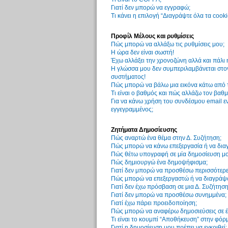
Γιατί δεν μπορώ να εγγραφώ;
Τι κάνει η επιλογή “Διαγράψτε όλα τα cook
Προφίλ Μέλους και ρυθμίσεις
Πώς μπορώ να αλλάξω τις ρυθμίσεις μου;
Η ώρα δεν είναι σωστή!
Έχω αλλάξει την χρονοζώνη αλλά και πάλι 
Η γλώσσα μου δεν συμπεριλαμβάνεται στον
συστήματος!
Πώς μπορώ να βάλω μια εικόνα κάτω από 
Τι είναι ο βαθμός και πώς αλλάζω τον βαθμ
Για να κάνω χρήση του συνδέσμου email εν
εγγεγραμμένος;
Ζητήματα Δημοσίευσης
Πώς αναρτώ ένα θέμα στην Δ. Συζήτηση;
Πώς μπορώ να κάνω επεξεργασία ή να δια
Πώς θέτω υπογραφή σε μία δημοσίευση μο
Πώς δημιουργώ ένα δημοψήφισμα;
Γιατί δεν μπορώ να προσθέσω περισσότερ
Πώς μπορώ να επεξεργαστώ ή να διαγράψ
Γιατί δεν έχω πρόσβαση σε μια Δ. Συζήτηση
Γιατί δεν μπορώ να προσθέσω συνημμένα;
Γιατί έχω πάρει προειδοποίηση;
Πώς μπορώ να αναφέρω δημοσιεύσεις σε έ
Τι είναι το κουμπί “Αποθήκευση” στην φόρ
Γιατί η δημοσίευση μου πρέπει να εγκριθεί;