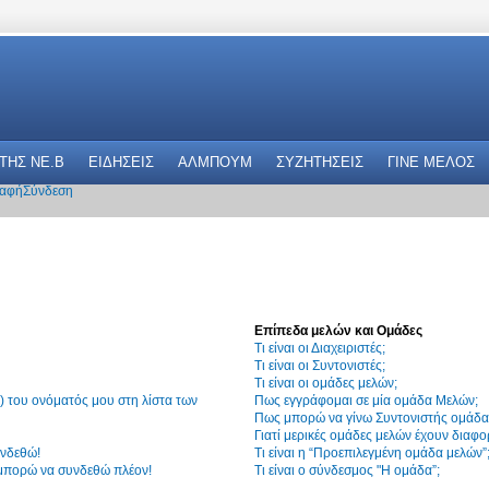
 THΣ NE.B
ΕΙΔΗΣΕΙΣ
ΑΛΜΠΟΥΜ
ΣΥΖΗΤΗΣΕΙΣ
ΓΙΝΕ ΜΕΛΟΣ
αφή
Σύνδεση
Επίπεδα μελών και Ομάδες
Τι είναι οι Διαχειριστές;
Τι είναι οι Συντονιστές;
Τι είναι οι ομάδες μελών;
 του ονόματός μου στη λίστα των
Πως εγγράφομαι σε μία ομάδα Μελών;
Πως μπορώ να γίνω Συντονιστής ομάδα
Γιατί μερικές ομάδες μελών έχουν διαφο
υνδεθώ!
Τι είναι η “Προεπιλεγμένη ομάδα μελών”
 μπορώ να συνδεθώ πλέον!
Τι είναι ο σύνδεσμος "Η ομάδα”;