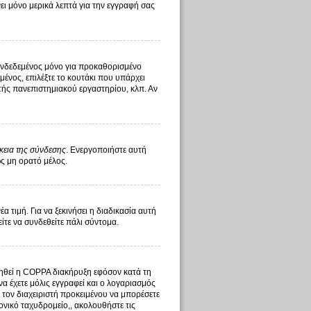
ι μόνο μερικά λεπτά για την εγγραφή σας
υνδεδεμένος μόνο για προκαθορισμένο
ένος, επιλέξτε το κουτάκι που υπάρχει
στής πανεπιστημιακού εργαστηρίου, κλπ. Αν
κεια της σύνδεσης
. Ενεργοποιήστε αυτή
ως μη ορατό μέλος.
τιμή. Για να ξεκινήσει η διαδικασία αυτή
είτε να συνδεθείτε πάλι σύντομα.
οιηθεί η COPPA διακήρυξη εφόσον κατά τη
να έχετε μόλις εγγραφεί και ο λογαριασμός
ό τον διαχειριστή προκειμένου να μπορέσετε
ονικό ταχυδρομείο,, ακολουθήστε τις