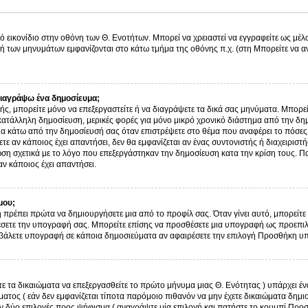
ό εικονίδιο στην οθόνη των Θ. Ενοτήτων. Μπορεί να χρειαστεί να εγγραφείτε ως μέλο
λή των μηνυμάτων εμφανίζονται στο κάτω τμήμα της οθόνης π.χ. (στη Μπορείτε να α
ιαγράψω ένα δημοσίευμα;
στής, μπορείτε μόνο να επεξεργαστείτε ή να διαγράψετε τα δικά σας μηνύματα. Μπορε
κατάλληλη δημοσίευση, μερικές φορές για μόνο μικρό χρονικό διάστημα από την δημ
μα κάτω από την δημοσίευσή σας όταν επιστρέψετε στο θέμα που αναφέρει το πόσες
τε αν κάποιος έχει απαντήσει, δεν θα εμφανίζεται αν ένας συντονιστής ή διαχειρισ
η σχετικά με το λόγο που επεξεργάστηκαν την δημοσίευση κατα την κρίση τους. Π
ν κάποιος έχει απαντήσει.
μου;
 πρέπει πρώτα να δημιουργήσετε μια από το προφίλ σας. Όταν γίνει αυτό, μπορείτε 
σετε την υπογραφή σας. Μπορείτε επίσης να προσθέσετε μια υπογραφή ως προεπιλο
ην βάλετε υπογραφή σε κάποια δημοσιεύματα αν αφαιρέσετε την επιλογή Προσθήκη 
τε τα δικαιώματα να επεξεργασθείτε το πρώτο μήνυμα μιας Θ. Ενότητας ) υπάρχει 
τος ( εάν δεν εμφανίζεται τίποτα παρόμοιο πιθανόν να μην έχετε δικαιώματα δημι
 δύο επιλογές προς ψήφισμα ( αναγράψτε μία επιλογή και πατήστε το κουμπί Προ