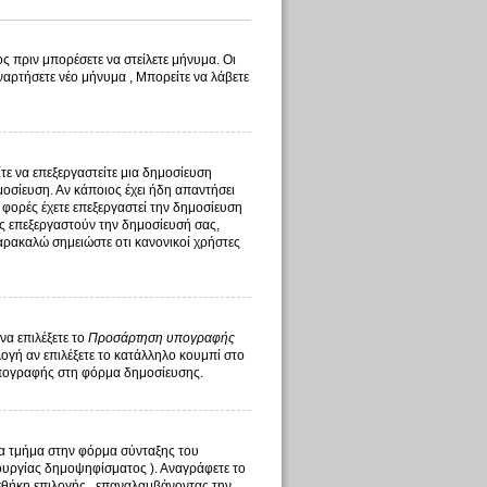
ς πριν μπορέσετε να στείλετε μήνυμα. Οι
ναρτήσετε νέο μήνυμα , Μπορείτε να λάβετε
ίτε να επεξεργαστείτε μια δημοσίευση
οσίευση. Αν κάποιος έχει ήδη απαντήσει
 φορές έχετε επεξεργαστεί την δημοσίευση
τής επεξεργαστούν την δημοσίευσή σας,
αρακαλώ σημειώστε οτι κανονικοί χρήστες
να επιλέξετε το
Προσάρτηση υπογραφής
γή αν επιλέξετε το κατάλληλο κουμπί στο
υπογραφής στη φόρμα δημοσίευσης.
ένα τμήμα στην φόρμα σύνταξης του
ουργίας δημοψηφίσματος ). Αναγράφετε το
σθήκη επιλογής , επαναλαμβάνοντας την