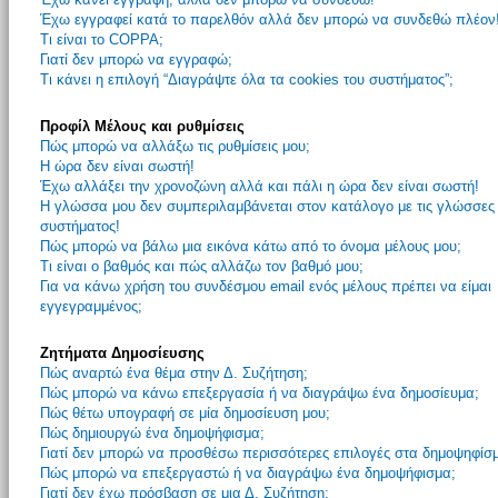
Έχω εγγραφεί κατά το παρελθόν αλλά δεν μπορώ να συνδεθώ πλέον
Τι είναι το COPPA;
Γιατί δεν μπορώ να εγγραφώ;
Τι κάνει η επιλογή “Διαγράψτε όλα τα cookies του συστήματος”;
Προφίλ Μέλους και ρυθμίσεις
Πώς μπορώ να αλλάξω τις ρυθμίσεις μου;
Η ώρα δεν είναι σωστή!
Έχω αλλάξει την χρονοζώνη αλλά και πάλι η ώρα δεν είναι σωστή!
Η γλώσσα μου δεν συμπεριλαμβάνεται στον κατάλογο με τις γλώσσες
συστήματος!
Πώς μπορώ να βάλω μια εικόνα κάτω από το όνομα μέλους μου;
Τι είναι ο βαθμός και πώς αλλάζω τον βαθμό μου;
Για να κάνω χρήση του συνδέσμου email ενός μέλους πρέπει να είμαι
εγγεγραμμένος;
Ζητήματα Δημοσίευσης
Πώς αναρτώ ένα θέμα στην Δ. Συζήτηση;
Πώς μπορώ να κάνω επεξεργασία ή να διαγράψω ένα δημοσίευμα;
Πώς θέτω υπογραφή σε μία δημοσίευση μου;
Πώς δημιουργώ ένα δημοψήφισμα;
Γιατί δεν μπορώ να προσθέσω περισσότερες επιλογές στα δημοψηφίσ
Πώς μπορώ να επεξεργαστώ ή να διαγράψω ένα δημοψήφισμα;
Γιατί δεν έχω πρόσβαση σε μια Δ. Συζήτηση;