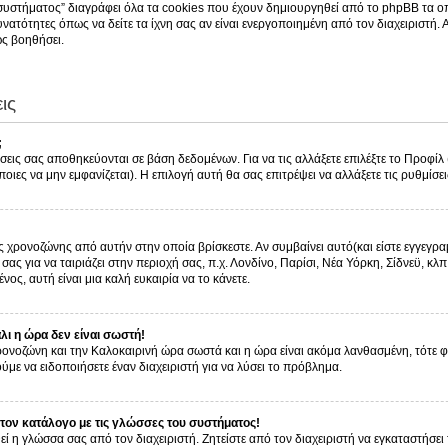
συστήματος” διαγράφει όλα τα cookies που έχουν δημιουργηθεί από το phpBB τα οπ
νατότητες όπως να δείτε τα ίχνη σας αν είναι ενεργοποιημένη από τον διαχειριστή.
ς βοηθήσει.
ις
;
ίσεις σας αποθηκεύονται σε βάση δεδομένων. Για να τις αλλάξετε επιλέξτε το Προφί
οιες να μην εμφανίζεται). Η επιλογή αυτή θα σας επιτρέψει να αλλάξετε τις ρυθμίσει
ς χρονοζώνης από αυτήν στην οποία βρίσκεστε. Αν συμβαίνει αυτό(και είστε εγγεγρα
ας για να ταιριάζει στην περιοχή σας, π.χ. Λονδίνο, Παρίσι, Νέα Υόρκη, Σίδνεϋ, κλπ
νος, αυτή είναι μια καλή ευκαιρία να το κάνετε.
ι η ώρα δεν είναι σωστή!
 χρονοζώνη και την Καλοκαιρινή ώρα σωστά και η ώρα είναι ακόμα λανθασμένη, τότε 
με να ειδοποιήσετε έναν διαχειριστή για να λύσει το πρόβλημα.
ον κατάλογο με τις γλώσσες του συστήματος!
εί η γλώσσα σας από τον διαχειριστή. Ζητείστε από τον διαχειριστή να εγκαταστήσει