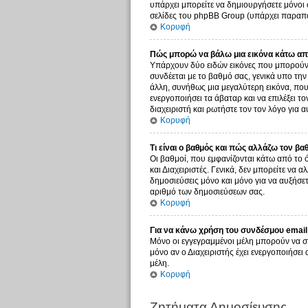
υπάρχει μπορείτε να δημιουργήσετε μόνοι 
σελίδες του phpBB Group (υπάρχει παραπο
Κορυφή
Πώς μπορώ να βάλω μια εικόνα κάτω από
Υπάρχουν δύο ειδών εικόνες που μπορούν ν
συνδέεται με το βαθμό σας, γενικά υπο τη
άλλη, συνήθως μια μεγαλύτερη εικόνα, που 
ενεργοποιήσει τα άβαταρ και να επιλέξει τ
διαχειριστή και ρωτήστε τον τον λόγο για α
Κορυφή
Τι είναι ο βαθμός και πώς αλλάζω τον βα
Οι βαθμοί, που εμφανίζονται κάτω από το 
και Διαχειριστές. Γενικά, δεν μπορείτε να 
δημοσιεύσεις μόνο και μόνο για να αυξήσετ
αριθμό των δημοσιεύσεων σας.
Κορυφή
Για να κάνω χρήση του συνδέσμου email 
Μόνο οι εγγεγραμμένοι μέλη μπορούν να σ
μόνο αν ο Διαχειριστής έχει ενεργοποιήσε
μέλη.
Κορυφή
Ζητήματα Δημοσίευσης