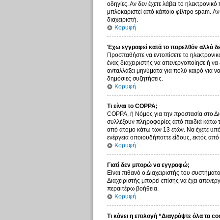
οδηγίες. Αν δεν έχετε λάβει το ηλεκτρονικ
μπλοκαριστεί από κάποιο φίλτρο spam. Αν 
διαχειριστή.
Κορυφή
Έχω εγγραφεί κατά το παρελθόν αλλά δ
Προσπαθήστε να εντοπίσετε το ηλεκτρονικό
ένας διαχειριστής να απενεργοποίησε ή ν
ανταλλάξει μηνύματα για πολύ καιρό για ν
δημόσιες συζητήσεις.
Κορυφή
Τι είναι το COPPA;
COPPA, ή Νόμος για την προστασία στο Δια
συλλέξουν πληροφορίες από παιδιά κάτω τ
από άτομο κάτω των 13 ετών. Να έχετε υπό
ενέργεια οποιουδήποττε είδους, εκτός απ
Κορυφή
Γιατί δεν μπορώ να εγγραφώ;
Είναι πιθανό ο Διαχειριστής του συστήματο
Διαχειριστής μπορεί επίσης να έχει απενερ
περαιτέρω βοήθεια.
Κορυφή
Τι κάνει η επιλογή “Διαγράψτε όλα τα co