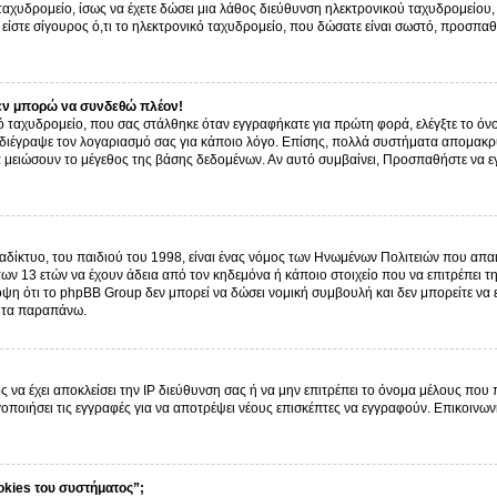
ό ταχυδρομείο, ίσως να έχετε δώσει μια λάθος διεύθυνση ηλεκτρονικού ταχυδρομείου, 
είστε σίγουρος ό,τι το ηλεκτρονικό ταχυδρομείο, που δώσατε είναι σωστό, προσπαθ
εν μπορώ να συνδεθώ πλέον!
 ταχυδρομείο, που σας στάλθηκε όταν εγγραφήκατε για πρώτη φορά, ελέγξτε το όνο
α διέγραψε τον λογαριασμό σας για κάποιο λόγο. Επίσης, πολλά συστήματα απομακρ
α μειώσουν το μέγεθος της βάσης δεδομένων. Αν αυτό συμβαίνει, Προσπαθήστε να εγγ
δίκτυο, του παιδιού του 1998, είναι ένας νόμος των Ηνωμένων Πολιτειών που απαι
ων 13 ετών να έχουν άδεια από τον κηδεμόνα ή κάποιο στοιχείο που να επιτρέπε
ψη ότι το phpBB Group δεν μπορεί να δώσει νομική συμβουλή και δεν μπορείτε να
ό τα παραπάνω.
ς να έχει αποκλείσει την IP διεύθυνση σας ή να μην επιτρέπει το όνομα μέλους που
γοποιήσει τις εγγραφές για να αποτρέψει νέους επισκέπτες να εγγραφούν. Επικοινων
okies του συστήματος”;