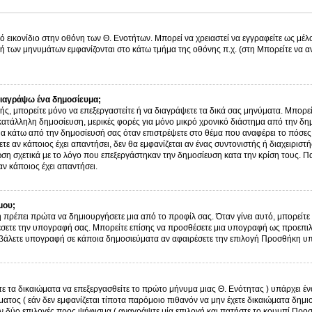
ό εικονίδιο στην οθόνη των Θ. Ενοτήτων. Μπορεί να χρειαστεί να εγγραφείτε ως μέλο
λή των μηνυμάτων εμφανίζονται στο κάτω τμήμα της οθόνης π.χ. (στη Μπορείτε να α
ιαγράψω ένα δημοσίευμα;
στής, μπορείτε μόνο να επεξεργαστείτε ή να διαγράψετε τα δικά σας μηνύματα. Μπορε
κατάλληλη δημοσίευση, μερικές φορές για μόνο μικρό χρονικό διάστημα από την δημ
μα κάτω από την δημοσίευσή σας όταν επιστρέψετε στο θέμα που αναφέρει το πόσες
τε αν κάποιος έχει απαντήσει, δεν θα εμφανίζεται αν ένας συντονιστής ή διαχειρισ
η σχετικά με το λόγο που επεξεργάστηκαν την δημοσίευση κατα την κρίση τους. Π
ν κάποιος έχει απαντήσει.
μου;
 πρέπει πρώτα να δημιουργήσετε μια από το προφίλ σας. Όταν γίνει αυτό, μπορείτε 
σετε την υπογραφή σας. Μπορείτε επίσης να προσθέσετε μια υπογραφή ως προεπιλο
ην βάλετε υπογραφή σε κάποια δημοσιεύματα αν αφαιρέσετε την επιλογή Προσθήκη 
τε τα δικαιώματα να επεξεργασθείτε το πρώτο μήνυμα μιας Θ. Ενότητας ) υπάρχει 
τος ( εάν δεν εμφανίζεται τίποτα παρόμοιο πιθανόν να μην έχετε δικαιώματα δημι
 δύο επιλογές προς ψήφισμα ( αναγράψτε μία επιλογή και πατήστε το κουμπί Προ