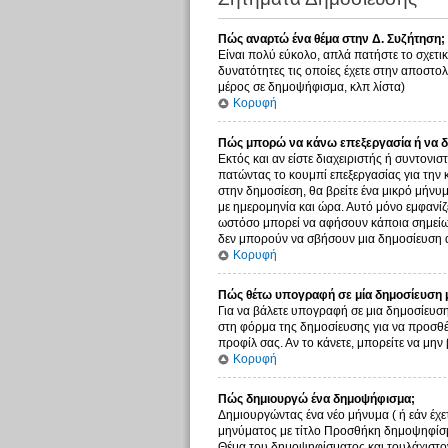
Πώς αναρτώ ένα θέμα στην Δ. Συζήτηση;
Είναι πολύ εύκολο, απλά πατήστε το σχετικ
δυνατότητες τις οποίες έχετε στην αποστο
μέρος σε δημοψήφισμα, κλπ λίστα)
Κορυφή
Πώς μπορώ να κάνω επεξεργασία ή να δ
Εκτός και αν είστε διαχειριστής ή συντονι
πατώντας το κουμπί επεξεργασίας για την 
στην δημοσίεση, θα βρείτε ένα μικρό μήνυ
με ημερομηνία και ώρα. Αυτό μόνο εμφανίζε
ωστόσο μπορεί να αφήσουν κάποια σημείωσ
δεν μπορούν να σβήσουν μια δημοσίευση α
Κορυφή
Πώς θέτω υπογραφή σε μία δημοσίευση 
Για να βάλετε υπογραφή σε μια δημοσίευση
στη φόρμα της δημοσίευσης για να προσθέ
προφίλ σας. Αν το κάνετε, μπορείτε να μ
Κορυφή
Πώς δημιουργώ ένα δημοψήφισμα;
Δημιουργώντας ένα νέο μήνυμα ( ή εάν έχε
μηνύματος με τίτλο Προσθήκη δημοψηφίσμα
Θέμα του δημοψηφίσματος και τουλάχιστον