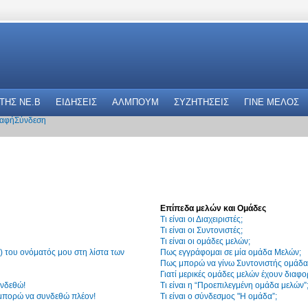
 THΣ NE.B
ΕΙΔΗΣΕΙΣ
ΑΛΜΠΟΥΜ
ΣΥΖΗΤΗΣΕΙΣ
ΓΙΝΕ ΜΕΛΟΣ
αφή
Σύνδεση
Επίπεδα μελών και Ομάδες
Τι είναι οι Διαχειριστές;
Τι είναι οι Συντονιστές;
Τι είναι οι ομάδες μελών;
 του ονόματός μου στη λίστα των
Πως εγγράφομαι σε μία ομάδα Μελών;
Πως μπορώ να γίνω Συντονιστής ομάδα
Γιατί μερικές ομάδες μελών έχουν διαφο
υνδεθώ!
Τι είναι η “Προεπιλεγμένη ομάδα μελών”
 μπορώ να συνδεθώ πλέον!
Τι είναι ο σύνδεσμος "Η ομάδα”;