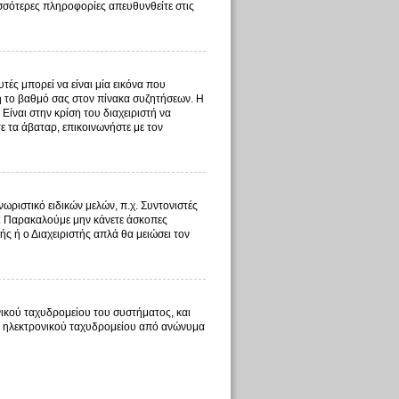
ισσότερες πληροφορίες απευθυνθείτε στις
ές μπορεί να είναι μία εικόνα που
 ή το βαθμό σας στον πίνακα συζητήσεων. Η
Είναι στην κρίση του διαχειριστή να
τε τα άβαταρ, επικοινωνήστε με τον
ωριστικό ειδικών μελών, π.χ. Συντονιστές
τος. Παρακαλούμε μην κάνετε άσκοπες
ής ή ο Διαχειριστής απλά θα μειώσει τον
ικού ταχυδρομείου του συστήματος, και
τος ηλεκτρονικού ταχυδρομείου από ανώνυμα