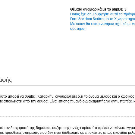
Θέματα αναφορικά με το phpBB 3
Ποιος έχει δημιουργήσει αυτό το πρόγρ
Γιατί δεν είναι διαθέσιμο το Χ χαρακτηρι
Με ποιόν θα επικοινωνήσω σχετικά με 
σύστημα;
ραφής
τό μπορεί να συμβεί. Καταρχήν, σιγουρευτείτε ό,τι το όνομα μέλους και ο κωδικός ε
χετε αποκλειστεί από την σελίδα. Είναι επίσης πιθανό ο Διαχειριστής να αντιμετωπίζει
πό τον διαχειριστή της δημόσιας συζήτησης αν έχει ορίσει ότι πρέπει να κάνετε εγ
σε πρόσθετες υπηρεσίες που δεν είναι διαθέσιμες σε επισκέπτες όπως εικονίδια με