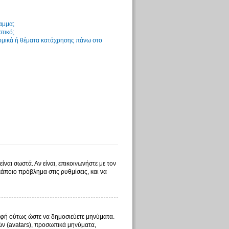
αμμα;
στικό;
νομικά ή θέματα κατάχρησης πάνω στο
ίναι σωστά. Αν είναι, επικοινωνήστε με τον
 κάποιο πρόβλημα στις ρυθμίσεις, και να
γραφή ούτως ώστε να δημοσιεύετε μηνύματα.
λών (avatars), προσωπικά μηνύματα,