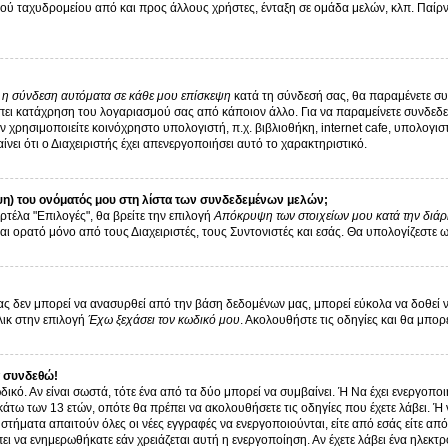
ύ ταχυδρομείου από και προς άλλους χρήστες, ένταξη σε ομάδα μελών, κλπ. Παίρνε
ι η σύνδεση αυτόματα σε κάθε μου επίσκεψη
κατά τη σύνδεσή σας, θα παραμένετε σ
ει κατάχρηση του λογαριασμού σας από κάποιον άλλο. Για να παραμείνετε συνδεδεμ
 χρησιμοποιείτε κοινόχρηστο υπολογιστή, π.χ. βιβλιοθήκη, internet cafe, υπολογι
αίνει ότι ο Διαχειριστής έχει απενεργοποιήσει αυτό το χαρακτηριστικό.
η) του ονόματός μου στη λίστα των συνδεδεμένων μελών;
ρτέλα "Επιλογές", θα βρείτε την επιλογή
Απόκρυψη των στοιχείων μου κατά την διάρ
αι ορατό μόνο από τους Διαχειριστές, τους Συντονιστές και εσάς. Θα υπολογίζεστε 
 δεν μπορεί να ανασυρθεί από την βάση δεδομένων μας, μπορεί εύκολα να δοθεί νέα 
λικ στην επιλογή
Έχω ξεχάσει τον κωδικό μου
. Ακολουθήστε τις οδηγίες και θα μπορ
 συνδεθώ!
δικό. Αν είναι σωστά, τότε ένα από τα δύο μπορεί να συμβαίνει. Ή Να έχει ενεργοπ
 κάτω των 13 ετών, οπότε θα πρέπει να ακολουθήσετε τις οδηγίες που έχετε λάβει. Ή 
στήματα απαιτούν όλες οι νέες εγγραφές να ενεργοποιούνται, είτε από εσάς είτε απ
ει να ενημερωθήκατε εάν χρειάζεται αυτή η ενεργοποίηση. Αν έχετε λάβει ένα ηλεκτρ