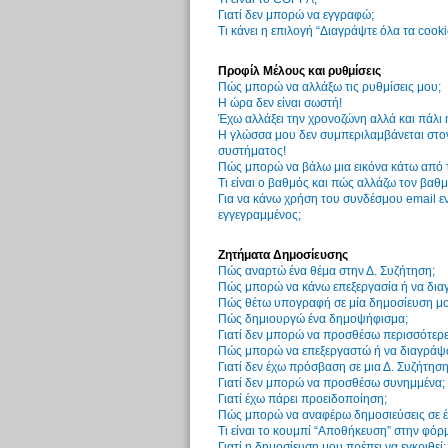
Γιατί δεν μπορώ να εγγραφώ;
Τι κάνει η επιλογή “Διαγράψτε όλα τα cook
Προφίλ Μέλους και ρυθμίσεις
Πώς μπορώ να αλλάξω τις ρυθμίσεις μου;
Η ώρα δεν είναι σωστή!
Έχω αλλάξει την χρονοζώνη αλλά και πάλι 
Η γλώσσα μου δεν συμπεριλαμβάνεται στον
συστήματος!
Πώς μπορώ να βάλω μια εικόνα κάτω από 
Τι είναι ο βαθμός και πώς αλλάζω τον βαθμ
Για να κάνω χρήση του συνδέσμου email εν
εγγεγραμμένος;
Ζητήματα Δημοσίευσης
Πώς αναρτώ ένα θέμα στην Δ. Συζήτηση;
Πώς μπορώ να κάνω επεξεργασία ή να δια
Πώς θέτω υπογραφή σε μία δημοσίευση μο
Πώς δημιουργώ ένα δημοψήφισμα;
Γιατί δεν μπορώ να προσθέσω περισσότερ
Πώς μπορώ να επεξεργαστώ ή να διαγράψ
Γιατί δεν έχω πρόσβαση σε μια Δ. Συζήτηση
Γιατί δεν μπορώ να προσθέσω συνημμένα;
Γιατί έχω πάρει προειδοποίηση;
Πώς μπορώ να αναφέρω δημοσιεύσεις σε έ
Τι είναι το κουμπί “Αποθήκευση” στην φόρ
Γιατί η δημοσίευση μου πρέπει να εγκριθεί;