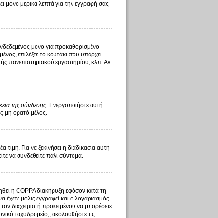
ι μόνο μερικά λεπτά για την εγγραφή σας
υνδεδεμένος μόνο για προκαθορισμένο
ένος, επιλέξτε το κουτάκι που υπάρχει
στής πανεπιστημιακού εργαστηρίου, κλπ. Αν
κεια της σύνδεσης
. Ενεργοποιήστε αυτή
ως μη ορατό μέλος.
τιμή. Για να ξεκινήσει η διαδικασία αυτή
είτε να συνδεθείτε πάλι σύντομα.
οιηθεί η COPPA διακήρυξη εφόσον κατά τη
να έχετε μόλις εγγραφεί και ο λογαριασμός
ό τον διαχειριστή προκειμένου να μπορέσετε
ονικό ταχυδρομείο,, ακολουθήστε τις