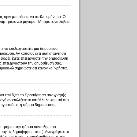
ς πριν μπορέσετε να στείλετε μήνυμα. Οι
ναρτήσετε νέο μήνυμα , Μπορείτε να λάβετε
ίτε να επεξεργαστείτε μια δημοσίευση
οσίευση. Αν κάποιος έχει ήδη απαντήσει
 φορές έχετε επεξεργαστεί την δημοσίευση
τής επεξεργαστούν την δημοσίευσή σας,
αρακαλώ σημειώστε οτι κανονικοί χρήστες
να επιλέξετε το
Προσάρτηση υπογραφής
γή αν επιλέξετε το κατάλληλο κουμπί στο
υπογραφής στη φόρμα δημοσίευσης.
ένα τμήμα στην φόρμα σύνταξης του
ουργίας δημοψηφίσματος ). Αναγράφετε το
σθήκη επιλογής , επαναλαμβάνοντας την