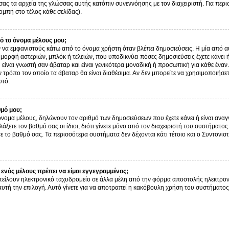
σας τα αρχεία της γλώσσας αυτής κατόπιν συνεννόησης με τον διαχειριστή. Για περ
μπή στο τέλος κάθε σελίδας).
 το όνομα μέλους μου;
α εμφανιστούς κάτω από το όνομα χρήστη όταν βλέπει δημοσιεύσεις. Η μία από αυτ
ν μορφή αστεριών, μπλόκ ή τελειών, που υποδικνύει πόσες δημοσιεύσεις έχετε κάνει
είναι γνωστή σαν άβαταρ και είναι γενικότερα μοναδική ή προσωπική για κάθε έναν. 
ον τρόπο τον οποίο τα άβαταρ θα είναι διαθέσιμα. Αν δεν μπορείτε να χρησιμοποιήσε
υτό.
θμό μου;
όνομα μέλους, δηλώνουν τον αριθμό των δημοσιεύσεων που έχετε κάνει ή είναι αναγν
αλλάξετε τον βαθμό σας οι ίδιοι, διότι γίνετε μόνο από τον διαχειριστή του συστήμα
ε το βαθμό σας. Τα περισσότερα συστήματα δεν δέχονται κάτι τέτοιο και ο Συντονιστ
ενός μέλους πρέπει να είμαι εγγεγραμμένος;
τείλουν ηλεκτρονικό ταχυδρομείο σε άλλα μέλη από την φόρμα αποστολής ηλεκτρον
ι αυτή την επιλογή. Αυτό γίνετε για να αποτραπεί η κακόβουλη χρήση του συστήμα