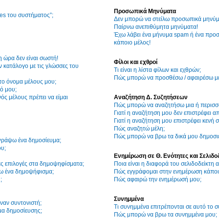
Προσωπικά Μηνύματα
ies του συστήματος”;
Δεν μπορώ να στείλω προσωπικά μηνύμ
Παίρνω ανεπιθύμητα μηνύματα!
Έχω λάβει ένα μήνυμα spam ή ένα προσ
κάποιο μέλος!
η ώρα δεν είναι σωστή!
Φίλοι και εχθροί
 κατάλογο με τις γλώσσες του
Τι είναι η λίστα φίλων και εχθρών;
Πώς μπορώ να προσθέσω / αφαιρέσω μέλ
το όνομα μέλους μου;
ό μου;
ός μέλους πρέπει να είμαι
Αναζήτηση Δ. Συζητήσεων
Πώς μπορώ να αναζητήσω μια ή περισσό
Γιατί η αναζήτηση μου δεν επιστρέφει α
Γιατί η αναζήτηση μου επιστρέφει κενή σ
Πώς αναζητώ μέλη;
Πώς μπορώ να βρω τα δικά μου δημοσιε
γράψω ένα δημοσίευμα;
υ;
Ενημέρωση σε Θ. Ενότητες και Σελιδο
ες επιλογές στα δημοψηφίσματα;
Ποια είναι η διαφορά του σελιδοδείκτη
ω ένα δημοψήφισμα;
Πώς εγγράφομαι στην ενημέρωση κάποια
;
Πώς αφαιρώ την ενημέρωσή μου;
Συνημμένα
ναν συντονιστή;
Τι συνημμένα επιτρέπονται σε αυτό το 
μα δημοσίευσης;
Πώς μπορώ να βρω τα συνημμένα μου;