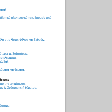
ατα!
βλητικό ηλεκτρονικό ταχυδρομείο από
η στις λίστες Φίλων και Εχθρών;
τερες Δ. Συζητήσεις;
ποτελέσματα;
ελίδα!;
ύματα και θέματα;
δείκτες
 από την ενημέρωση;
ς Δ. Συζήτησης ή θέματος;
σύστημα;