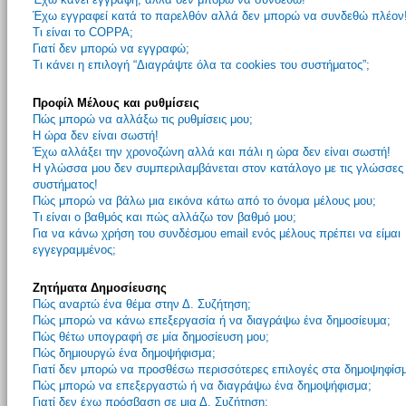
Έχω εγγραφεί κατά το παρελθόν αλλά δεν μπορώ να συνδεθώ πλέον
Τι είναι το COPPA;
Γιατί δεν μπορώ να εγγραφώ;
Τι κάνει η επιλογή “Διαγράψτε όλα τα cookies του συστήματος”;
Προφίλ Μέλους και ρυθμίσεις
Πώς μπορώ να αλλάξω τις ρυθμίσεις μου;
Η ώρα δεν είναι σωστή!
Έχω αλλάξει την χρονοζώνη αλλά και πάλι η ώρα δεν είναι σωστή!
Η γλώσσα μου δεν συμπεριλαμβάνεται στον κατάλογο με τις γλώσσες
συστήματος!
Πώς μπορώ να βάλω μια εικόνα κάτω από το όνομα μέλους μου;
Τι είναι ο βαθμός και πώς αλλάζω τον βαθμό μου;
Για να κάνω χρήση του συνδέσμου email ενός μέλους πρέπει να είμαι
εγγεγραμμένος;
Ζητήματα Δημοσίευσης
Πώς αναρτώ ένα θέμα στην Δ. Συζήτηση;
Πώς μπορώ να κάνω επεξεργασία ή να διαγράψω ένα δημοσίευμα;
Πώς θέτω υπογραφή σε μία δημοσίευση μου;
Πώς δημιουργώ ένα δημοψήφισμα;
Γιατί δεν μπορώ να προσθέσω περισσότερες επιλογές στα δημοψηφίσ
Πώς μπορώ να επεξεργαστώ ή να διαγράψω ένα δημοψήφισμα;
Γιατί δεν έχω πρόσβαση σε μια Δ. Συζήτηση;