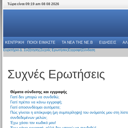
Τώρα είναι 09:19 am 08 08 2026
ΚΕΝΤΡΙΚΗ
ΠΟΙΟΙ ΕΙΜΑΣΤΕ
ΤΑ ΝΕΑ THΣ NE.B
ΕΙΔΗΣΕΙΣ
ΑΛ
Ευρετήριο Δ. Συζήτησης
Συχνές Ερωτήσεις
Εγγραφή
Σύνδεση
Συχνές Ερωτήσεις
Θέματα σύνδεσης και εγγραφής
Γιατί δεν μπορώ να συνδεθώ;
Γιατί πρέπει να κάνω εγγραφή;
Γιατί αποσυνδέομαι αυτόματα;
Πώς γίνεται η απόκρυψη (μη συμπερίληψη) του ονόματός μου στη λίστ
συνδεδεμένων μελών;
Έχω χάσει τον κωδικό μου!
Έχω κάνει εγγραφή, αλλά δεν μπορώ να συνδεθώ!