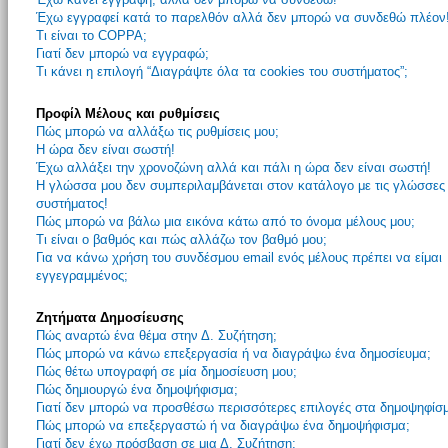
Έχω εγγραφεί κατά το παρελθόν αλλά δεν μπορώ να συνδεθώ πλέον
Τι είναι το COPPA;
Γιατί δεν μπορώ να εγγραφώ;
Τι κάνει η επιλογή “Διαγράψτε όλα τα cookies του συστήματος”;
Προφίλ Μέλους και ρυθμίσεις
Πώς μπορώ να αλλάξω τις ρυθμίσεις μου;
Η ώρα δεν είναι σωστή!
Έχω αλλάξει την χρονοζώνη αλλά και πάλι η ώρα δεν είναι σωστή!
Η γλώσσα μου δεν συμπεριλαμβάνεται στον κατάλογο με τις γλώσσες
συστήματος!
Πώς μπορώ να βάλω μια εικόνα κάτω από το όνομα μέλους μου;
Τι είναι ο βαθμός και πώς αλλάζω τον βαθμό μου;
Για να κάνω χρήση του συνδέσμου email ενός μέλους πρέπει να είμαι
εγγεγραμμένος;
Ζητήματα Δημοσίευσης
Πώς αναρτώ ένα θέμα στην Δ. Συζήτηση;
Πώς μπορώ να κάνω επεξεργασία ή να διαγράψω ένα δημοσίευμα;
Πώς θέτω υπογραφή σε μία δημοσίευση μου;
Πώς δημιουργώ ένα δημοψήφισμα;
Γιατί δεν μπορώ να προσθέσω περισσότερες επιλογές στα δημοψηφίσ
Πώς μπορώ να επεξεργαστώ ή να διαγράψω ένα δημοψήφισμα;
Γιατί δεν έχω πρόσβαση σε μια Δ. Συζήτηση;