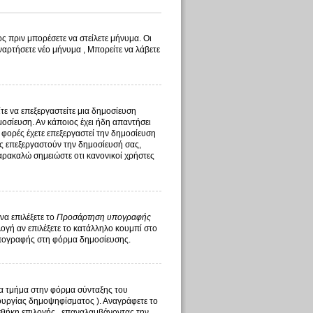
ς πριν μπορέσετε να στείλετε μήνυμα. Οι
ναρτήσετε νέο μήνυμα , Μπορείτε να λάβετε
ίτε να επεξεργαστείτε μια δημοσίευση
οσίευση. Αν κάποιος έχει ήδη απαντήσει
 φορές έχετε επεξεργαστεί την δημοσίευση
τής επεξεργαστούν την δημοσίευσή σας,
αρακαλώ σημειώστε οτι κανονικοί χρήστες
να επιλέξετε το
Προσάρτηση υπογραφής
γή αν επιλέξετε το κατάλληλο κουμπί στο
υπογραφής στη φόρμα δημοσίευσης.
ένα τμήμα στην φόρμα σύνταξης του
ουργίας δημοψηφίσματος ). Αναγράφετε το
σθήκη επιλογής , επαναλαμβάνοντας την