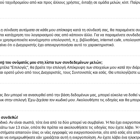
ύ ταχυδρομείου από και προς άλλους χρήστες, ένταξη σε ομάδα μελών, κλπ. Παίρνε
ι η σύνδεση αυτόματα σε κάθε μου επίσκεψη
κατά τη σύνδεσή σας, θα παραμένετε σ
ει κατάχρηση του λογαριασμού σας από κάποιον άλλο. Για να παραμείνετε συνδεδεμ
 χρησιμοποιείτε κοινόχρηστο υπολογιστή, π.χ. βιβλιοθήκη, internet cafe, υπολογι
αίνει ότι ο Διαχειριστής έχει απενεργοποιήσει αυτό το χαρακτηριστικό.
η) του ονόματός μου στη λίστα των συνδεδεμένων μελών;
ρτέλα "Επιλογές", θα βρείτε την επιλογή
Απόκρυψη των στοιχείων μου κατά την διάρ
αι ορατό μόνο από τους Διαχειριστές, τους Συντονιστές και εσάς. Θα υπολογίζεστε 
 δεν μπορεί να ανασυρθεί από την βάση δεδομένων μας, μπορεί εύκολα να δοθεί νέα 
λικ στην επιλογή
Έχω ξεχάσει τον κωδικό μου
. Ακολουθήστε τις οδηγίες και θα μπορ
 συνδεθώ!
δικό. Αν είναι σωστά, τότε ένα από τα δύο μπορεί να συμβαίνει. Ή Να έχει ενεργοπ
 κάτω των 13 ετών, οπότε θα πρέπει να ακολουθήσετε τις οδηγίες που έχετε λάβει. Ή 
στήματα απαιτούν όλες οι νέες εγγραφές να ενεργοποιούνται, είτε από εσάς είτε απ
ει να ενημερωθήκατε εάν χρειάζεται αυτή η ενεργοποίηση. Αν έχετε λάβει ένα ηλεκτρ