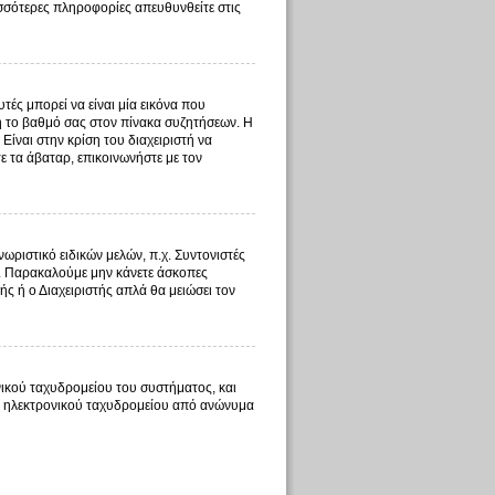
ισσότερες πληροφορίες απευθυνθείτε στις
ές μπορεί να είναι μία εικόνα που
 ή το βαθμό σας στον πίνακα συζητήσεων. Η
Είναι στην κρίση του διαχειριστή να
τε τα άβαταρ, επικοινωνήστε με τον
ωριστικό ειδικών μελών, π.χ. Συντονιστές
τος. Παρακαλούμε μην κάνετε άσκοπες
ής ή ο Διαχειριστής απλά θα μειώσει τον
ικού ταχυδρομείου του συστήματος, και
τος ηλεκτρονικού ταχυδρομείου από ανώνυμα