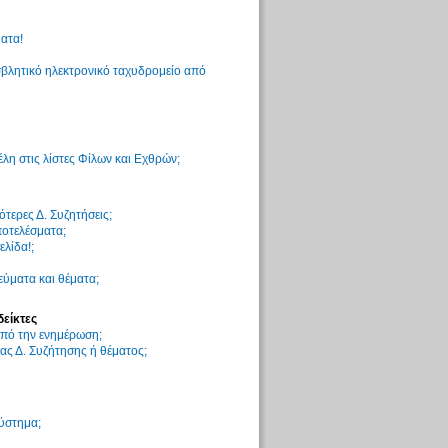
ατα!
βλητικό ηλεκτρονικό ταχυδρομείο από
η στις λίστες Φίλων και Εχθρών;
τερες Δ. Συζητήσεις;
ποτελέσματα;
ελίδα!;
ύματα και θέματα;
δείκτες
 από την ενημέρωση;
ς Δ. Συζήτησης ή θέματος;
σύστημα;