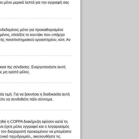
ι μόνο μερικά λεπτά για την εγγραφή σας
υνδεδεμένος μόνο για προκαθορισμένο
ένος, επιλέξτε το κουτάκι που υπάρχει
στής πανεπιστημιακού εργαστηρίου, κλπ. Αν
κεια της σύνδεσης
. Ενεργοποιήστε αυτή
ως μη ορατό μέλος.
τιμή. Για να ξεκινήσει η διαδικασία αυτή
είτε να συνδεθείτε πάλι σύντομα.
οιηθεί η COPPA διακήρυξη εφόσον κατά τη
να έχετε μόλις εγγραφεί και ο λογαριασμός
ό τον διαχειριστή προκειμένου να μπορέσετε
ονικό ταχυδρομείο,, ακολουθήστε τις