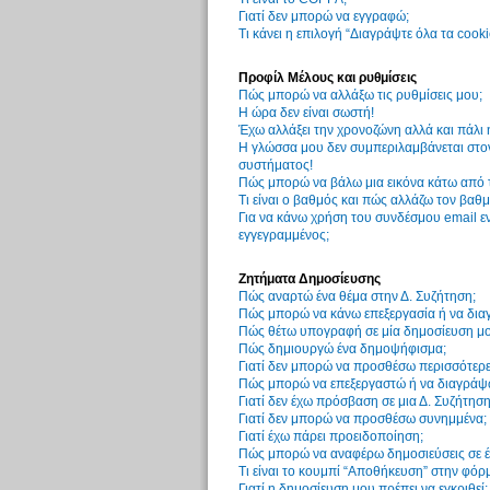
Γιατί δεν μπορώ να εγγραφώ;
Τι κάνει η επιλογή “Διαγράψτε όλα τα cook
Προφίλ Μέλους και ρυθμίσεις
Πώς μπορώ να αλλάξω τις ρυθμίσεις μου;
Η ώρα δεν είναι σωστή!
Έχω αλλάξει την χρονοζώνη αλλά και πάλι 
Η γλώσσα μου δεν συμπεριλαμβάνεται στον
συστήματος!
Πώς μπορώ να βάλω μια εικόνα κάτω από 
Τι είναι ο βαθμός και πώς αλλάζω τον βαθμ
Για να κάνω χρήση του συνδέσμου email εν
εγγεγραμμένος;
Ζητήματα Δημοσίευσης
Πώς αναρτώ ένα θέμα στην Δ. Συζήτηση;
Πώς μπορώ να κάνω επεξεργασία ή να δια
Πώς θέτω υπογραφή σε μία δημοσίευση μο
Πώς δημιουργώ ένα δημοψήφισμα;
Γιατί δεν μπορώ να προσθέσω περισσότερ
Πώς μπορώ να επεξεργαστώ ή να διαγράψ
Γιατί δεν έχω πρόσβαση σε μια Δ. Συζήτηση
Γιατί δεν μπορώ να προσθέσω συνημμένα;
Γιατί έχω πάρει προειδοποίηση;
Πώς μπορώ να αναφέρω δημοσιεύσεις σε έ
Τι είναι το κουμπί “Αποθήκευση” στην φόρ
Γιατί η δημοσίευση μου πρέπει να εγκριθεί;