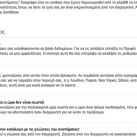
συστήματος” διαγράφει όλα τα cookies που έχουν δημιουργηθεί από το phpBB τα οπ
νατότητες όπως να δείτε τα ίχνη σας αν είναι ενεργοποιημένη από τον διαχειριστή.
ς βοηθήσει.
ις
;
ίσεις σας αποθηκεύονται σε βάση δεδομένων. Για να τις αλλάξετε επιλέξτε το Προφί
οιες να μην εμφανίζεται). Η επιλογή αυτή θα σας επιτρέψει να αλλάξετε τις ρυθμίσει
ς χρονοζώνης από αυτήν στην οποία βρίσκεστε. Αν συμβαίνει αυτό(και είστε εγγεγρα
ας για να ταιριάζει στην περιοχή σας, π.χ. Λονδίνο, Παρίσι, Νέα Υόρκη, Σίδνεϋ, κλπ
νος, αυτή είναι μια καλή ευκαιρία να το κάνετε.
ι η ώρα δεν είναι σωστή!
 χρονοζώνη και την Καλοκαιρινή ώρα σωστά και η ώρα είναι ακόμα λανθασμένη, τότε 
με να ειδοποιήσετε έναν διαχειριστή για να λύσει το πρόβλημα.
ον κατάλογο με τις γλώσσες του συστήματος!
εί η γλώσσα σας από τον διαχειριστή. Ζητείστε από τον διαχειριστή να εγκαταστήσει