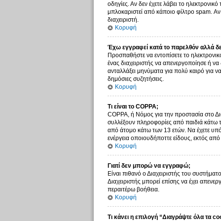
οδηγίες. Αν δεν έχετε λάβει το ηλεκτρονικ
μπλοκαριστεί από κάποιο φίλτρο spam. Αν 
διαχειριστή.
Κορυφή
Έχω εγγραφεί κατά το παρελθόν αλλά δ
Προσπαθήστε να εντοπίσετε το ηλεκτρονικό
ένας διαχειριστής να απενεργοποίησε ή ν
ανταλλάξει μηνύματα για πολύ καιρό για ν
δημόσιες συζητήσεις.
Κορυφή
Τι είναι το COPPA;
COPPA, ή Νόμος για την προστασία στο Δια
συλλέξουν πληροφορίες από παιδιά κάτω τ
από άτομο κάτω των 13 ετών. Να έχετε υπό
ενέργεια οποιουδήποττε είδους, εκτός απ
Κορυφή
Γιατί δεν μπορώ να εγγραφώ;
Είναι πιθανό ο Διαχειριστής του συστήματο
Διαχειριστής μπορεί επίσης να έχει απενερ
περαιτέρω βοήθεια.
Κορυφή
Τι κάνει η επιλογή “Διαγράψτε όλα τα co