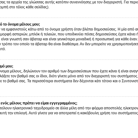
σας τα αρχεία της γλώσσας αυτής κατόπιν συνεννόησης με τον διαχειριστή. Για περ
μπή στο τέλος κάθε σελίδας).
 το όνομα μέλους μου;
α εμφανιστούς κάτω από το όνομα χρήστη όταν βλέπει δημοσιεύσεις. Η μία από αυτ
ν μορφή αστεριών, μπλόκ ή τελειών, που υποδικνύει πόσες δημοσιεύσεις έχετε κάνει
είναι γνωστή σαν άβαταρ και είναι γενικότερα μοναδική ή προσωπική για κάθε έναν. 
ον τρόπο τον οποίο τα άβαταρ θα είναι διαθέσιμα. Αν δεν μπορείτε να χρησιμοποιήσε
υτό.
θμό μου;
όνομα μέλους, δηλώνουν τον αριθμό των δημοσιεύσεων που έχετε κάνει ή είναι αναγν
αλλάξετε τον βαθμό σας οι ίδιοι, διότι γίνετε μόνο από τον διαχειριστή του συστήμα
ε το βαθμό σας. Τα περισσότερα συστήματα δεν δέχονται κάτι τέτοιο και ο Συντονιστ
ενός μέλους πρέπει να είμαι εγγεγραμμένος;
τείλουν ηλεκτρονικό ταχυδρομείο σε άλλα μέλη από την φόρμα αποστολής ηλεκτρον
ι αυτή την επιλογή. Αυτό γίνετε για να αποτραπεί η κακόβουλη χρήση του συστήμα