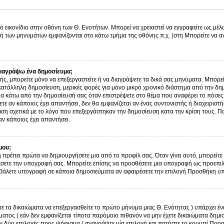
ό εικονίδιο στην οθόνη των Θ. Ενοτήτων. Μπορεί να χρειαστεί να εγγραφείτε ως μέλο
λή των μηνυμάτων εμφανίζονται στο κάτω τμήμα της οθόνης π.χ. (στη Μπορείτε να α
ιαγράψω ένα δημοσίευμα;
στής, μπορείτε μόνο να επεξεργαστείτε ή να διαγράψετε τα δικά σας μηνύματα. Μπορε
κατάλληλη δημοσίευση, μερικές φορές για μόνο μικρό χρονικό διάστημα από την δημ
μα κάτω από την δημοσίευσή σας όταν επιστρέψετε στο θέμα που αναφέρει το πόσες
τε αν κάποιος έχει απαντήσει, δεν θα εμφανίζεται αν ένας συντονιστής ή διαχειρισ
η σχετικά με το λόγο που επεξεργάστηκαν την δημοσίευση κατα την κρίση τους. Π
ν κάποιος έχει απαντήσει.
μου;
 πρέπει πρώτα να δημιουργήσετε μια από το προφίλ σας. Όταν γίνει αυτό, μπορείτε 
σετε την υπογραφή σας. Μπορείτε επίσης να προσθέσετε μια υπογραφή ως προεπιλο
ην βάλετε υπογραφή σε κάποια δημοσιεύματα αν αφαιρέσετε την επιλογή Προσθήκη 
τε τα δικαιώματα να επεξεργασθείτε το πρώτο μήνυμα μιας Θ. Ενότητας ) υπάρχει 
τος ( εάν δεν εμφανίζεται τίποτα παρόμοιο πιθανόν να μην έχετε δικαιώματα δημι
 δύο επιλογές προς ψήφισμα ( αναγράψτε μία επιλογή και πατήστε το κουμπί Προ