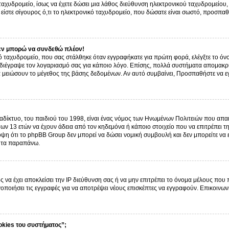
ό ταχυδρομείο, ίσως να έχετε δώσει μια λάθος διεύθυνση ηλεκτρονικού ταχυδρομείου, 
είστε σίγουρος ό,τι το ηλεκτρονικό ταχυδρομείο, που δώσατε είναι σωστό, προσπαθ
εν μπορώ να συνδεθώ πλέον!
 ταχυδρομείο, που σας στάλθηκε όταν εγγραφήκατε για πρώτη φορά, ελέγξτε το όνο
α διέγραψε τον λογαριασμό σας για κάποιο λόγο. Επίσης, πολλά συστήματα απομακρ
α μειώσουν το μέγεθος της βάσης δεδομένων. Αν αυτό συμβαίνει, Προσπαθήστε να εγγ
δίκτυο, του παιδιού του 1998, είναι ένας νόμος των Ηνωμένων Πολιτειών που απαι
ων 13 ετών να έχουν άδεια από τον κηδεμόνα ή κάποιο στοιχείο που να επιτρέπε
ψη ότι το phpBB Group δεν μπορεί να δώσει νομική συμβουλή και δεν μπορείτε να
ό τα παραπάνω.
ς να έχει αποκλείσει την IP διεύθυνση σας ή να μην επιτρέπει το όνομα μέλους που
γοποιήσει τις εγγραφές για να αποτρέψει νέους επισκέπτες να εγγραφούν. Επικοινων
okies του συστήματος”;