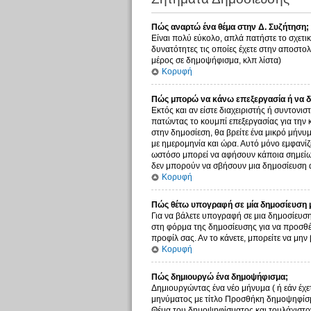
Πώς αναρτώ ένα θέμα στην Δ. Συζήτηση;
Είναι πολύ εύκολο, απλά πατήστε το σχετικ
δυνατότητες τις οποίες έχετε στην αποστο
μέρος σε δημοψήφισμα, κλπ λίστα)
Κορυφή
Πώς μπορώ να κάνω επεξεργασία ή να δ
Εκτός και αν είστε διαχειριστής ή συντονι
πατώντας το κουμπί επεξεργασίας για την 
στην δημοσίεση, θα βρείτε ένα μικρό μήνυ
με ημερομηνία και ώρα. Αυτό μόνο εμφανίζε
ωστόσο μπορεί να αφήσουν κάποια σημείωσ
δεν μπορούν να σβήσουν μια δημοσίευση α
Κορυφή
Πώς θέτω υπογραφή σε μία δημοσίευση 
Για να βάλετε υπογραφή σε μια δημοσίευση
στη φόρμα της δημοσίευσης για να προσθέ
προφίλ σας. Αν το κάνετε, μπορείτε να μ
Κορυφή
Πώς δημιουργώ ένα δημοψήφισμα;
Δημιουργώντας ένα νέο μήνυμα ( ή εάν έχε
μηνύματος με τίτλο Προσθήκη δημοψηφίσμα
Θέμα του δημοψηφίσματος και τουλάχιστον