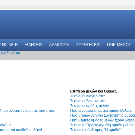
 THΣ NE.B
ΕΙΔΗΣΕΙΣ
ΑΛΜΠΟΥΜ
ΣΥΖΗΤΗΣΕΙΣ
ΓΙΝΕ ΜΕΛΟΣ
αφή
Σύνδεση
Επίπεδα μελών και Ομάδες
Τι είναι οι Διαχειριστές;
Τι είναι οι Συντονιστές;
Τι είναι οι ομάδες μελών;
 του ονόματός μου στη λίστα των
Πως εγγράφομαι σε μία ομάδα Μελών;
Πως μπορώ να γίνω Συντονιστής ομάδα
Γιατί μερικές ομάδες μελών έχουν διαφο
υνδεθώ!
Τι είναι η “Προεπιλεγμένη ομάδα μελών”
 μπορώ να συνδεθώ πλέον!
Τι είναι ο σύνδεσμος "Η ομάδα”;