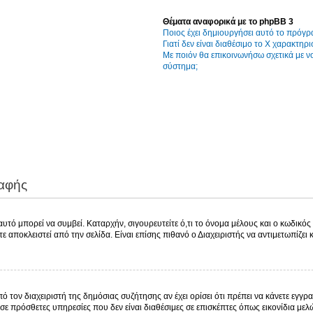
Θέματα αναφορικά με το phpBB 3
Ποιος έχει δημιουργήσει αυτό το πρόγρ
Γιατί δεν είναι διαθέσιμο το Χ χαρακτηρι
Με ποιόν θα επικοινωνήσω σχετικά με 
σύστημα;
ραφής
τό μπορεί να συμβεί. Καταρχήν, σιγουρευτείτε ό,τι το όνομα μέλους και ο κωδικός ε
χετε αποκλειστεί από την σελίδα. Είναι επίσης πιθανό ο Διαχειριστής να αντιμετωπίζει
πό τον διαχειριστή της δημόσιας συζήτησης αν έχει ορίσει ότι πρέπει να κάνετε εγ
σε πρόσθετες υπηρεσίες που δεν είναι διαθέσιμες σε επισκέπτες όπως εικονίδια με