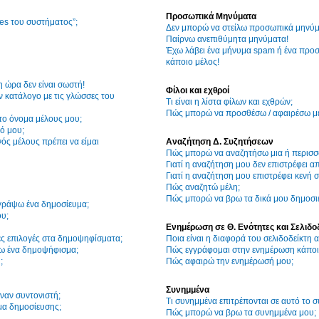
Προσωπικά Μηνύματα
ies του συστήματος”;
Δεν μπορώ να στείλω προσωπικά μηνύμ
Παίρνω ανεπιθύμητα μηνύματα!
Έχω λάβει ένα μήνυμα spam ή ένα προσ
κάποιο μέλος!
η ώρα δεν είναι σωστή!
Φίλοι και εχθροί
 κατάλογο με τις γλώσσες του
Τι είναι η λίστα φίλων και εχθρών;
Πώς μπορώ να προσθέσω / αφαιρέσω μέλ
το όνομα μέλους μου;
ό μου;
ός μέλους πρέπει να είμαι
Αναζήτηση Δ. Συζητήσεων
Πώς μπορώ να αναζητήσω μια ή περισσό
Γιατί η αναζήτηση μου δεν επιστρέφει α
Γιατί η αναζήτηση μου επιστρέφει κενή σ
Πώς αναζητώ μέλη;
Πώς μπορώ να βρω τα δικά μου δημοσιε
γράψω ένα δημοσίευμα;
υ;
Ενημέρωση σε Θ. Ενότητες και Σελιδο
ες επιλογές στα δημοψηφίσματα;
Ποια είναι η διαφορά του σελιδοδείκτη
ω ένα δημοψήφισμα;
Πώς εγγράφομαι στην ενημέρωση κάποια
;
Πώς αφαιρώ την ενημέρωσή μου;
Συνημμένα
ναν συντονιστή;
Τι συνημμένα επιτρέπονται σε αυτό το 
μα δημοσίευσης;
Πώς μπορώ να βρω τα συνημμένα μου;