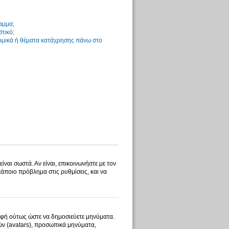
αμμα;
στικό;
νομικά ή θέματα κατάχρησης πάνω στο
ίναι σωστά. Αν είναι, επικοινωνήστε με τον
 κάποιο πρόβλημα στις ρυθμίσεις, και να
γραφή ούτως ώστε να δημοσιεύετε μηνύματα.
λών (avatars), προσωπικά μηνύματα,