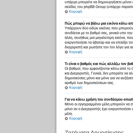
υπάρχει μπορείτε να δημιουργήσετε μόνοι 
σελίδες του phpBB Group (υπάρχει παραπο
Κορυφή
Πώς μπορώ να βάλω μια εικόνα κάτω από
Υπάρχουν δύο ειδών εικόνες που μπορούν ν
συνδέεται με το βαθμό σας, γενικά υπο τη
άλλη, συνήθως μια μεγαλύτερη εικόνα, που 
ενεργοποιήσει τα άβαταρ και να επιλέξει τ
διαχειριστή και ρωτήστε τον τον λόγο για α
Κορυφή
Τι είναι ο βαθμός και πώς αλλάζω τον βα
Οι βαθμοί, που εμφανίζονται κάτω από το 
και Διαχειριστές. Γενικά, δεν μπορείτε να 
δημοσιεύσεις μόνο και μόνο για να αυξήσετ
αριθμό των δημοσιεύσεων σας.
Κορυφή
Για να κάνω χρήση του συνδέσμου email 
Μόνο οι εγγεγραμμένοι μέλη μπορούν να σ
μόνο αν ο Διαχειριστής έχει ενεργοποιήσε
μέλη.
Κορυφή
Ζητήματα Δημοσίευσης