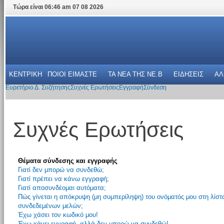
Τώρα είναι 06:46 am 07 08 2026
ΚΕΝΤΡΙΚΗ
ΠΟΙΟΙ ΕΙΜΑΣΤΕ
ΤΑ ΝΕΑ THΣ NE.B
ΕΙΔΗΣΕΙΣ
ΑΛ
Ευρετήριο Δ. Συζήτησης
Συχνές Ερωτήσεις
Εγγραφή
Σύνδεση
Συχνές Ερωτήσεις
Θέματα σύνδεσης και εγγραφής
Γιατί δεν μπορώ να συνδεθώ;
Γιατί πρέπει να κάνω εγγραφή;
Γιατί αποσυνδέομαι αυτόματα;
Πώς γίνεται η απόκρυψη (μη συμπερίληψη) του ονόματός μου στη λίστ
συνδεδεμένων μελών;
Έχω χάσει τον κωδικό μου!
Έχω κάνει εγγραφή, αλλά δεν μπορώ να συνδεθώ!