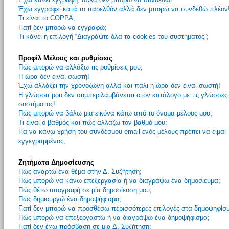
Έχω εγγραφεί κατά το παρελθόν αλλά δεν μπορώ να συνδεθώ πλέον
Τι είναι το COPPA;
Γιατί δεν μπορώ να εγγραφώ;
Τι κάνει η επιλογή “Διαγράψτε όλα τα cookies του συστήματος”;
Προφίλ Μέλους και ρυθμίσεις
Πώς μπορώ να αλλάξω τις ρυθμίσεις μου;
Η ώρα δεν είναι σωστή!
Έχω αλλάξει την χρονοζώνη αλλά και πάλι η ώρα δεν είναι σωστή!
Η γλώσσα μου δεν συμπεριλαμβάνεται στον κατάλογο με τις γλώσσες
συστήματος!
Πώς μπορώ να βάλω μια εικόνα κάτω από το όνομα μέλους μου;
Τι είναι ο βαθμός και πώς αλλάζω τον βαθμό μου;
Για να κάνω χρήση του συνδέσμου email ενός μέλους πρέπει να είμαι
εγγεγραμμένος;
Ζητήματα Δημοσίευσης
Πώς αναρτώ ένα θέμα στην Δ. Συζήτηση;
Πώς μπορώ να κάνω επεξεργασία ή να διαγράψω ένα δημοσίευμα;
Πώς θέτω υπογραφή σε μία δημοσίευση μου;
Πώς δημιουργώ ένα δημοψήφισμα;
Γιατί δεν μπορώ να προσθέσω περισσότερες επιλογές στα δημοψηφίσ
Πώς μπορώ να επεξεργαστώ ή να διαγράψω ένα δημοψήφισμα;
Γιατί δεν έχω πρόσβαση σε μια Δ. Συζήτηση;