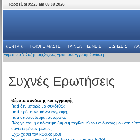
Τώρα είναι 05:23 am 08 08 2026
ΚΕΝΤΡΙΚΗ
ΠΟΙΟΙ ΕΙΜΑΣΤΕ
ΤΑ ΝΕΑ THΣ NE.B
ΕΙΔΗΣΕΙΣ
ΑΛ
Ευρετήριο Δ. Συζήτησης
Συχνές Ερωτήσεις
Εγγραφή
Σύνδεση
Συχνές Ερωτήσεις
Θέματα σύνδεσης και εγγραφής
Γιατί δεν μπορώ να συνδεθώ;
Γιατί πρέπει να κάνω εγγραφή;
Γιατί αποσυνδέομαι αυτόματα;
Πώς γίνεται η απόκρυψη (μη συμπερίληψη) του ονόματός μου στη λίστ
συνδεδεμένων μελών;
Έχω χάσει τον κωδικό μου!
Έχω κάνει εγγραφή, αλλά δεν μπορώ να συνδεθώ!