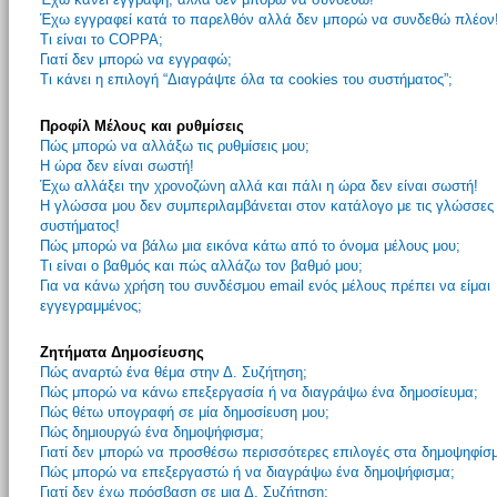
Έχω εγγραφεί κατά το παρελθόν αλλά δεν μπορώ να συνδεθώ πλέον
Τι είναι το COPPA;
Γιατί δεν μπορώ να εγγραφώ;
Τι κάνει η επιλογή “Διαγράψτε όλα τα cookies του συστήματος”;
Προφίλ Μέλους και ρυθμίσεις
Πώς μπορώ να αλλάξω τις ρυθμίσεις μου;
Η ώρα δεν είναι σωστή!
Έχω αλλάξει την χρονοζώνη αλλά και πάλι η ώρα δεν είναι σωστή!
Η γλώσσα μου δεν συμπεριλαμβάνεται στον κατάλογο με τις γλώσσες
συστήματος!
Πώς μπορώ να βάλω μια εικόνα κάτω από το όνομα μέλους μου;
Τι είναι ο βαθμός και πώς αλλάζω τον βαθμό μου;
Για να κάνω χρήση του συνδέσμου email ενός μέλους πρέπει να είμαι
εγγεγραμμένος;
Ζητήματα Δημοσίευσης
Πώς αναρτώ ένα θέμα στην Δ. Συζήτηση;
Πώς μπορώ να κάνω επεξεργασία ή να διαγράψω ένα δημοσίευμα;
Πώς θέτω υπογραφή σε μία δημοσίευση μου;
Πώς δημιουργώ ένα δημοψήφισμα;
Γιατί δεν μπορώ να προσθέσω περισσότερες επιλογές στα δημοψηφίσ
Πώς μπορώ να επεξεργαστώ ή να διαγράψω ένα δημοψήφισμα;
Γιατί δεν έχω πρόσβαση σε μια Δ. Συζήτηση;