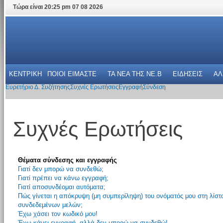
Τώρα είναι 20:25 pm 07 08 2026
ΚΕΝΤΡΙΚΗ
ΠΟΙΟΙ ΕΙΜΑΣΤΕ
ΤΑ ΝΕΑ THΣ NE.B
ΕΙΔΗΣΕΙΣ
ΑΛ
Ευρετήριο Δ. Συζήτησης
Συχνές Ερωτήσεις
Εγγραφή
Σύνδεση
Συχνές Ερωτήσεις
Θέματα σύνδεσης και εγγραφής
Γιατί δεν μπορώ να συνδεθώ;
Γιατί πρέπει να κάνω εγγραφή;
Γιατί αποσυνδέομαι αυτόματα;
Πώς γίνεται η απόκρυψη (μη συμπερίληψη) του ονόματός μου στη λίστ
συνδεδεμένων μελών;
Έχω χάσει τον κωδικό μου!
Έχω κάνει εγγραφή, αλλά δεν μπορώ να συνδεθώ!