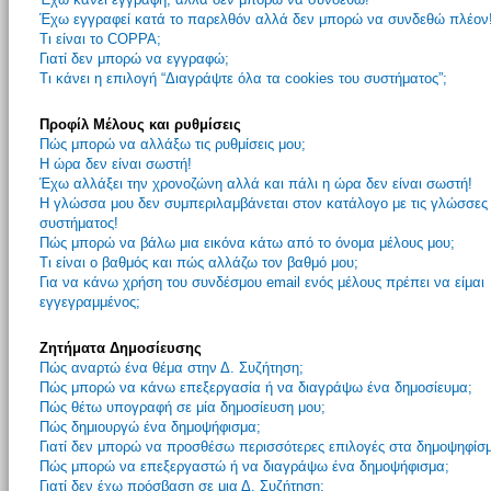
Έχω εγγραφεί κατά το παρελθόν αλλά δεν μπορώ να συνδεθώ πλέον
Τι είναι το COPPA;
Γιατί δεν μπορώ να εγγραφώ;
Τι κάνει η επιλογή “Διαγράψτε όλα τα cookies του συστήματος”;
Προφίλ Μέλους και ρυθμίσεις
Πώς μπορώ να αλλάξω τις ρυθμίσεις μου;
Η ώρα δεν είναι σωστή!
Έχω αλλάξει την χρονοζώνη αλλά και πάλι η ώρα δεν είναι σωστή!
Η γλώσσα μου δεν συμπεριλαμβάνεται στον κατάλογο με τις γλώσσες
συστήματος!
Πώς μπορώ να βάλω μια εικόνα κάτω από το όνομα μέλους μου;
Τι είναι ο βαθμός και πώς αλλάζω τον βαθμό μου;
Για να κάνω χρήση του συνδέσμου email ενός μέλους πρέπει να είμαι
εγγεγραμμένος;
Ζητήματα Δημοσίευσης
Πώς αναρτώ ένα θέμα στην Δ. Συζήτηση;
Πώς μπορώ να κάνω επεξεργασία ή να διαγράψω ένα δημοσίευμα;
Πώς θέτω υπογραφή σε μία δημοσίευση μου;
Πώς δημιουργώ ένα δημοψήφισμα;
Γιατί δεν μπορώ να προσθέσω περισσότερες επιλογές στα δημοψηφίσ
Πώς μπορώ να επεξεργαστώ ή να διαγράψω ένα δημοψήφισμα;
Γιατί δεν έχω πρόσβαση σε μια Δ. Συζήτηση;