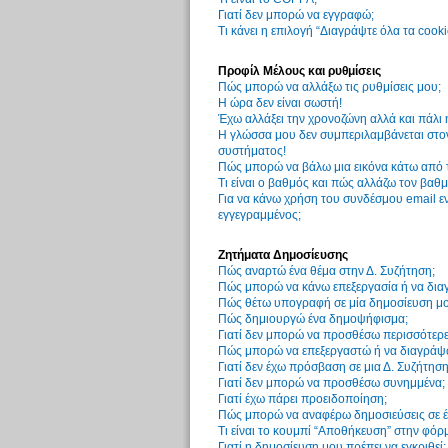
Γιατί δεν μπορώ να εγγραφώ;
Τι κάνει η επιλογή “Διαγράψτε όλα τα cook
Προφίλ Μέλους και ρυθμίσεις
Πώς μπορώ να αλλάξω τις ρυθμίσεις μου;
Η ώρα δεν είναι σωστή!
Έχω αλλάξει την χρονοζώνη αλλά και πάλι 
Η γλώσσα μου δεν συμπεριλαμβάνεται στον
συστήματος!
Πώς μπορώ να βάλω μια εικόνα κάτω από 
Τι είναι ο βαθμός και πώς αλλάζω τον βαθμ
Για να κάνω χρήση του συνδέσμου email εν
εγγεγραμμένος;
Ζητήματα Δημοσίευσης
Πώς αναρτώ ένα θέμα στην Δ. Συζήτηση;
Πώς μπορώ να κάνω επεξεργασία ή να δια
Πώς θέτω υπογραφή σε μία δημοσίευση μο
Πώς δημιουργώ ένα δημοψήφισμα;
Γιατί δεν μπορώ να προσθέσω περισσότερ
Πώς μπορώ να επεξεργαστώ ή να διαγράψ
Γιατί δεν έχω πρόσβαση σε μια Δ. Συζήτηση
Γιατί δεν μπορώ να προσθέσω συνημμένα;
Γιατί έχω πάρει προειδοποίηση;
Πώς μπορώ να αναφέρω δημοσιεύσεις σε έ
Τι είναι το κουμπί “Αποθήκευση” στην φόρ
Γιατί η δημοσίευση μου πρέπει να εγκριθεί;