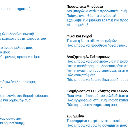
Προσωπικά Μηνύματα
ies του συστήματος”;
Δεν μπορώ να στείλω προσωπικά μηνύμ
Παίρνω ανεπιθύμητα μηνύματα!
Έχω λάβει ένα μήνυμα spam ή ένα προσ
κάποιο μέλος!
η ώρα δεν είναι σωστή!
Φίλοι και εχθροί
 κατάλογο με τις γλώσσες του
Τι είναι η λίστα φίλων και εχθρών;
Πώς μπορώ να προσθέσω / αφαιρέσω μέλ
το όνομα μέλους μου;
ό μου;
ός μέλους πρέπει να είμαι
Αναζήτηση Δ. Συζητήσεων
Πώς μπορώ να αναζητήσω μια ή περισσό
Γιατί η αναζήτηση μου δεν επιστρέφει α
Γιατί η αναζήτηση μου επιστρέφει κενή σ
Πώς αναζητώ μέλη;
Πώς μπορώ να βρω τα δικά μου δημοσιε
γράψω ένα δημοσίευμα;
υ;
Ενημέρωση σε Θ. Ενότητες και Σελιδο
ες επιλογές στα δημοψηφίσματα;
Ποια είναι η διαφορά του σελιδοδείκτη
ω ένα δημοψήφισμα;
Πώς εγγράφομαι στην ενημέρωση κάποια
;
Πώς αφαιρώ την ενημέρωσή μου;
Συνημμένα
ναν συντονιστή;
Τι συνημμένα επιτρέπονται σε αυτό το 
μα δημοσίευσης;
Πώς μπορώ να βρω τα συνημμένα μου;