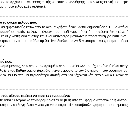
σας τα αρχεία της γλώσσας αυτής κατόπιν συνεννόησης με τον διαχειριστή. Για περ
μπή στο τέλος κάθε σελίδας).
 το όνομα μέλους μου;
α εμφανιστούς κάτω από το όνομα χρήστη όταν βλέπει δημοσιεύσεις. Η μία από αυτ
ν μορφή αστεριών, μπλόκ ή τελειών, που υποδικνύει πόσες δημοσιεύσεις έχετε κάνει
είναι γνωστή σαν άβαταρ και είναι γενικότερα μοναδική ή προσωπική για κάθε έναν. 
ον τρόπο τον οποίο τα άβαταρ θα είναι διαθέσιμα. Αν δεν μπορείτε να χρησιμοποιήσε
υτό.
θμό μου;
όνομα μέλους, δηλώνουν τον αριθμό των δημοσιεύσεων που έχετε κάνει ή είναι αναγν
αλλάξετε τον βαθμό σας οι ίδιοι, διότι γίνετε μόνο από τον διαχειριστή του συστήμα
ε το βαθμό σας. Τα περισσότερα συστήματα δεν δέχονται κάτι τέτοιο και ο Συντονιστ
ενός μέλους πρέπει να είμαι εγγεγραμμένος;
τείλουν ηλεκτρονικό ταχυδρομείο σε άλλα μέλη από την φόρμα αποστολής ηλεκτρον
ι αυτή την επιλογή. Αυτό γίνετε για να αποτραπεί η κακόβουλη χρήση του συστήμα