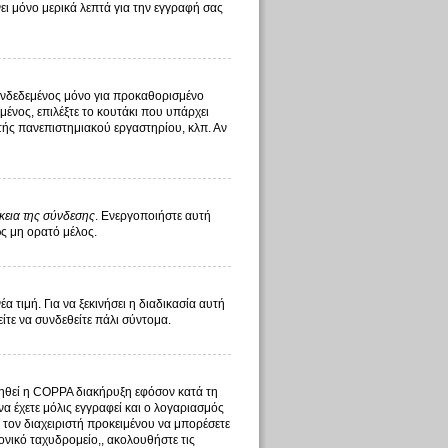
ι μόνο μερικά λεπτά για την εγγραφή σας
υνδεδεμένος μόνο για προκαθορισμένο
ένος, επιλέξτε το κουτάκι που υπάρχει
στής πανεπιστημιακού εργαστηρίου, κλπ. Αν
κεια της σύνδεσης
. Ενεργοποιήστε αυτή
ως μη ορατό μέλος.
τιμή. Για να ξεκινήσει η διαδικασία αυτή
είτε να συνδεθείτε πάλι σύντομα.
οιηθεί η COPPA διακήρυξη εφόσον κατά τη
να έχετε μόλις εγγραφεί και ο λογαριασμός
ό τον διαχειριστή προκειμένου να μπορέσετε
ονικό ταχυδρομείο,, ακολουθήστε τις