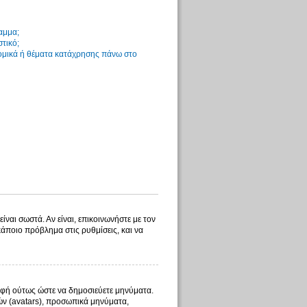
αμμα;
στικό;
νομικά ή θέματα κατάχρησης πάνω στο
ίναι σωστά. Αν είναι, επικοινωνήστε με τον
 κάποιο πρόβλημα στις ρυθμίσεις, και να
γραφή ούτως ώστε να δημοσιεύετε μηνύματα.
λών (avatars), προσωπικά μηνύματα,