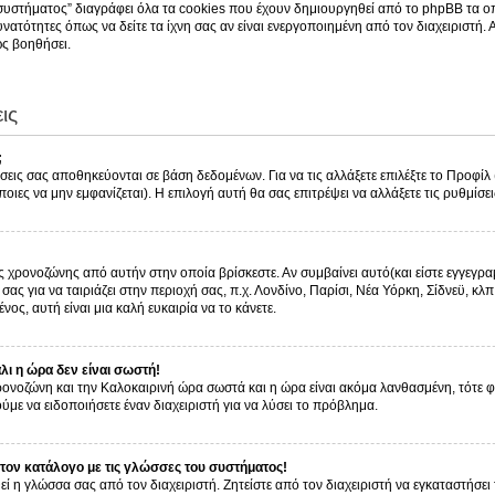
συστήματος” διαγράφει όλα τα cookies που έχουν δημιουργηθεί από το phpBB τα οπ
νατότητες όπως να δείτε τα ίχνη σας αν είναι ενεργοποιημένη από τον διαχειριστή.
ς βοηθήσει.
ις
;
ίσεις σας αποθηκεύονται σε βάση δεδομένων. Για να τις αλλάξετε επιλέξτε το Προφί
οιες να μην εμφανίζεται). Η επιλογή αυτή θα σας επιτρέψει να αλλάξετε τις ρυθμίσει
ς χρονοζώνης από αυτήν στην οποία βρίσκεστε. Αν συμβαίνει αυτό(και είστε εγγεγρα
ας για να ταιριάζει στην περιοχή σας, π.χ. Λονδίνο, Παρίσι, Νέα Υόρκη, Σίδνεϋ, κλπ
νος, αυτή είναι μια καλή ευκαιρία να το κάνετε.
ι η ώρα δεν είναι σωστή!
 χρονοζώνη και την Καλοκαιρινή ώρα σωστά και η ώρα είναι ακόμα λανθασμένη, τότε 
με να ειδοποιήσετε έναν διαχειριστή για να λύσει το πρόβλημα.
ον κατάλογο με τις γλώσσες του συστήματος!
εί η γλώσσα σας από τον διαχειριστή. Ζητείστε από τον διαχειριστή να εγκαταστήσει