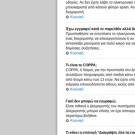
οδηγίες. Αν δεν έχετε λάβει το ηλεκτρονικ
μπλοκαριστεί από κάποιο φίλτρο spam. Αν 
διαχειριστή.
Κορυφή
Έχω εγγραφεί κατά το παρελθόν αλλά δ
Προσπαθήστε να εντοπίσετε το ηλεκτρονικό
ένας διαχειριστής να απενεργοποίησε ή ν
ανταλλάξει μηνύματα για πολύ καιρό για ν
δημόσιες συζητήσεις.
Κορυφή
Τι είναι το COPPA;
COPPA, ή Νόμος για την προστασία στο Δια
συλλέξουν πληροφορίες από παιδιά κάτω τ
από άτομο κάτω των 13 ετών. Να έχετε υπό
ενέργεια οποιουδήποττε είδους, εκτός απ
Κορυφή
Γιατί δεν μπορώ να εγγραφώ;
Είναι πιθανό ο Διαχειριστής του συστήματο
Διαχειριστής μπορεί επίσης να έχει απενερ
περαιτέρω βοήθεια.
Κορυφή
Τι κάνει η επιλογή “Διαγράψτε όλα τα co