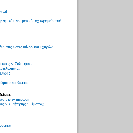
ατα!
βλητικό ηλεκτρονικό ταχυδρομείο από
η στις λίστες Φίλων και Εχθρών;
τερες Δ. Συζητήσεις;
ποτελέσματα;
ελίδα!;
ύματα και θέματα;
δείκτες
 από την ενημέρωση;
ς Δ. Συζήτησης ή θέματος;
σύστημα;