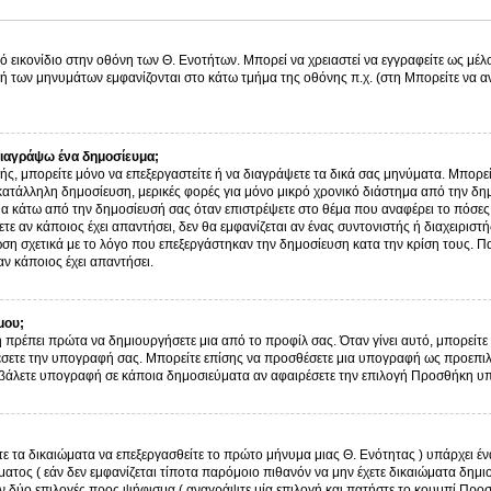
ό εικονίδιο στην οθόνη των Θ. Ενοτήτων. Μπορεί να χρειαστεί να εγγραφείτε ως μέλο
λή των μηνυμάτων εμφανίζονται στο κάτω τμήμα της οθόνης π.χ. (στη Μπορείτε να α
ιαγράψω ένα δημοσίευμα;
στής, μπορείτε μόνο να επεξεργαστείτε ή να διαγράψετε τα δικά σας μηνύματα. Μπορε
κατάλληλη δημοσίευση, μερικές φορές για μόνο μικρό χρονικό διάστημα από την δημ
μα κάτω από την δημοσίευσή σας όταν επιστρέψετε στο θέμα που αναφέρει το πόσες
τε αν κάποιος έχει απαντήσει, δεν θα εμφανίζεται αν ένας συντονιστής ή διαχειρισ
η σχετικά με το λόγο που επεξεργάστηκαν την δημοσίευση κατα την κρίση τους. Π
ν κάποιος έχει απαντήσει.
μου;
 πρέπει πρώτα να δημιουργήσετε μια από το προφίλ σας. Όταν γίνει αυτό, μπορείτε 
σετε την υπογραφή σας. Μπορείτε επίσης να προσθέσετε μια υπογραφή ως προεπιλο
ην βάλετε υπογραφή σε κάποια δημοσιεύματα αν αφαιρέσετε την επιλογή Προσθήκη 
τε τα δικαιώματα να επεξεργασθείτε το πρώτο μήνυμα μιας Θ. Ενότητας ) υπάρχει 
τος ( εάν δεν εμφανίζεται τίποτα παρόμοιο πιθανόν να μην έχετε δικαιώματα δημι
 δύο επιλογές προς ψήφισμα ( αναγράψτε μία επιλογή και πατήστε το κουμπί Προ