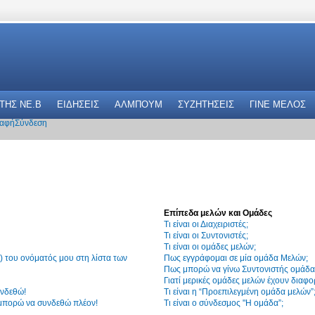
 THΣ NE.B
ΕΙΔΗΣΕΙΣ
ΑΛΜΠΟΥΜ
ΣΥΖΗΤΗΣΕΙΣ
ΓΙΝΕ ΜΕΛΟΣ
αφή
Σύνδεση
Επίπεδα μελών και Ομάδες
Τι είναι οι Διαχειριστές;
Τι είναι οι Συντονιστές;
Τι είναι οι ομάδες μελών;
 του ονόματός μου στη λίστα των
Πως εγγράφομαι σε μία ομάδα Μελών;
Πως μπορώ να γίνω Συντονιστής ομάδα
Γιατί μερικές ομάδες μελών έχουν διαφο
υνδεθώ!
Τι είναι η “Προεπιλεγμένη ομάδα μελών”
 μπορώ να συνδεθώ πλέον!
Τι είναι ο σύνδεσμος "Η ομάδα”;