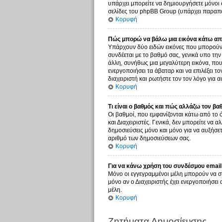
υπάρχει μπορείτε να δημιουργήσετε μόνοι 
σελίδες του phpBB Group (υπάρχει παραπο
Κορυφή
Πώς μπορώ να βάλω μια εικόνα κάτω από
Υπάρχουν δύο ειδών εικόνες που μπορούν ν
συνδέεται με το βαθμό σας, γενικά υπο τη
άλλη, συνήθως μια μεγαλύτερη εικόνα, που 
ενεργοποιήσει τα άβαταρ και να επιλέξει τ
διαχειριστή και ρωτήστε τον τον λόγο για α
Κορυφή
Τι είναι ο βαθμός και πώς αλλάζω τον βα
Οι βαθμοί, που εμφανίζονται κάτω από το 
και Διαχειριστές. Γενικά, δεν μπορείτε να 
δημοσιεύσεις μόνο και μόνο για να αυξήσετ
αριθμό των δημοσιεύσεων σας.
Κορυφή
Για να κάνω χρήση του συνδέσμου email 
Μόνο οι εγγεγραμμένοι μέλη μπορούν να σ
μόνο αν ο Διαχειριστής έχει ενεργοποιήσε
μέλη.
Κορυφή
Ζητήματα Δημοσίευσης