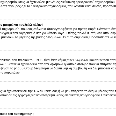
ό ταχυδρομείο, ίσως να έχετε δώσει μια λάθος διεύθυνση ηλεκτρονικού ταχυδρομείου, 
είστε σίγουρος ό,τι το ηλεκτρονικό ταχυδρομείο, που δώσατε είναι σωστό, προσπαθ
εν μπορώ να συνδεθώ πλέον!
 ταχυδρομείο, που σας στάλθηκε όταν εγγραφήκατε για πρώτη φορά, ελέγξτε το όνο
α διέγραψε τον λογαριασμό σας για κάποιο λόγο. Επίσης, πολλά συστήματα απομακρ
α μειώσουν το μέγεθος της βάσης δεδομένων. Αν αυτό συμβαίνει, Προσπαθήστε να εγγ
δίκτυο, του παιδιού του 1998, είναι ένας νόμος των Ηνωμένων Πολιτειών που απαι
ων 13 ετών να έχουν άδεια από τον κηδεμόνα ή κάποιο στοιχείο που να επιτρέπε
ψη ότι το phpBB Group δεν μπορεί να δώσει νομική συμβουλή και δεν μπορείτε να
ό τα παραπάνω.
ς να έχει αποκλείσει την IP διεύθυνση σας ή να μην επιτρέπει το όνομα μέλους που
γοποιήσει τις εγγραφές για να αποτρέψει νέους επισκέπτες να εγγραφούν. Επικοινων
okies του συστήματος”;