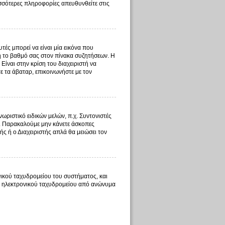
ισσότερες πληροφορίες απευθυνθείτε στις
ές μπορεί να είναι μία εικόνα που
 ή το βαθμό σας στον πίνακα συζητήσεων. Η
Είναι στην κρίση του διαχειριστή να
τε τα άβαταρ, επικοινωνήστε με τον
ωριστικό ειδικών μελών, π.χ. Συντονιστές
τος. Παρακαλούμε μην κάνετε άσκοπες
ής ή ο Διαχειριστής απλά θα μειώσει τον
ικού ταχυδρομείου του συστήματος, και
τος ηλεκτρονικού ταχυδρομείου από ανώνυμα