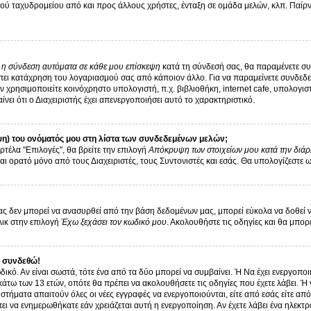
ύ ταχυδρομείου από και προς άλλους χρήστες, ένταξη σε ομάδα μελών, κλπ. Παίρνε
ι η σύνδεση αυτόματα σε κάθε μου επίσκεψη
κατά τη σύνδεσή σας, θα παραμένετε σ
ει κατάχρηση του λογαριασμού σας από κάποιον άλλο. Για να παραμείνετε συνδεδεμ
 χρησιμοποιείτε κοινόχρηστο υπολογιστή, π.χ. βιβλιοθήκη, internet cafe, υπολογι
αίνει ότι ο Διαχειριστής έχει απενεργοποιήσει αυτό το χαρακτηριστικό.
η) του ονόματός μου στη λίστα των συνδεδεμένων μελών;
ρτέλα "Επιλογές", θα βρείτε την επιλογή
Απόκρυψη των στοιχείων μου κατά την διάρ
αι ορατό μόνο από τους Διαχειριστές, τους Συντονιστές και εσάς. Θα υπολογίζεστε 
 δεν μπορεί να ανασυρθεί από την βάση δεδομένων μας, μπορεί εύκολα να δοθεί νέα 
λικ στην επιλογή
Έχω ξεχάσει τον κωδικό μου
. Ακολουθήστε τις οδηγίες και θα μπορ
 συνδεθώ!
δικό. Αν είναι σωστά, τότε ένα από τα δύο μπορεί να συμβαίνει. Ή Να έχει ενεργοπ
 κάτω των 13 ετών, οπότε θα πρέπει να ακολουθήσετε τις οδηγίες που έχετε λάβει. Ή 
στήματα απαιτούν όλες οι νέες εγγραφές να ενεργοποιούνται, είτε από εσάς είτε απ
ει να ενημερωθήκατε εάν χρειάζεται αυτή η ενεργοποίηση. Αν έχετε λάβει ένα ηλεκτρ