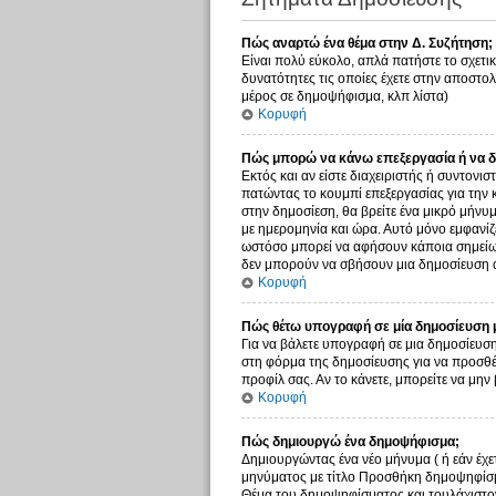
Πώς αναρτώ ένα θέμα στην Δ. Συζήτηση;
Είναι πολύ εύκολο, απλά πατήστε το σχετικ
δυνατότητες τις οποίες έχετε στην αποστο
μέρος σε δημοψήφισμα, κλπ λίστα)
Κορυφή
Πώς μπορώ να κάνω επεξεργασία ή να δ
Εκτός και αν είστε διαχειριστής ή συντονι
πατώντας το κουμπί επεξεργασίας για την 
στην δημοσίεση, θα βρείτε ένα μικρό μήνυ
με ημερομηνία και ώρα. Αυτό μόνο εμφανίζε
ωστόσο μπορεί να αφήσουν κάποια σημείωσ
δεν μπορούν να σβήσουν μια δημοσίευση α
Κορυφή
Πώς θέτω υπογραφή σε μία δημοσίευση 
Για να βάλετε υπογραφή σε μια δημοσίευση
στη φόρμα της δημοσίευσης για να προσθέ
προφίλ σας. Αν το κάνετε, μπορείτε να μ
Κορυφή
Πώς δημιουργώ ένα δημοψήφισμα;
Δημιουργώντας ένα νέο μήνυμα ( ή εάν έχε
μηνύματος με τίτλο Προσθήκη δημοψηφίσμα
Θέμα του δημοψηφίσματος και τουλάχιστον