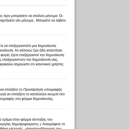
ς πριν μπορέσετε να στείλετε μήνυμα. Οι
ναρτήσετε νέο μήνυμα , Μπορείτε να λάβετε
ίτε να επεξεργαστείτε μια δημοσίευση
οσίευση. Αν κάποιος έχει ήδη απαντήσει
 φορές έχετε επεξεργαστεί την δημοσίευση
τής επεξεργαστούν την δημοσίευσή σας,
αρακαλώ σημειώστε οτι κανονικοί χρήστες
να επιλέξετε το
Προσάρτηση υπογραφής
γή αν επιλέξετε το κατάλληλο κουμπί στο
υπογραφής στη φόρμα δημοσίευσης.
ένα τμήμα στην φόρμα σύνταξης του
ουργίας δημοψηφίσματος ). Αναγράφετε το
σθήκη επιλογής , επαναλαμβάνοντας την