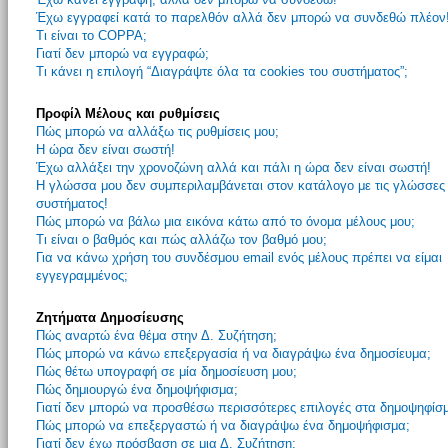
Έχω εγγραφεί κατά το παρελθόν αλλά δεν μπορώ να συνδεθώ πλέον
Τι είναι το COPPA;
Γιατί δεν μπορώ να εγγραφώ;
Τι κάνει η επιλογή “Διαγράψτε όλα τα cookies του συστήματος”;
Προφίλ Μέλους και ρυθμίσεις
Πώς μπορώ να αλλάξω τις ρυθμίσεις μου;
Η ώρα δεν είναι σωστή!
Έχω αλλάξει την χρονοζώνη αλλά και πάλι η ώρα δεν είναι σωστή!
Η γλώσσα μου δεν συμπεριλαμβάνεται στον κατάλογο με τις γλώσσες
συστήματος!
Πώς μπορώ να βάλω μια εικόνα κάτω από το όνομα μέλους μου;
Τι είναι ο βαθμός και πώς αλλάζω τον βαθμό μου;
Για να κάνω χρήση του συνδέσμου email ενός μέλους πρέπει να είμαι
εγγεγραμμένος;
Ζητήματα Δημοσίευσης
Πώς αναρτώ ένα θέμα στην Δ. Συζήτηση;
Πώς μπορώ να κάνω επεξεργασία ή να διαγράψω ένα δημοσίευμα;
Πώς θέτω υπογραφή σε μία δημοσίευση μου;
Πώς δημιουργώ ένα δημοψήφισμα;
Γιατί δεν μπορώ να προσθέσω περισσότερες επιλογές στα δημοψηφίσ
Πώς μπορώ να επεξεργαστώ ή να διαγράψω ένα δημοψήφισμα;
Γιατί δεν έχω πρόσβαση σε μια Δ. Συζήτηση;