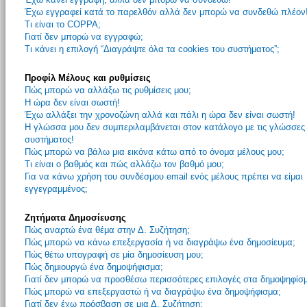
Έχω εγγραφεί κατά το παρελθόν αλλά δεν μπορώ να συνδεθώ πλέον
Τι είναι το COPPA;
Γιατί δεν μπορώ να εγγραφώ;
Τι κάνει η επιλογή “Διαγράψτε όλα τα cookies του συστήματος”;
Προφίλ Μέλους και ρυθμίσεις
Πώς μπορώ να αλλάξω τις ρυθμίσεις μου;
Η ώρα δεν είναι σωστή!
Έχω αλλάξει την χρονοζώνη αλλά και πάλι η ώρα δεν είναι σωστή!
Η γλώσσα μου δεν συμπεριλαμβάνεται στον κατάλογο με τις γλώσσες
συστήματος!
Πώς μπορώ να βάλω μια εικόνα κάτω από το όνομα μέλους μου;
Τι είναι ο βαθμός και πώς αλλάζω τον βαθμό μου;
Για να κάνω χρήση του συνδέσμου email ενός μέλους πρέπει να είμαι
εγγεγραμμένος;
Ζητήματα Δημοσίευσης
Πώς αναρτώ ένα θέμα στην Δ. Συζήτηση;
Πώς μπορώ να κάνω επεξεργασία ή να διαγράψω ένα δημοσίευμα;
Πώς θέτω υπογραφή σε μία δημοσίευση μου;
Πώς δημιουργώ ένα δημοψήφισμα;
Γιατί δεν μπορώ να προσθέσω περισσότερες επιλογές στα δημοψηφίσ
Πώς μπορώ να επεξεργαστώ ή να διαγράψω ένα δημοψήφισμα;
Γιατί δεν έχω πρόσβαση σε μια Δ. Συζήτηση;