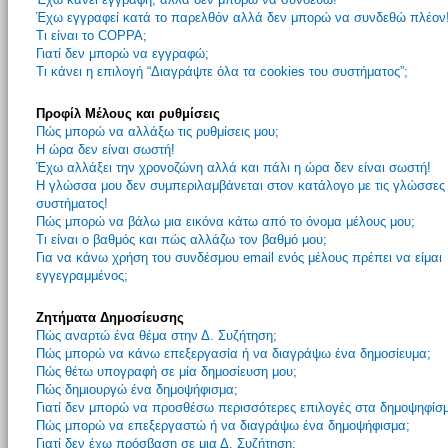
Έχω εγγραφεί κατά το παρελθόν αλλά δεν μπορώ να συνδεθώ πλέον
Τι είναι το COPPA;
Γιατί δεν μπορώ να εγγραφώ;
Τι κάνει η επιλογή “Διαγράψτε όλα τα cookies του συστήματος”;
Προφίλ Μέλους και ρυθμίσεις
Πώς μπορώ να αλλάξω τις ρυθμίσεις μου;
Η ώρα δεν είναι σωστή!
Έχω αλλάξει την χρονοζώνη αλλά και πάλι η ώρα δεν είναι σωστή!
Η γλώσσα μου δεν συμπεριλαμβάνεται στον κατάλογο με τις γλώσσες
συστήματος!
Πώς μπορώ να βάλω μια εικόνα κάτω από το όνομα μέλους μου;
Τι είναι ο βαθμός και πώς αλλάζω τον βαθμό μου;
Για να κάνω χρήση του συνδέσμου email ενός μέλους πρέπει να είμαι
εγγεγραμμένος;
Ζητήματα Δημοσίευσης
Πώς αναρτώ ένα θέμα στην Δ. Συζήτηση;
Πώς μπορώ να κάνω επεξεργασία ή να διαγράψω ένα δημοσίευμα;
Πώς θέτω υπογραφή σε μία δημοσίευση μου;
Πώς δημιουργώ ένα δημοψήφισμα;
Γιατί δεν μπορώ να προσθέσω περισσότερες επιλογές στα δημοψηφίσ
Πώς μπορώ να επεξεργαστώ ή να διαγράψω ένα δημοψήφισμα;
Γιατί δεν έχω πρόσβαση σε μια Δ. Συζήτηση;