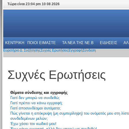
Τώρα είναι 23:04 pm 10 08 2026
ΚΕΝΤΡΙΚΗ
ΠΟΙΟΙ ΕΙΜΑΣΤΕ
ΤΑ ΝΕΑ THΣ NE.B
ΕΙΔΗΣΕΙΣ
ΑΛ
Ευρετήριο Δ. Συζήτησης
Συχνές Ερωτήσεις
Εγγραφή
Σύνδεση
Συχνές Ερωτήσεις
Θέματα σύνδεσης και εγγραφής
Γιατί δεν μπορώ να συνδεθώ;
Γιατί πρέπει να κάνω εγγραφή;
Γιατί αποσυνδέομαι αυτόματα;
Πώς γίνεται η απόκρυψη (μη συμπερίληψη) του ονόματός μου στη λίστ
συνδεδεμένων μελών;
Έχω χάσει τον κωδικό μου!
Έχω κάνει εγγραφή, αλλά δεν μπορώ να συνδεθώ!