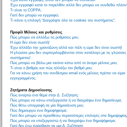
Έχω εγγραφεί κατά το παρελθόν αλλά δεν μπορώ να συνδεθώ πλέον
Τι είναι το COPPA;
Γιατί δεν μπορώ να εγγραφώ;
Τι κάνει η επιλογή “Διαγράψτε όλα τα cookies του συστήματος”;
Προφίλ Μέλους και ρυθμίσεις
Πώς μπορώ να αλλάξω τις ρυθμίσεις μου;
Η ώρα δεν είναι σωστή!
Έχω αλλάξει την χρονοζώνη αλλά και πάλι η ώρα δεν είναι σωστή!
Η γλώσσα μου δεν συμπεριλαμβάνεται στον κατάλογο με τις γλώσσες
συστήματος!
Πώς μπορώ να βάλω μια εικόνα κάτω από το όνομα μέλους μου;
Τι είναι ο βαθμός και πώς αλλάζω τον βαθμό μου;
Για να κάνω χρήση του συνδέσμου email ενός μέλους πρέπει να είμαι
εγγεγραμμένος;
Ζητήματα Δημοσίευσης
Πώς αναρτώ ένα θέμα στην Δ. Συζήτηση;
Πώς μπορώ να κάνω επεξεργασία ή να διαγράψω ένα δημοσίευμα;
Πώς θέτω υπογραφή σε μία δημοσίευση μου;
Πώς δημιουργώ ένα δημοψήφισμα;
Γιατί δεν μπορώ να προσθέσω περισσότερες επιλογές στα δημοψηφίσ
Πώς μπορώ να επεξεργαστώ ή να διαγράψω ένα δημοψήφισμα;
Γιατί δεν έχω πρόσβαση σε μια Δ. Συζήτηση;