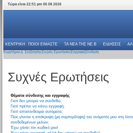
Τώρα είναι 22:51 pm 06 08 2026
ΚΕΝΤΡΙΚΗ
ΠΟΙΟΙ ΕΙΜΑΣΤΕ
ΤΑ ΝΕΑ THΣ NE.B
ΕΙΔΗΣΕΙΣ
ΑΛ
Ευρετήριο Δ. Συζήτησης
Συχνές Ερωτήσεις
Εγγραφή
Σύνδεση
Συχνές Ερωτήσεις
Θέματα σύνδεσης και εγγραφής
Γιατί δεν μπορώ να συνδεθώ;
Γιατί πρέπει να κάνω εγγραφή;
Γιατί αποσυνδέομαι αυτόματα;
Πώς γίνεται η απόκρυψη (μη συμπερίληψη) του ονόματός μου στη λίστ
συνδεδεμένων μελών;
Έχω χάσει τον κωδικό μου!
Έχω κάνει εγγραφή, αλλά δεν μπορώ να συνδεθώ!