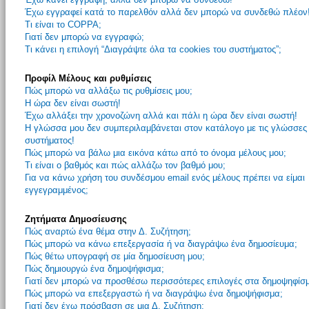
Έχω εγγραφεί κατά το παρελθόν αλλά δεν μπορώ να συνδεθώ πλέον
Τι είναι το COPPA;
Γιατί δεν μπορώ να εγγραφώ;
Τι κάνει η επιλογή “Διαγράψτε όλα τα cookies του συστήματος”;
Προφίλ Μέλους και ρυθμίσεις
Πώς μπορώ να αλλάξω τις ρυθμίσεις μου;
Η ώρα δεν είναι σωστή!
Έχω αλλάξει την χρονοζώνη αλλά και πάλι η ώρα δεν είναι σωστή!
Η γλώσσα μου δεν συμπεριλαμβάνεται στον κατάλογο με τις γλώσσες
συστήματος!
Πώς μπορώ να βάλω μια εικόνα κάτω από το όνομα μέλους μου;
Τι είναι ο βαθμός και πώς αλλάζω τον βαθμό μου;
Για να κάνω χρήση του συνδέσμου email ενός μέλους πρέπει να είμαι
εγγεγραμμένος;
Ζητήματα Δημοσίευσης
Πώς αναρτώ ένα θέμα στην Δ. Συζήτηση;
Πώς μπορώ να κάνω επεξεργασία ή να διαγράψω ένα δημοσίευμα;
Πώς θέτω υπογραφή σε μία δημοσίευση μου;
Πώς δημιουργώ ένα δημοψήφισμα;
Γιατί δεν μπορώ να προσθέσω περισσότερες επιλογές στα δημοψηφίσ
Πώς μπορώ να επεξεργαστώ ή να διαγράψω ένα δημοψήφισμα;
Γιατί δεν έχω πρόσβαση σε μια Δ. Συζήτηση;