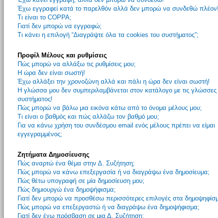
Έχω εγγραφεί κατά το παρελθόν αλλά δεν μπορώ να συνδεθώ πλέον
Τι είναι το COPPA;
Γιατί δεν μπορώ να εγγραφώ;
Τι κάνει η επιλογή “Διαγράψτε όλα τα cookies του συστήματος”;
Προφίλ Μέλους και ρυθμίσεις
Πώς μπορώ να αλλάξω τις ρυθμίσεις μου;
Η ώρα δεν είναι σωστή!
Έχω αλλάξει την χρονοζώνη αλλά και πάλι η ώρα δεν είναι σωστή!
Η γλώσσα μου δεν συμπεριλαμβάνεται στον κατάλογο με τις γλώσσες
συστήματος!
Πώς μπορώ να βάλω μια εικόνα κάτω από το όνομα μέλους μου;
Τι είναι ο βαθμός και πώς αλλάζω τον βαθμό μου;
Για να κάνω χρήση του συνδέσμου email ενός μέλους πρέπει να είμαι
εγγεγραμμένος;
Ζητήματα Δημοσίευσης
Πώς αναρτώ ένα θέμα στην Δ. Συζήτηση;
Πώς μπορώ να κάνω επεξεργασία ή να διαγράψω ένα δημοσίευμα;
Πώς θέτω υπογραφή σε μία δημοσίευση μου;
Πώς δημιουργώ ένα δημοψήφισμα;
Γιατί δεν μπορώ να προσθέσω περισσότερες επιλογές στα δημοψηφίσ
Πώς μπορώ να επεξεργαστώ ή να διαγράψω ένα δημοψήφισμα;
Γιατί δεν έχω πρόσβαση σε μια Δ. Συζήτηση;