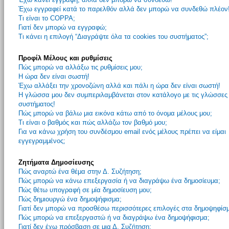
Έχω εγγραφεί κατά το παρελθόν αλλά δεν μπορώ να συνδεθώ πλέον
Τι είναι το COPPA;
Γιατί δεν μπορώ να εγγραφώ;
Τι κάνει η επιλογή “Διαγράψτε όλα τα cookies του συστήματος”;
Προφίλ Μέλους και ρυθμίσεις
Πώς μπορώ να αλλάξω τις ρυθμίσεις μου;
Η ώρα δεν είναι σωστή!
Έχω αλλάξει την χρονοζώνη αλλά και πάλι η ώρα δεν είναι σωστή!
Η γλώσσα μου δεν συμπεριλαμβάνεται στον κατάλογο με τις γλώσσες
συστήματος!
Πώς μπορώ να βάλω μια εικόνα κάτω από το όνομα μέλους μου;
Τι είναι ο βαθμός και πώς αλλάζω τον βαθμό μου;
Για να κάνω χρήση του συνδέσμου email ενός μέλους πρέπει να είμαι
εγγεγραμμένος;
Ζητήματα Δημοσίευσης
Πώς αναρτώ ένα θέμα στην Δ. Συζήτηση;
Πώς μπορώ να κάνω επεξεργασία ή να διαγράψω ένα δημοσίευμα;
Πώς θέτω υπογραφή σε μία δημοσίευση μου;
Πώς δημιουργώ ένα δημοψήφισμα;
Γιατί δεν μπορώ να προσθέσω περισσότερες επιλογές στα δημοψηφίσ
Πώς μπορώ να επεξεργαστώ ή να διαγράψω ένα δημοψήφισμα;
Γιατί δεν έχω πρόσβαση σε μια Δ. Συζήτηση;