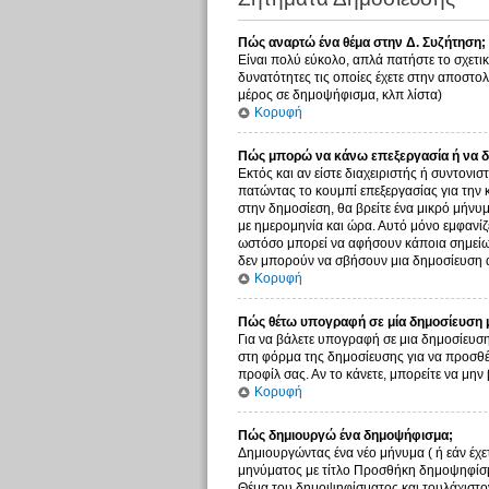
Πώς αναρτώ ένα θέμα στην Δ. Συζήτηση;
Είναι πολύ εύκολο, απλά πατήστε το σχετικ
δυνατότητες τις οποίες έχετε στην αποστο
μέρος σε δημοψήφισμα, κλπ λίστα)
Κορυφή
Πώς μπορώ να κάνω επεξεργασία ή να δ
Εκτός και αν είστε διαχειριστής ή συντονι
πατώντας το κουμπί επεξεργασίας για την 
στην δημοσίεση, θα βρείτε ένα μικρό μήνυ
με ημερομηνία και ώρα. Αυτό μόνο εμφανίζε
ωστόσο μπορεί να αφήσουν κάποια σημείωσ
δεν μπορούν να σβήσουν μια δημοσίευση α
Κορυφή
Πώς θέτω υπογραφή σε μία δημοσίευση 
Για να βάλετε υπογραφή σε μια δημοσίευση
στη φόρμα της δημοσίευσης για να προσθέ
προφίλ σας. Αν το κάνετε, μπορείτε να μ
Κορυφή
Πώς δημιουργώ ένα δημοψήφισμα;
Δημιουργώντας ένα νέο μήνυμα ( ή εάν έχε
μηνύματος με τίτλο Προσθήκη δημοψηφίσμα
Θέμα του δημοψηφίσματος και τουλάχιστον