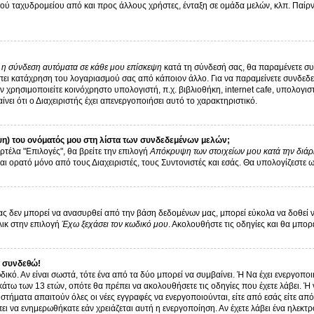
ύ ταχυδρομείου από και προς άλλους χρήστες, ένταξη σε ομάδα μελών, κλπ. Παίρνε
ι η σύνδεση αυτόματα σε κάθε μου επίσκεψη
κατά τη σύνδεσή σας, θα παραμένετε σ
ει κατάχρηση του λογαριασμού σας από κάποιον άλλο. Για να παραμείνετε συνδεδεμ
 χρησιμοποιείτε κοινόχρηστο υπολογιστή, π.χ. βιβλιοθήκη, internet cafe, υπολογι
αίνει ότι ο Διαχειριστής έχει απενεργοποιήσει αυτό το χαρακτηριστικό.
η) του ονόματός μου στη λίστα των συνδεδεμένων μελών;
ρτέλα "Επιλογές", θα βρείτε την επιλογή
Απόκρυψη των στοιχείων μου κατά την διάρ
αι ορατό μόνο από τους Διαχειριστές, τους Συντονιστές και εσάς. Θα υπολογίζεστε 
 δεν μπορεί να ανασυρθεί από την βάση δεδομένων μας, μπορεί εύκολα να δοθεί νέα 
λικ στην επιλογή
Έχω ξεχάσει τον κωδικό μου
. Ακολουθήστε τις οδηγίες και θα μπορ
 συνδεθώ!
δικό. Αν είναι σωστά, τότε ένα από τα δύο μπορεί να συμβαίνει. Ή Να έχει ενεργοπ
 κάτω των 13 ετών, οπότε θα πρέπει να ακολουθήσετε τις οδηγίες που έχετε λάβει. Ή 
στήματα απαιτούν όλες οι νέες εγγραφές να ενεργοποιούνται, είτε από εσάς είτε απ
ει να ενημερωθήκατε εάν χρειάζεται αυτή η ενεργοποίηση. Αν έχετε λάβει ένα ηλεκτρ