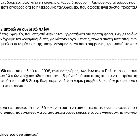
ό ταχυδρομείο, ίσως να έχετε δώσει μια λάθος διεύθυνση ηλεκτρονικού ταχυδρομείου, 
είστε σίγουρος ό,τι το ηλεκτρονικό ταχυδρομείο, που δώσατε είναι σωστό, προσπαθ
εν μπορώ να συνδεθώ πλέον!
 ταχυδρομείο, που σας στάλθηκε όταν εγγραφήκατε για πρώτη φορά, ελέγξτε το όνο
α διέγραψε τον λογαριασμό σας για κάποιο λόγο. Επίσης, πολλά συστήματα απομακρ
α μειώσουν το μέγεθος της βάσης δεδομένων. Αν αυτό συμβαίνει, Προσπαθήστε να εγγ
δίκτυο, του παιδιού του 1998, είναι ένας νόμος των Ηνωμένων Πολιτειών που απαι
ων 13 ετών να έχουν άδεια από τον κηδεμόνα ή κάποιο στοιχείο που να επιτρέπε
ψη ότι το phpBB Group δεν μπορεί να δώσει νομική συμβουλή και δεν μπορείτε να
ό τα παραπάνω.
ς να έχει αποκλείσει την IP διεύθυνση σας ή να μην επιτρέπει το όνομα μέλους που
γοποιήσει τις εγγραφές για να αποτρέψει νέους επισκέπτες να εγγραφούν. Επικοινων
okies του συστήματος”;