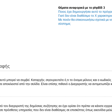
Θέματα αναφορικά με το phpBB 3
Ποιος έχει δημιουργήσει αυτό το πρόγρ
Γιατί δεν είναι διαθέσιμο το Χ χαρακτηρι
Με ποιόν θα επικοινωνήσω σχετικά με 
σύστημα;
ραφής
τό μπορεί να συμβεί. Καταρχήν, σιγουρευτείτε ό,τι το όνομα μέλους και ο κωδικός ε
χετε αποκλειστεί από την σελίδα. Είναι επίσης πιθανό ο Διαχειριστής να αντιμετωπίζει
πό τον διαχειριστή της δημόσιας συζήτησης αν έχει ορίσει ότι πρέπει να κάνετε εγ
σε πρόσθετες υπηρεσίες που δεν είναι διαθέσιμες σε επισκέπτες όπως εικονίδια με