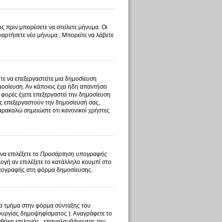
ς πριν μπορέσετε να στείλετε μήνυμα. Οι
ναρτήσετε νέο μήνυμα , Μπορείτε να λάβετε
ίτε να επεξεργαστείτε μια δημοσίευση
οσίευση. Αν κάποιος έχει ήδη απαντήσει
 φορές έχετε επεξεργαστεί την δημοσίευση
τής επεξεργαστούν την δημοσίευσή σας,
αρακαλώ σημειώστε οτι κανονικοί χρήστες
να επιλέξετε το
Προσάρτηση υπογραφής
γή αν επιλέξετε το κατάλληλο κουμπί στο
υπογραφής στη φόρμα δημοσίευσης.
ένα τμήμα στην φόρμα σύνταξης του
ουργίας δημοψηφίσματος ). Αναγράφετε το
σθήκη επιλογής , επαναλαμβάνοντας την