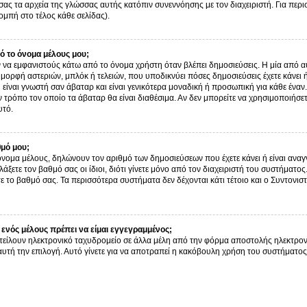
σας τα αρχεία της γλώσσας αυτής κατόπιν συνεννόησης με τον διαχειριστή. Για περ
μπή στο τέλος κάθε σελίδας).
 το όνομα μέλους μου;
α εμφανιστούς κάτω από το όνομα χρήστη όταν βλέπει δημοσιεύσεις. Η μία από αυτ
ν μορφή αστεριών, μπλόκ ή τελειών, που υποδικνύει πόσες δημοσιεύσεις έχετε κάνει
είναι γνωστή σαν άβαταρ και είναι γενικότερα μοναδική ή προσωπική για κάθε έναν. 
ον τρόπο τον οποίο τα άβαταρ θα είναι διαθέσιμα. Αν δεν μπορείτε να χρησιμοποιήσε
υτό.
θμό μου;
όνομα μέλους, δηλώνουν τον αριθμό των δημοσιεύσεων που έχετε κάνει ή είναι αναγν
αλλάξετε τον βαθμό σας οι ίδιοι, διότι γίνετε μόνο από τον διαχειριστή του συστήμα
ε το βαθμό σας. Τα περισσότερα συστήματα δεν δέχονται κάτι τέτοιο και ο Συντονιστ
ενός μέλους πρέπει να είμαι εγγεγραμμένος;
τείλουν ηλεκτρονικό ταχυδρομείο σε άλλα μέλη από την φόρμα αποστολής ηλεκτρον
ι αυτή την επιλογή. Αυτό γίνετε για να αποτραπεί η κακόβουλη χρήση του συστήμα