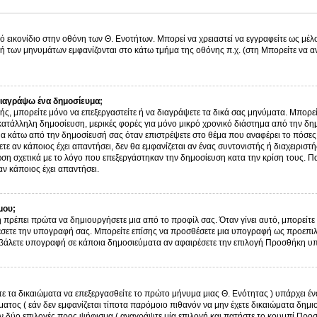
ό εικονίδιο στην οθόνη των Θ. Ενοτήτων. Μπορεί να χρειαστεί να εγγραφείτε ως μέλο
λή των μηνυμάτων εμφανίζονται στο κάτω τμήμα της οθόνης π.χ. (στη Μπορείτε να α
ιαγράψω ένα δημοσίευμα;
στής, μπορείτε μόνο να επεξεργαστείτε ή να διαγράψετε τα δικά σας μηνύματα. Μπορε
κατάλληλη δημοσίευση, μερικές φορές για μόνο μικρό χρονικό διάστημα από την δημ
μα κάτω από την δημοσίευσή σας όταν επιστρέψετε στο θέμα που αναφέρει το πόσες
τε αν κάποιος έχει απαντήσει, δεν θα εμφανίζεται αν ένας συντονιστής ή διαχειρισ
η σχετικά με το λόγο που επεξεργάστηκαν την δημοσίευση κατα την κρίση τους. Π
ν κάποιος έχει απαντήσει.
μου;
 πρέπει πρώτα να δημιουργήσετε μια από το προφίλ σας. Όταν γίνει αυτό, μπορείτε 
σετε την υπογραφή σας. Μπορείτε επίσης να προσθέσετε μια υπογραφή ως προεπιλο
ην βάλετε υπογραφή σε κάποια δημοσιεύματα αν αφαιρέσετε την επιλογή Προσθήκη 
τε τα δικαιώματα να επεξεργασθείτε το πρώτο μήνυμα μιας Θ. Ενότητας ) υπάρχει 
τος ( εάν δεν εμφανίζεται τίποτα παρόμοιο πιθανόν να μην έχετε δικαιώματα δημι
 δύο επιλογές προς ψήφισμα ( αναγράψτε μία επιλογή και πατήστε το κουμπί Προ