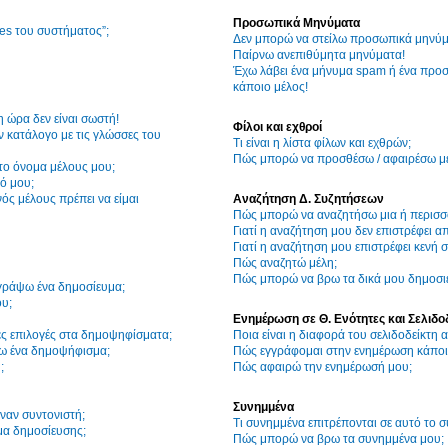
Προσωπικά Μηνύματα
ies του συστήματος”;
Δεν μπορώ να στείλω προσωπικά μηνύμ
Παίρνω ανεπιθύμητα μηνύματα!
Έχω λάβει ένα μήνυμα spam ή ένα προσ
κάποιο μέλος!
η ώρα δεν είναι σωστή!
Φίλοι και εχθροί
 κατάλογο με τις γλώσσες του
Τι είναι η λίστα φίλων και εχθρών;
Πώς μπορώ να προσθέσω / αφαιρέσω μέλ
το όνομα μέλους μου;
ό μου;
ός μέλους πρέπει να είμαι
Αναζήτηση Δ. Συζητήσεων
Πώς μπορώ να αναζητήσω μια ή περισσό
Γιατί η αναζήτηση μου δεν επιστρέφει α
Γιατί η αναζήτηση μου επιστρέφει κενή σ
Πώς αναζητώ μέλη;
Πώς μπορώ να βρω τα δικά μου δημοσιε
γράψω ένα δημοσίευμα;
υ;
Ενημέρωση σε Θ. Ενότητες και Σελιδο
ες επιλογές στα δημοψηφίσματα;
Ποια είναι η διαφορά του σελιδοδείκτη
ω ένα δημοψήφισμα;
Πώς εγγράφομαι στην ενημέρωση κάποια
;
Πώς αφαιρώ την ενημέρωσή μου;
Συνημμένα
ναν συντονιστή;
Τι συνημμένα επιτρέπονται σε αυτό το 
μα δημοσίευσης;
Πώς μπορώ να βρω τα συνημμένα μου;