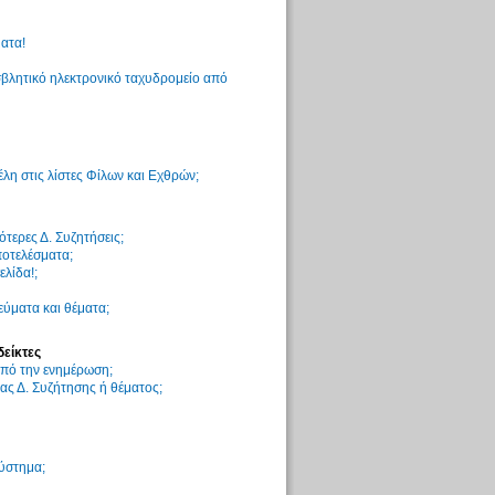
ατα!
βλητικό ηλεκτρονικό ταχυδρομείο από
η στις λίστες Φίλων και Εχθρών;
τερες Δ. Συζητήσεις;
ποτελέσματα;
ελίδα!;
ύματα και θέματα;
δείκτες
 από την ενημέρωση;
ς Δ. Συζήτησης ή θέματος;
σύστημα;