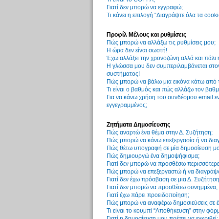
Γιατί δεν μπορώ να εγγραφώ;
Τι κάνει η επιλογή “Διαγράψτε όλα τα cook
Προφίλ Μέλους και ρυθμίσεις
Πώς μπορώ να αλλάξω τις ρυθμίσεις μου;
Η ώρα δεν είναι σωστή!
Έχω αλλάξει την χρονοζώνη αλλά και πάλι 
Η γλώσσα μου δεν συμπεριλαμβάνεται στον
συστήματος!
Πώς μπορώ να βάλω μια εικόνα κάτω από 
Τι είναι ο βαθμός και πώς αλλάζω τον βαθμ
Για να κάνω χρήση του συνδέσμου email εν
εγγεγραμμένος;
Ζητήματα Δημοσίευσης
Πώς αναρτώ ένα θέμα στην Δ. Συζήτηση;
Πώς μπορώ να κάνω επεξεργασία ή να δια
Πώς θέτω υπογραφή σε μία δημοσίευση μο
Πώς δημιουργώ ένα δημοψήφισμα;
Γιατί δεν μπορώ να προσθέσω περισσότερ
Πώς μπορώ να επεξεργαστώ ή να διαγράψ
Γιατί δεν έχω πρόσβαση σε μια Δ. Συζήτηση
Γιατί δεν μπορώ να προσθέσω συνημμένα;
Γιατί έχω πάρει προειδοποίηση;
Πώς μπορώ να αναφέρω δημοσιεύσεις σε έ
Τι είναι το κουμπί “Αποθήκευση” στην φόρ
Γιατί η δημοσίευση μου πρέπει να εγκριθεί;