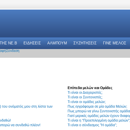
 THΣ NE.B
ΕΙΔΗΣΕΙΣ
ΑΛΜΠΟΥΜ
ΣΥΖΗΤΗΣΕΙΣ
ΓΙΝΕ ΜΕΛΟΣ
αφή
Σύνδεση
Επίπεδα μελών και Ομάδες
Τι είναι οι Διαχειριστές;
Τι είναι οι Συντονιστές;
Τι είναι οι ομάδες μελών;
 του ονόματός μου στη λίστα των
Πως εγγράφομαι σε μία ομάδα Μελών;
Πως μπορώ να γίνω Συντονιστής ομάδα
Γιατί μερικές ομάδες μελών έχουν διαφο
υνδεθώ!
Τι είναι η “Προεπιλεγμένη ομάδα μελών”
 μπορώ να συνδεθώ πλέον!
Τι είναι ο σύνδεσμος "Η ομάδα”;