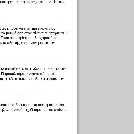
ισσότερες πληροφορίες απευθυνθείτε στις
ές μπορεί να είναι μία εικόνα που
 ή το βαθμό σας στον πίνακα συζητήσεων. Η
Είναι στην κρίση του διαχειριστή να
τε τα άβαταρ, επικοινωνήστε με τον
ωριστικό ειδικών μελών, π.χ. Συντονιστές
τος. Παρακαλούμε μην κάνετε άσκοπες
ής ή ο Διαχειριστής απλά θα μειώσει τον
ικού ταχυδρομείου του συστήματος, και
τος ηλεκτρονικού ταχυδρομείου από ανώνυμα