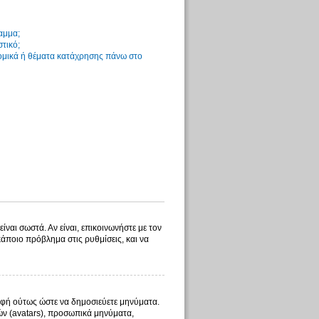
αμμα;
στικό;
νομικά ή θέματα κατάχρησης πάνω στο
ίναι σωστά. Αν είναι, επικοινωνήστε με τον
 κάποιο πρόβλημα στις ρυθμίσεις, και να
γραφή ούτως ώστε να δημοσιεύετε μηνύματα.
λών (avatars), προσωπικά μηνύματα,