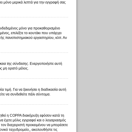
ι μόνο μερικά λεπτά για την εγγραφή σας
υνδεδεμένος μόνο για προκαθορισμένο
ένος, επιλέξτε το κουτάκι που υπάρχει
στής πανεπιστημιακού εργαστηρίου, κλπ. Αν
κεια της σύνδεσης
. Ενεργοποιήστε αυτή
ως μη ορατό μέλος.
τιμή. Για να ξεκινήσει η διαδικασία αυτή
είτε να συνδεθείτε πάλι σύντομα.
οιηθεί η COPPA διακήρυξη εφόσον κατά τη
να έχετε μόλις εγγραφεί και ο λογαριασμός
ό τον διαχειριστή προκειμένου να μπορέσετε
ονικό ταχυδρομείο,, ακολουθήστε τις