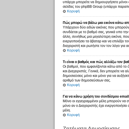
υπάρχει μπορείτε να δημιουργήσετε μόνοι 
σελίδες του phpBB Group (υπάρχει παραπο
Κορυφή
Πώς μπορώ να βάλω μια εικόνα κάτω από
Υπάρχουν δύο ειδών εικόνες που μπορούν ν
συνδέεται με το βαθμό σας, γενικά υπο τη
άλλη, συνήθως μια μεγαλύτερη εικόνα, που 
ενεργοποιήσει τα άβαταρ και να επιλέξει τ
διαχειριστή και ρωτήστε τον τον λόγο για α
Κορυφή
Τι είναι ο βαθμός και πώς αλλάζω τον βα
Οι βαθμοί, που εμφανίζονται κάτω από το 
και Διαχειριστές. Γενικά, δεν μπορείτε να 
δημοσιεύσεις μόνο και μόνο για να αυξήσετ
αριθμό των δημοσιεύσεων σας.
Κορυφή
Για να κάνω χρήση του συνδέσμου email 
Μόνο οι εγγεγραμμένοι μέλη μπορούν να σ
μόνο αν ο Διαχειριστής έχει ενεργοποιήσε
μέλη.
Κορυφή
Ζητήματα Δημοσίευσης