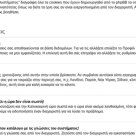
συστήματος” διαγράφει όλα τα cookies που έχουν δημιουργηθεί από το phpBB τα οπ
νατότητες όπως να δείτε τα ίχνη σας αν είναι ενεργοποιημένη από τον διαχειριστή.
ς βοηθήσει.
ις
;
ίσεις σας αποθηκεύονται σε βάση δεδομένων. Για να τις αλλάξετε επιλέξτε το Προφί
οιες να μην εμφανίζεται). Η επιλογή αυτή θα σας επιτρέψει να αλλάξετε τις ρυθμίσει
ς χρονοζώνης από αυτήν στην οποία βρίσκεστε. Αν συμβαίνει αυτό(και είστε εγγεγρα
ας για να ταιριάζει στην περιοχή σας, π.χ. Λονδίνο, Παρίσι, Νέα Υόρκη, Σίδνεϋ, κλπ
νος, αυτή είναι μια καλή ευκαιρία να το κάνετε.
ι η ώρα δεν είναι σωστή!
 χρονοζώνη και την Καλοκαιρινή ώρα σωστά και η ώρα είναι ακόμα λανθασμένη, τότε 
με να ειδοποιήσετε έναν διαχειριστή για να λύσει το πρόβλημα.
ον κατάλογο με τις γλώσσες του συστήματος!
εί η γλώσσα σας από τον διαχειριστή. Ζητείστε από τον διαχειριστή να εγκαταστήσει