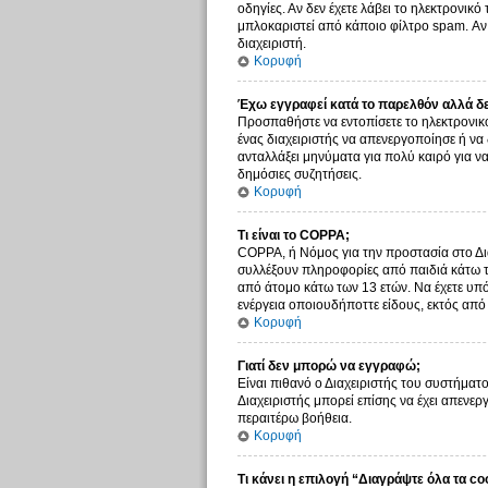
οδηγίες. Αν δεν έχετε λάβει το ηλεκτρονικ
μπλοκαριστεί από κάποιο φίλτρο spam. Αν 
διαχειριστή.
Κορυφή
Έχω εγγραφεί κατά το παρελθόν αλλά δ
Προσπαθήστε να εντοπίσετε το ηλεκτρονικό
ένας διαχειριστής να απενεργοποίησε ή ν
ανταλλάξει μηνύματα για πολύ καιρό για ν
δημόσιες συζητήσεις.
Κορυφή
Τι είναι το COPPA;
COPPA, ή Νόμος για την προστασία στο Δια
συλλέξουν πληροφορίες από παιδιά κάτω τ
από άτομο κάτω των 13 ετών. Να έχετε υπό
ενέργεια οποιουδήποττε είδους, εκτός απ
Κορυφή
Γιατί δεν μπορώ να εγγραφώ;
Είναι πιθανό ο Διαχειριστής του συστήματο
Διαχειριστής μπορεί επίσης να έχει απενερ
περαιτέρω βοήθεια.
Κορυφή
Τι κάνει η επιλογή “Διαγράψτε όλα τα co