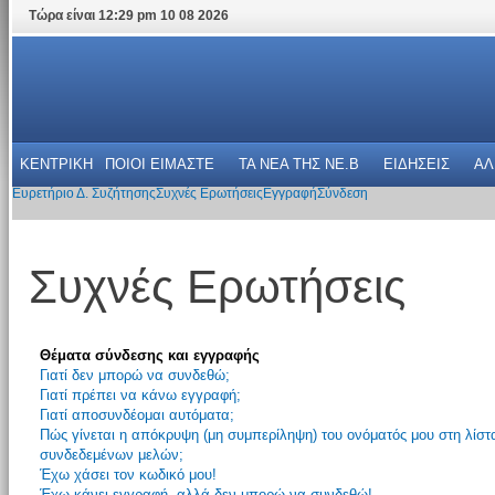
Τώρα είναι 12:29 pm 10 08 2026
ΚΕΝΤΡΙΚΗ
ΠΟΙΟΙ ΕΙΜΑΣΤΕ
ΤΑ ΝΕΑ THΣ NE.B
ΕΙΔΗΣΕΙΣ
ΑΛ
Ευρετήριο Δ. Συζήτησης
Συχνές Ερωτήσεις
Εγγραφή
Σύνδεση
Συχνές Ερωτήσεις
Θέματα σύνδεσης και εγγραφής
Γιατί δεν μπορώ να συνδεθώ;
Γιατί πρέπει να κάνω εγγραφή;
Γιατί αποσυνδέομαι αυτόματα;
Πώς γίνεται η απόκρυψη (μη συμπερίληψη) του ονόματός μου στη λίστ
συνδεδεμένων μελών;
Έχω χάσει τον κωδικό μου!
Έχω κάνει εγγραφή, αλλά δεν μπορώ να συνδεθώ!