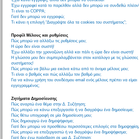
Έχω εγγραφεί κατά το παρελθόν αλλά δεν μπορώ να συνδεθώ πλέον
Τι είναι το COPPA;
Γιατί δεν μπορώ να εγγραφώ;
Τι κάνει η επιλογή “Διαγράψτε όλα τα cookies του συστήματος”;
Προφίλ Μέλους και ρυθμίσεις
Πώς μπορώ να αλλάξω τις ρυθμίσεις μου;
Η ώρα δεν είναι σωστή!
Έχω αλλάξει την χρονοζώνη αλλά και πάλι η ώρα δεν είναι σωστή!
Η γλώσσα μου δεν συμπεριλαμβάνεται στον κατάλογο με τις γλώσσες
συστήματος!
Πώς μπορώ να βάλω μια εικόνα κάτω από το όνομα μέλους μου;
Τι είναι ο βαθμός και πώς αλλάζω τον βαθμό μου;
Για να κάνω χρήση του συνδέσμου email ενός μέλους πρέπει να είμαι
εγγεγραμμένος;
Ζητήματα Δημοσίευσης
Πώς αναρτώ ένα θέμα στην Δ. Συζήτηση;
Πώς μπορώ να κάνω επεξεργασία ή να διαγράψω ένα δημοσίευμα;
Πώς θέτω υπογραφή σε μία δημοσίευση μου;
Πώς δημιουργώ ένα δημοψήφισμα;
Γιατί δεν μπορώ να προσθέσω περισσότερες επιλογές στα δημοψηφίσ
Πώς μπορώ να επεξεργαστώ ή να διαγράψω ένα δημοψήφισμα;
Γιατί δεν έχω πρόσβαση σε μια Δ. Συζήτηση;