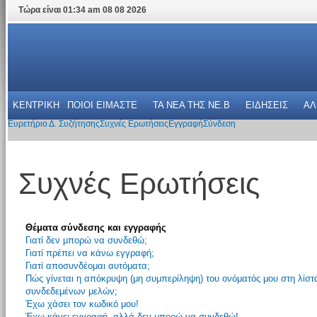
Τώρα είναι 01:34 am 08 08 2026
ΚΕΝΤΡΙΚΗ
ΠΟΙΟΙ ΕΙΜΑΣΤΕ
ΤΑ ΝΕΑ THΣ NE.B
ΕΙΔΗΣΕΙΣ
ΑΛ
Ευρετήριο Δ. Συζήτησης
Συχνές Ερωτήσεις
Εγγραφή
Σύνδεση
Συχνές Ερωτήσεις
Θέματα σύνδεσης και εγγραφής
Γιατί δεν μπορώ να συνδεθώ;
Γιατί πρέπει να κάνω εγγραφή;
Γιατί αποσυνδέομαι αυτόματα;
Πώς γίνεται η απόκρυψη (μη συμπερίληψη) του ονόματός μου στη λίστ
συνδεδεμένων μελών;
Έχω χάσει τον κωδικό μου!
Έχω κάνει εγγραφή, αλλά δεν μπορώ να συνδεθώ!