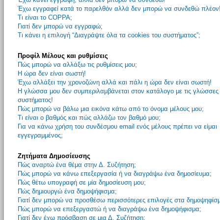
Έχω εγγραφεί κατά το παρελθόν αλλά δεν μπορώ να συνδεθώ πλέον
Τι είναι το COPPA;
Γιατί δεν μπορώ να εγγραφώ;
Τι κάνει η επιλογή “Διαγράψτε όλα τα cookies του συστήματος”;
Προφίλ Μέλους και ρυθμίσεις
Πώς μπορώ να αλλάξω τις ρυθμίσεις μου;
Η ώρα δεν είναι σωστή!
Έχω αλλάξει την χρονοζώνη αλλά και πάλι η ώρα δεν είναι σωστή!
Η γλώσσα μου δεν συμπεριλαμβάνεται στον κατάλογο με τις γλώσσες
συστήματος!
Πώς μπορώ να βάλω μια εικόνα κάτω από το όνομα μέλους μου;
Τι είναι ο βαθμός και πώς αλλάζω τον βαθμό μου;
Για να κάνω χρήση του συνδέσμου email ενός μέλους πρέπει να είμαι
εγγεγραμμένος;
Ζητήματα Δημοσίευσης
Πώς αναρτώ ένα θέμα στην Δ. Συζήτηση;
Πώς μπορώ να κάνω επεξεργασία ή να διαγράψω ένα δημοσίευμα;
Πώς θέτω υπογραφή σε μία δημοσίευση μου;
Πώς δημιουργώ ένα δημοψήφισμα;
Γιατί δεν μπορώ να προσθέσω περισσότερες επιλογές στα δημοψηφίσ
Πώς μπορώ να επεξεργαστώ ή να διαγράψω ένα δημοψήφισμα;
Γιατί δεν έχω πρόσβαση σε μια Δ. Συζήτηση;