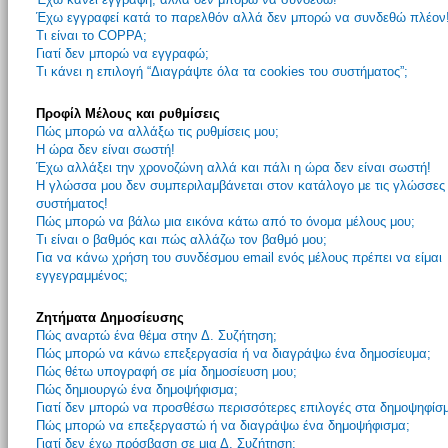
Έχω εγγραφεί κατά το παρελθόν αλλά δεν μπορώ να συνδεθώ πλέον
Τι είναι το COPPA;
Γιατί δεν μπορώ να εγγραφώ;
Τι κάνει η επιλογή “Διαγράψτε όλα τα cookies του συστήματος”;
Προφίλ Μέλους και ρυθμίσεις
Πώς μπορώ να αλλάξω τις ρυθμίσεις μου;
Η ώρα δεν είναι σωστή!
Έχω αλλάξει την χρονοζώνη αλλά και πάλι η ώρα δεν είναι σωστή!
Η γλώσσα μου δεν συμπεριλαμβάνεται στον κατάλογο με τις γλώσσες
συστήματος!
Πώς μπορώ να βάλω μια εικόνα κάτω από το όνομα μέλους μου;
Τι είναι ο βαθμός και πώς αλλάζω τον βαθμό μου;
Για να κάνω χρήση του συνδέσμου email ενός μέλους πρέπει να είμαι
εγγεγραμμένος;
Ζητήματα Δημοσίευσης
Πώς αναρτώ ένα θέμα στην Δ. Συζήτηση;
Πώς μπορώ να κάνω επεξεργασία ή να διαγράψω ένα δημοσίευμα;
Πώς θέτω υπογραφή σε μία δημοσίευση μου;
Πώς δημιουργώ ένα δημοψήφισμα;
Γιατί δεν μπορώ να προσθέσω περισσότερες επιλογές στα δημοψηφίσ
Πώς μπορώ να επεξεργαστώ ή να διαγράψω ένα δημοψήφισμα;
Γιατί δεν έχω πρόσβαση σε μια Δ. Συζήτηση;