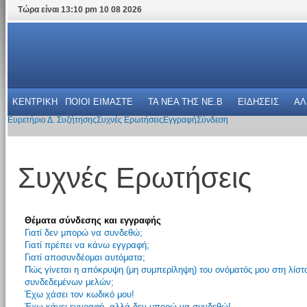
Τώρα είναι 13:10 pm 10 08 2026
ΚΕΝΤΡΙΚΗ
ΠΟΙΟΙ ΕΙΜΑΣΤΕ
ΤΑ ΝΕΑ THΣ NE.B
ΕΙΔΗΣΕΙΣ
ΑΛ
Ευρετήριο Δ. Συζήτησης
Συχνές Ερωτήσεις
Εγγραφή
Σύνδεση
Συχνές Ερωτήσεις
Θέματα σύνδεσης και εγγραφής
Γιατί δεν μπορώ να συνδεθώ;
Γιατί πρέπει να κάνω εγγραφή;
Γιατί αποσυνδέομαι αυτόματα;
Πώς γίνεται η απόκρυψη (μη συμπερίληψη) του ονόματός μου στη λίστ
συνδεδεμένων μελών;
Έχω χάσει τον κωδικό μου!
Έχω κάνει εγγραφή, αλλά δεν μπορώ να συνδεθώ!