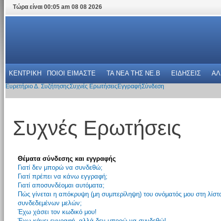
Τώρα είναι 00:05 am 08 08 2026
ΚΕΝΤΡΙΚΗ
ΠΟΙΟΙ ΕΙΜΑΣΤΕ
ΤΑ ΝΕΑ THΣ NE.B
ΕΙΔΗΣΕΙΣ
ΑΛ
Ευρετήριο Δ. Συζήτησης
Συχνές Ερωτήσεις
Εγγραφή
Σύνδεση
Συχνές Ερωτήσεις
Θέματα σύνδεσης και εγγραφής
Γιατί δεν μπορώ να συνδεθώ;
Γιατί πρέπει να κάνω εγγραφή;
Γιατί αποσυνδέομαι αυτόματα;
Πώς γίνεται η απόκρυψη (μη συμπερίληψη) του ονόματός μου στη λίστ
συνδεδεμένων μελών;
Έχω χάσει τον κωδικό μου!
Έχω κάνει εγγραφή, αλλά δεν μπορώ να συνδεθώ!