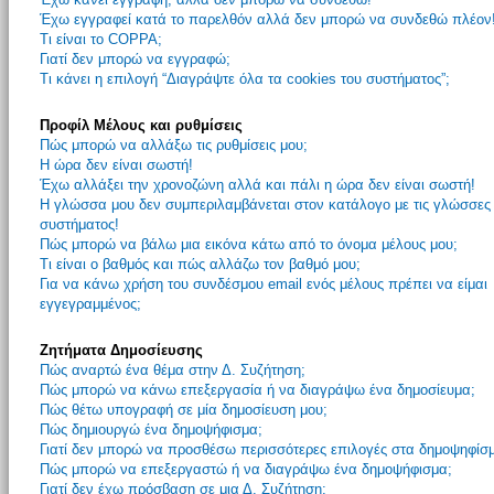
Έχω εγγραφεί κατά το παρελθόν αλλά δεν μπορώ να συνδεθώ πλέον
Τι είναι το COPPA;
Γιατί δεν μπορώ να εγγραφώ;
Τι κάνει η επιλογή “Διαγράψτε όλα τα cookies του συστήματος”;
Προφίλ Μέλους και ρυθμίσεις
Πώς μπορώ να αλλάξω τις ρυθμίσεις μου;
Η ώρα δεν είναι σωστή!
Έχω αλλάξει την χρονοζώνη αλλά και πάλι η ώρα δεν είναι σωστή!
Η γλώσσα μου δεν συμπεριλαμβάνεται στον κατάλογο με τις γλώσσες
συστήματος!
Πώς μπορώ να βάλω μια εικόνα κάτω από το όνομα μέλους μου;
Τι είναι ο βαθμός και πώς αλλάζω τον βαθμό μου;
Για να κάνω χρήση του συνδέσμου email ενός μέλους πρέπει να είμαι
εγγεγραμμένος;
Ζητήματα Δημοσίευσης
Πώς αναρτώ ένα θέμα στην Δ. Συζήτηση;
Πώς μπορώ να κάνω επεξεργασία ή να διαγράψω ένα δημοσίευμα;
Πώς θέτω υπογραφή σε μία δημοσίευση μου;
Πώς δημιουργώ ένα δημοψήφισμα;
Γιατί δεν μπορώ να προσθέσω περισσότερες επιλογές στα δημοψηφίσ
Πώς μπορώ να επεξεργαστώ ή να διαγράψω ένα δημοψήφισμα;
Γιατί δεν έχω πρόσβαση σε μια Δ. Συζήτηση;