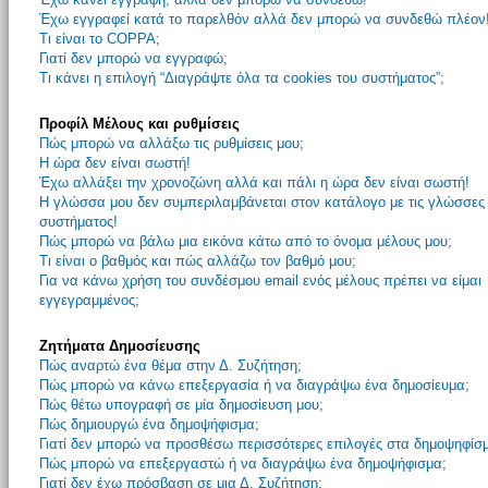
Έχω εγγραφεί κατά το παρελθόν αλλά δεν μπορώ να συνδεθώ πλέον
Τι είναι το COPPA;
Γιατί δεν μπορώ να εγγραφώ;
Τι κάνει η επιλογή “Διαγράψτε όλα τα cookies του συστήματος”;
Προφίλ Μέλους και ρυθμίσεις
Πώς μπορώ να αλλάξω τις ρυθμίσεις μου;
Η ώρα δεν είναι σωστή!
Έχω αλλάξει την χρονοζώνη αλλά και πάλι η ώρα δεν είναι σωστή!
Η γλώσσα μου δεν συμπεριλαμβάνεται στον κατάλογο με τις γλώσσες
συστήματος!
Πώς μπορώ να βάλω μια εικόνα κάτω από το όνομα μέλους μου;
Τι είναι ο βαθμός και πώς αλλάζω τον βαθμό μου;
Για να κάνω χρήση του συνδέσμου email ενός μέλους πρέπει να είμαι
εγγεγραμμένος;
Ζητήματα Δημοσίευσης
Πώς αναρτώ ένα θέμα στην Δ. Συζήτηση;
Πώς μπορώ να κάνω επεξεργασία ή να διαγράψω ένα δημοσίευμα;
Πώς θέτω υπογραφή σε μία δημοσίευση μου;
Πώς δημιουργώ ένα δημοψήφισμα;
Γιατί δεν μπορώ να προσθέσω περισσότερες επιλογές στα δημοψηφίσ
Πώς μπορώ να επεξεργαστώ ή να διαγράψω ένα δημοψήφισμα;
Γιατί δεν έχω πρόσβαση σε μια Δ. Συζήτηση;