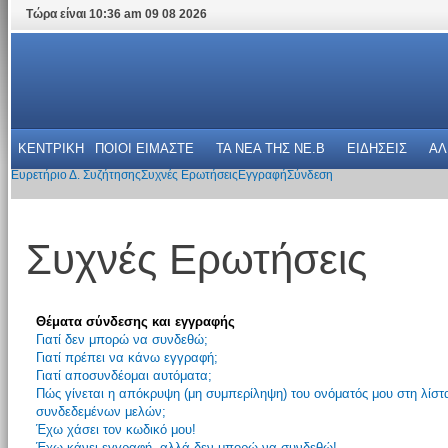
Τώρα είναι 10:36 am 09 08 2026
ΚΕΝΤΡΙΚΗ
ΠΟΙΟΙ ΕΙΜΑΣΤΕ
ΤΑ ΝΕΑ THΣ NE.B
ΕΙΔΗΣΕΙΣ
ΑΛ
Ευρετήριο Δ. Συζήτησης
Συχνές Ερωτήσεις
Εγγραφή
Σύνδεση
Συχνές Ερωτήσεις
Θέματα σύνδεσης και εγγραφής
Γιατί δεν μπορώ να συνδεθώ;
Γιατί πρέπει να κάνω εγγραφή;
Γιατί αποσυνδέομαι αυτόματα;
Πώς γίνεται η απόκρυψη (μη συμπερίληψη) του ονόματός μου στη λίστ
συνδεδεμένων μελών;
Έχω χάσει τον κωδικό μου!
Έχω κάνει εγγραφή, αλλά δεν μπορώ να συνδεθώ!