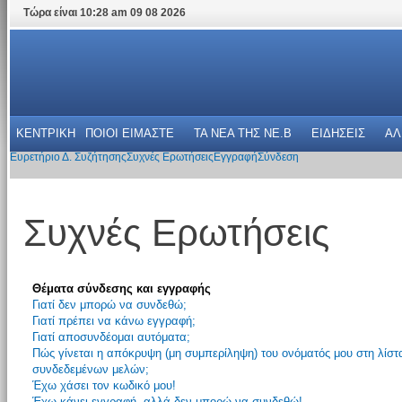
Τώρα είναι 10:28 am 09 08 2026
ΚΕΝΤΡΙΚΗ
ΠΟΙΟΙ ΕΙΜΑΣΤΕ
ΤΑ ΝΕΑ THΣ NE.B
ΕΙΔΗΣΕΙΣ
ΑΛ
Ευρετήριο Δ. Συζήτησης
Συχνές Ερωτήσεις
Εγγραφή
Σύνδεση
Συχνές Ερωτήσεις
Θέματα σύνδεσης και εγγραφής
Γιατί δεν μπορώ να συνδεθώ;
Γιατί πρέπει να κάνω εγγραφή;
Γιατί αποσυνδέομαι αυτόματα;
Πώς γίνεται η απόκρυψη (μη συμπερίληψη) του ονόματός μου στη λίστ
συνδεδεμένων μελών;
Έχω χάσει τον κωδικό μου!
Έχω κάνει εγγραφή, αλλά δεν μπορώ να συνδεθώ!