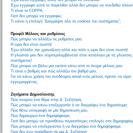
Έχω εγγραφεί κατά το παρελθόν αλλά δεν μπορώ να συνδεθώ πλέον
Τι είναι το COPPA;
Γιατί δεν μπορώ να εγγραφώ;
Τι κάνει η επιλογή “Διαγράψτε όλα τα cookies του συστήματος”;
Προφίλ Μέλους και ρυθμίσεις
Πώς μπορώ να αλλάξω τις ρυθμίσεις μου;
Η ώρα δεν είναι σωστή!
Έχω αλλάξει την χρονοζώνη αλλά και πάλι η ώρα δεν είναι σωστή!
Η γλώσσα μου δεν συμπεριλαμβάνεται στον κατάλογο με τις γλώσσες
συστήματος!
Πώς μπορώ να βάλω μια εικόνα κάτω από το όνομα μέλους μου;
Τι είναι ο βαθμός και πώς αλλάζω τον βαθμό μου;
Για να κάνω χρήση του συνδέσμου email ενός μέλους πρέπει να είμαι
εγγεγραμμένος;
Ζητήματα Δημοσίευσης
Πώς αναρτώ ένα θέμα στην Δ. Συζήτηση;
Πώς μπορώ να κάνω επεξεργασία ή να διαγράψω ένα δημοσίευμα;
Πώς θέτω υπογραφή σε μία δημοσίευση μου;
Πώς δημιουργώ ένα δημοψήφισμα;
Γιατί δεν μπορώ να προσθέσω περισσότερες επιλογές στα δημοψηφίσ
Πώς μπορώ να επεξεργαστώ ή να διαγράψω ένα δημοψήφισμα;
Γιατί δεν έχω πρόσβαση σε μια Δ. Συζήτηση;