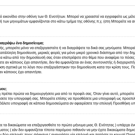
ό εικονίδιο στην οθόνη των Θ. Ενοτήτων. Μπορεί να χρειαστεί να εγγραφείτε ως μέλο
λή των μηνυμάτων εμφανίζονται στο κάτω τμήμα της οθόνης π.χ. (στη Μπορείτε να α
ιαγράψω ένα δημοσίευμα;
στής, μπορείτε μόνο να επεξεργαστείτε ή να διαγράψετε τα δικά σας μηνύματα. Μπορε
κατάλληλη δημοσίευση, μερικές φορές για μόνο μικρό χρονικό διάστημα από την δημ
μα κάτω από την δημοσίευσή σας όταν επιστρέψετε στο θέμα που αναφέρει το πόσες
τε αν κάποιος έχει απαντήσει, δεν θα εμφανίζεται αν ένας συντονιστής ή διαχειρισ
η σχετικά με το λόγο που επεξεργάστηκαν την δημοσίευση κατα την κρίση τους. Π
ν κάποιος έχει απαντήσει.
μου;
 πρέπει πρώτα να δημιουργήσετε μια από το προφίλ σας. Όταν γίνει αυτό, μπορείτε 
σετε την υπογραφή σας. Μπορείτε επίσης να προσθέσετε μια υπογραφή ως προεπιλο
ην βάλετε υπογραφή σε κάποια δημοσιεύματα αν αφαιρέσετε την επιλογή Προσθήκη 
τε τα δικαιώματα να επεξεργασθείτε το πρώτο μήνυμα μιας Θ. Ενότητας ) υπάρχει 
τος ( εάν δεν εμφανίζεται τίποτα παρόμοιο πιθανόν να μην έχετε δικαιώματα δημι
 δύο επιλογές προς ψήφισμα ( αναγράψτε μία επιλογή και πατήστε το κουμπί Προ