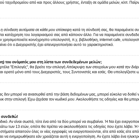
ύ ταχυδρομείου από και προς άλλους χρήστες, ένταξη σε ομάδα μελών, κλπ. Παίρνε
ι η σύνδεση αυτόματα σε κάθε μου επίσκεψη
κατά τη σύνδεσή σας, θα παραμένετε σ
ει κατάχρηση του λογαριασμού σας από κάποιον άλλο. Για να παραμείνετε συνδεδεμ
 χρησιμοποιείτε κοινόχρηστο υπολογιστή, π.χ. βιβλιοθήκη, internet cafe, υπολογι
αίνει ότι ο Διαχειριστής έχει απενεργοποιήσει αυτό το χαρακτηριστικό.
η) του ονόματός μου στη λίστα των συνδεδεμένων μελών;
ρτέλα "Επιλογές", θα βρείτε την επιλογή
Απόκρυψη των στοιχείων μου κατά την διάρ
αι ορατό μόνο από τους Διαχειριστές, τους Συντονιστές και εσάς. Θα υπολογίζεστε 
 δεν μπορεί να ανασυρθεί από την βάση δεδομένων μας, μπορεί εύκολα να δοθεί νέα 
λικ στην επιλογή
Έχω ξεχάσει τον κωδικό μου
. Ακολουθήστε τις οδηγίες και θα μπορ
 συνδεθώ!
δικό. Αν είναι σωστά, τότε ένα από τα δύο μπορεί να συμβαίνει. Ή Να έχει ενεργοπ
 κάτω των 13 ετών, οπότε θα πρέπει να ακολουθήσετε τις οδηγίες που έχετε λάβει. Ή 
στήματα απαιτούν όλες οι νέες εγγραφές να ενεργοποιούνται, είτε από εσάς είτε απ
ει να ενημερωθήκατε εάν χρειάζεται αυτή η ενεργοποίηση. Αν έχετε λάβει ένα ηλεκτρ