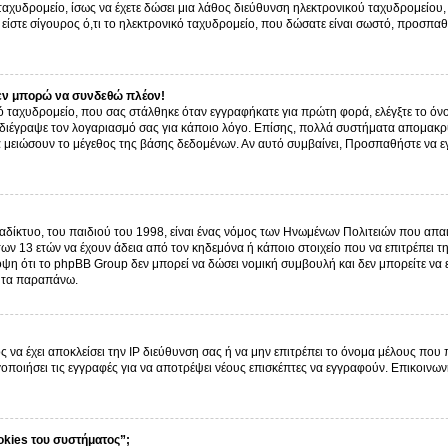
ό ταχυδρομείο, ίσως να έχετε δώσει μια λάθος διεύθυνση ηλεκτρονικού ταχυδρομείου, 
είστε σίγουρος ό,τι το ηλεκτρονικό ταχυδρομείο, που δώσατε είναι σωστό, προσπαθ
εν μπορώ να συνδεθώ πλέον!
 ταχυδρομείο, που σας στάλθηκε όταν εγγραφήκατε για πρώτη φορά, ελέγξτε το όνο
α διέγραψε τον λογαριασμό σας για κάποιο λόγο. Επίσης, πολλά συστήματα απομακρ
α μειώσουν το μέγεθος της βάσης δεδομένων. Αν αυτό συμβαίνει, Προσπαθήστε να εγγ
δίκτυο, του παιδιού του 1998, είναι ένας νόμος των Ηνωμένων Πολιτειών που απαι
ων 13 ετών να έχουν άδεια από τον κηδεμόνα ή κάποιο στοιχείο που να επιτρέπε
ψη ότι το phpBB Group δεν μπορεί να δώσει νομική συμβουλή και δεν μπορείτε να
ό τα παραπάνω.
ς να έχει αποκλείσει την IP διεύθυνση σας ή να μην επιτρέπει το όνομα μέλους που
γοποιήσει τις εγγραφές για να αποτρέψει νέους επισκέπτες να εγγραφούν. Επικοινων
okies του συστήματος”;