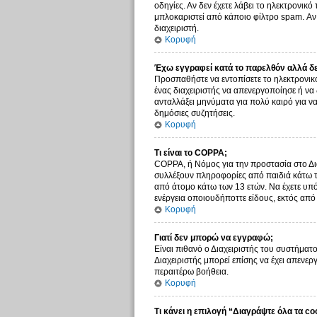
οδηγίες. Αν δεν έχετε λάβει το ηλεκτρονικ
μπλοκαριστεί από κάποιο φίλτρο spam. Αν 
διαχειριστή.
Κορυφή
Έχω εγγραφεί κατά το παρελθόν αλλά δ
Προσπαθήστε να εντοπίσετε το ηλεκτρονικό
ένας διαχειριστής να απενεργοποίησε ή ν
ανταλλάξει μηνύματα για πολύ καιρό για ν
δημόσιες συζητήσεις.
Κορυφή
Τι είναι το COPPA;
COPPA, ή Νόμος για την προστασία στο Δια
συλλέξουν πληροφορίες από παιδιά κάτω τ
από άτομο κάτω των 13 ετών. Να έχετε υπό
ενέργεια οποιουδήποττε είδους, εκτός απ
Κορυφή
Γιατί δεν μπορώ να εγγραφώ;
Είναι πιθανό ο Διαχειριστής του συστήματο
Διαχειριστής μπορεί επίσης να έχει απενερ
περαιτέρω βοήθεια.
Κορυφή
Τι κάνει η επιλογή “Διαγράψτε όλα τα co