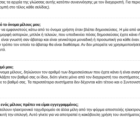
σας τα αρχεία της γλώσσας αυτής κατόπιν συνεννόησης με τον διαχειριστή. Για περ
μπή στο τέλος κάθε σελίδας).
 το όνομα μέλους μου;
α εμφανιστούς κάτω από το όνομα χρήστη όταν βλέπει δημοσιεύσεις. Η μία από αυτ
ν μορφή αστεριών, μπλόκ ή τελειών, που υποδικνύει πόσες δημοσιεύσεις έχετε κάνει
είναι γνωστή σαν άβαταρ και είναι γενικότερα μοναδική ή προσωπική για κάθε έναν. 
ον τρόπο τον οποίο τα άβαταρ θα είναι διαθέσιμα. Αν δεν μπορείτε να χρησιμοποιήσε
υτό.
θμό μου;
όνομα μέλους, δηλώνουν τον αριθμό των δημοσιεύσεων που έχετε κάνει ή είναι αναγν
αλλάξετε τον βαθμό σας οι ίδιοι, διότι γίνετε μόνο από τον διαχειριστή του συστήμα
ε το βαθμό σας. Τα περισσότερα συστήματα δεν δέχονται κάτι τέτοιο και ο Συντονιστ
ενός μέλους πρέπει να είμαι εγγεγραμμένος;
τείλουν ηλεκτρονικό ταχυδρομείο σε άλλα μέλη από την φόρμα αποστολής ηλεκτρον
ι αυτή την επιλογή. Αυτό γίνετε για να αποτραπεί η κακόβουλη χρήση του συστήμα