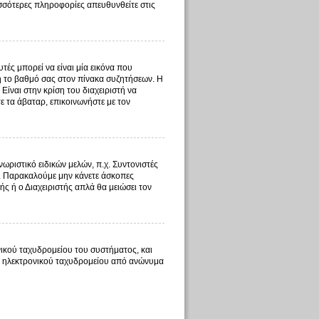
ισσότερες πληροφορίες απευθυνθείτε στις
ές μπορεί να είναι μία εικόνα που
 ή το βαθμό σας στον πίνακα συζητήσεων. Η
Είναι στην κρίση του διαχειριστή να
τε τα άβαταρ, επικοινωνήστε με τον
ωριστικό ειδικών μελών, π.χ. Συντονιστές
τος. Παρακαλούμε μην κάνετε άσκοπες
ής ή ο Διαχειριστής απλά θα μειώσει τον
ικού ταχυδρομείου του συστήματος, και
τος ηλεκτρονικού ταχυδρομείου από ανώνυμα