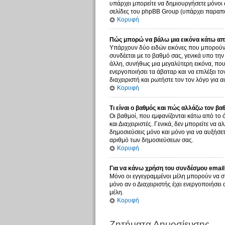
υπάρχει μπορείτε να δημιουργήσετε μόνοι 
σελίδες του phpBB Group (υπάρχει παραπο
Κορυφή
Πώς μπορώ να βάλω μια εικόνα κάτω από
Υπάρχουν δύο ειδών εικόνες που μπορούν ν
συνδέεται με το βαθμό σας, γενικά υπο τη
άλλη, συνήθως μια μεγαλύτερη εικόνα, που 
ενεργοποιήσει τα άβαταρ και να επιλέξει τ
διαχειριστή και ρωτήστε τον τον λόγο για α
Κορυφή
Τι είναι ο βαθμός και πώς αλλάζω τον βα
Οι βαθμοί, που εμφανίζονται κάτω από το 
και Διαχειριστές. Γενικά, δεν μπορείτε να 
δημοσιεύσεις μόνο και μόνο για να αυξήσετ
αριθμό των δημοσιεύσεων σας.
Κορυφή
Για να κάνω χρήση του συνδέσμου email 
Μόνο οι εγγεγραμμένοι μέλη μπορούν να σ
μόνο αν ο Διαχειριστής έχει ενεργοποιήσε
μέλη.
Κορυφή
Ζητήματα Δημοσίευσης