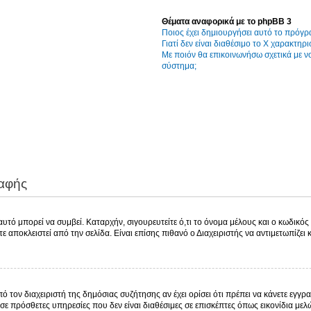
Θέματα αναφορικά με το phpBB 3
Ποιος έχει δημιουργήσει αυτό το πρόγρ
Γιατί δεν είναι διαθέσιμο το Χ χαρακτηρι
Με ποιόν θα επικοινωνήσω σχετικά με 
σύστημα;
ραφής
τό μπορεί να συμβεί. Καταρχήν, σιγουρευτείτε ό,τι το όνομα μέλους και ο κωδικός ε
χετε αποκλειστεί από την σελίδα. Είναι επίσης πιθανό ο Διαχειριστής να αντιμετωπίζει
πό τον διαχειριστή της δημόσιας συζήτησης αν έχει ορίσει ότι πρέπει να κάνετε εγ
σε πρόσθετες υπηρεσίες που δεν είναι διαθέσιμες σε επισκέπτες όπως εικονίδια με