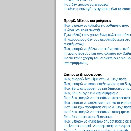
Γιατί δεν μπορώ να εγγραφώ;
Τι κάνει η επιλογή “Διαγράψτε όλα τα cook
Προφίλ Μέλους και ρυθμίσεις
Πώς μπορώ να αλλάξω τις ρυθμίσεις μου;
Η ώρα δεν είναι σωστή!
Έχω αλλάξει την χρονοζώνη αλλά και πάλι 
Η γλώσσα μου δεν συμπεριλαμβάνεται στον
συστήματος!
Πώς μπορώ να βάλω μια εικόνα κάτω από 
Τι είναι ο βαθμός και πώς αλλάζω τον βαθμ
Για να κάνω χρήση του συνδέσμου email εν
εγγεγραμμένος;
Ζητήματα Δημοσίευσης
Πώς αναρτώ ένα θέμα στην Δ. Συζήτηση;
Πώς μπορώ να κάνω επεξεργασία ή να δια
Πώς θέτω υπογραφή σε μία δημοσίευση μο
Πώς δημιουργώ ένα δημοψήφισμα;
Γιατί δεν μπορώ να προσθέσω περισσότερ
Πώς μπορώ να επεξεργαστώ ή να διαγράψ
Γιατί δεν έχω πρόσβαση σε μια Δ. Συζήτηση
Γιατί δεν μπορώ να προσθέσω συνημμένα;
Γιατί έχω πάρει προειδοποίηση;
Πώς μπορώ να αναφέρω δημοσιεύσεις σε έ
Τι είναι το κουμπί “Αποθήκευση” στην φόρ
Γιατί η δημοσίευση μου πρέπει να εγκριθεί;