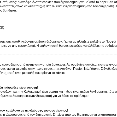
συστήματος” διαγράφει όλα τα cookies που έχουν δημιουργηθεί από το phpBB τα οπ
νατότητες όπως να δείτε τα ίχνη σας αν είναι ενεργοποιημένη από τον διαχειριστή.
ς βοηθήσει.
ις
;
ίσεις σας αποθηκεύονται σε βάση δεδομένων. Για να τις αλλάξετε επιλέξτε το Προφί
οιες να μην εμφανίζεται). Η επιλογή αυτή θα σας επιτρέψει να αλλάξετε τις ρυθμίσει
ς χρονοζώνης από αυτήν στην οποία βρίσκεστε. Αν συμβαίνει αυτό(και είστε εγγεγρα
ας για να ταιριάζει στην περιοχή σας, π.χ. Λονδίνο, Παρίσι, Νέα Υόρκη, Σίδνεϋ, κλπ
νος, αυτή είναι μια καλή ευκαιρία να το κάνετε.
ι η ώρα δεν είναι σωστή!
 χρονοζώνη και την Καλοκαιρινή ώρα σωστά και η ώρα είναι ακόμα λανθασμένη, τότε 
με να ειδοποιήσετε έναν διαχειριστή για να λύσει το πρόβλημα.
ον κατάλογο με τις γλώσσες του συστήματος!
εί η γλώσσα σας από τον διαχειριστή. Ζητείστε από τον διαχειριστή να εγκαταστήσει