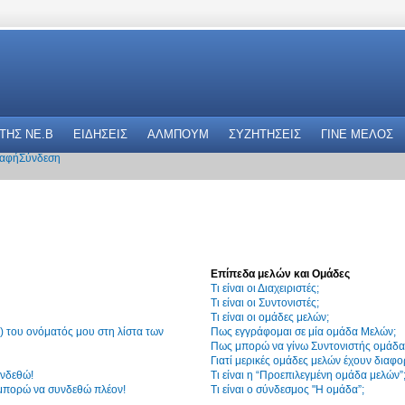
 THΣ NE.B
ΕΙΔΗΣΕΙΣ
ΑΛΜΠΟΥΜ
ΣΥΖΗΤΗΣΕΙΣ
ΓΙΝΕ ΜΕΛΟΣ
αφή
Σύνδεση
Επίπεδα μελών και Ομάδες
Τι είναι οι Διαχειριστές;
Τι είναι οι Συντονιστές;
Τι είναι οι ομάδες μελών;
 του ονόματός μου στη λίστα των
Πως εγγράφομαι σε μία ομάδα Μελών;
Πως μπορώ να γίνω Συντονιστής ομάδα
Γιατί μερικές ομάδες μελών έχουν διαφο
υνδεθώ!
Τι είναι η “Προεπιλεγμένη ομάδα μελών”
 μπορώ να συνδεθώ πλέον!
Τι είναι ο σύνδεσμος "Η ομάδα”;