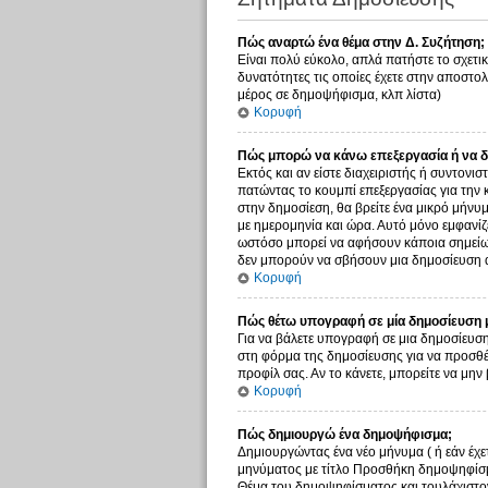
Πώς αναρτώ ένα θέμα στην Δ. Συζήτηση;
Είναι πολύ εύκολο, απλά πατήστε το σχετικ
δυνατότητες τις οποίες έχετε στην αποστο
μέρος σε δημοψήφισμα, κλπ λίστα)
Κορυφή
Πώς μπορώ να κάνω επεξεργασία ή να δ
Εκτός και αν είστε διαχειριστής ή συντονι
πατώντας το κουμπί επεξεργασίας για την 
στην δημοσίεση, θα βρείτε ένα μικρό μήνυ
με ημερομηνία και ώρα. Αυτό μόνο εμφανίζε
ωστόσο μπορεί να αφήσουν κάποια σημείωσ
δεν μπορούν να σβήσουν μια δημοσίευση α
Κορυφή
Πώς θέτω υπογραφή σε μία δημοσίευση 
Για να βάλετε υπογραφή σε μια δημοσίευση
στη φόρμα της δημοσίευσης για να προσθέ
προφίλ σας. Αν το κάνετε, μπορείτε να μ
Κορυφή
Πώς δημιουργώ ένα δημοψήφισμα;
Δημιουργώντας ένα νέο μήνυμα ( ή εάν έχε
μηνύματος με τίτλο Προσθήκη δημοψηφίσμα
Θέμα του δημοψηφίσματος και τουλάχιστον