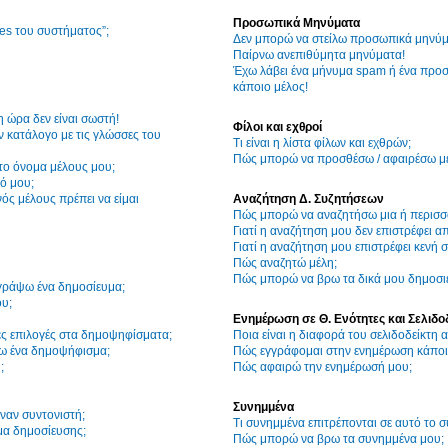
Προσωπικά Μηνύματα
ies του συστήματος”;
Δεν μπορώ να στείλω προσωπικά μηνύμ
Παίρνω ανεπιθύμητα μηνύματα!
Έχω λάβει ένα μήνυμα spam ή ένα προσ
κάποιο μέλος!
η ώρα δεν είναι σωστή!
Φίλοι και εχθροί
 κατάλογο με τις γλώσσες του
Τι είναι η λίστα φίλων και εχθρών;
Πώς μπορώ να προσθέσω / αφαιρέσω μέλ
το όνομα μέλους μου;
ό μου;
ός μέλους πρέπει να είμαι
Αναζήτηση Δ. Συζητήσεων
Πώς μπορώ να αναζητήσω μια ή περισσό
Γιατί η αναζήτηση μου δεν επιστρέφει α
Γιατί η αναζήτηση μου επιστρέφει κενή σ
Πώς αναζητώ μέλη;
Πώς μπορώ να βρω τα δικά μου δημοσιε
γράψω ένα δημοσίευμα;
υ;
Ενημέρωση σε Θ. Ενότητες και Σελιδο
ες επιλογές στα δημοψηφίσματα;
Ποια είναι η διαφορά του σελιδοδείκτη
ω ένα δημοψήφισμα;
Πώς εγγράφομαι στην ενημέρωση κάποια
;
Πώς αφαιρώ την ενημέρωσή μου;
Συνημμένα
ναν συντονιστή;
Τι συνημμένα επιτρέπονται σε αυτό το 
μα δημοσίευσης;
Πώς μπορώ να βρω τα συνημμένα μου;