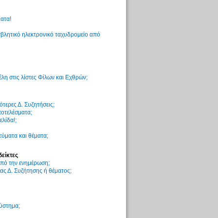
ατα!
βλητικό ηλεκτρονικό ταχυδρομείο από
η στις λίστες Φίλων και Εχθρών;
τερες Δ. Συζητήσεις;
ποτελέσματα;
ελίδα!;
ύματα και θέματα;
δείκτες
 από την ενημέρωση;
ς Δ. Συζήτησης ή θέματος;
σύστημα;