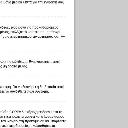
ι μόνο μερικά λεπτά για την εγγραφή σας
υνδεδεμένος μόνο για προκαθορισμένο
ένος, επιλέξτε το κουτάκι που υπάρχει
στής πανεπιστημιακού εργαστηρίου, κλπ. Αν
κεια της σύνδεσης
. Ενεργοποιήστε αυτή
ως μη ορατό μέλος.
τιμή. Για να ξεκινήσει η διαδικασία αυτή
είτε να συνδεθείτε πάλι σύντομα.
οιηθεί η COPPA διακήρυξη εφόσον κατά τη
να έχετε μόλις εγγραφεί και ο λογαριασμός
ό τον διαχειριστή προκειμένου να μπορέσετε
ονικό ταχυδρομείο,, ακολουθήστε τις