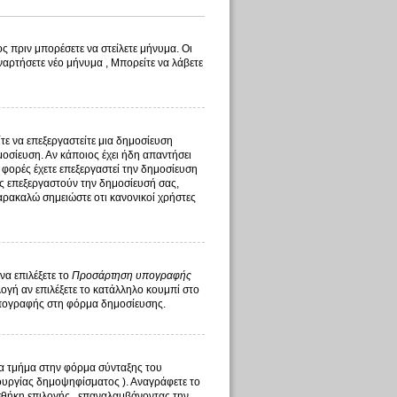
ς πριν μπορέσετε να στείλετε μήνυμα. Οι
ναρτήσετε νέο μήνυμα , Μπορείτε να λάβετε
ίτε να επεξεργαστείτε μια δημοσίευση
οσίευση. Αν κάποιος έχει ήδη απαντήσει
 φορές έχετε επεξεργαστεί την δημοσίευση
τής επεξεργαστούν την δημοσίευσή σας,
αρακαλώ σημειώστε οτι κανονικοί χρήστες
να επιλέξετε το
Προσάρτηση υπογραφής
γή αν επιλέξετε το κατάλληλο κουμπί στο
υπογραφής στη φόρμα δημοσίευσης.
ένα τμήμα στην φόρμα σύνταξης του
ουργίας δημοψηφίσματος ). Αναγράφετε το
σθήκη επιλογής , επαναλαμβάνοντας την