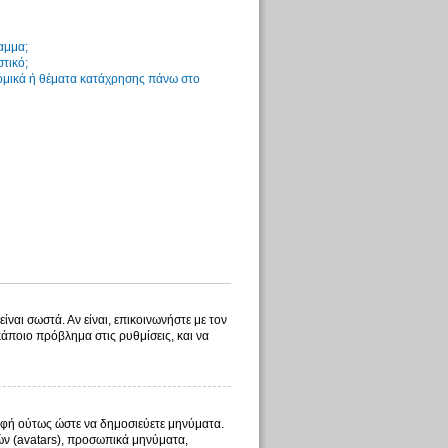
αμμα;
στικό;
νομικά ή θέματα κατάχρησης πάνω στο
ίναι σωστά. Αν είναι, επικοινωνήστε με τον
 κάποιο πρόβλημα στις ρυθμίσεις, και να
γραφή ούτως ώστε να δημοσιεύετε μηνύματα.
λών (avatars), προσωπικά μηνύματα,