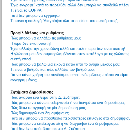
Έχω εγγραφεί κατά το παρελθόν αλλά δεν μπορώ να συνδεθώ πλέον
Τι είναι το COPPA;
Γιατί δεν μπορώ να εγγραφώ;
Τι κάνει η επιλογή “Διαγράψτε όλα τα cookies του συστήματος”;
Προφίλ Μέλους και ρυθμίσεις
Πώς μπορώ να αλλάξω τις ρυθμίσεις μου;
Η ώρα δεν είναι σωστή!
Έχω αλλάξει την χρονοζώνη αλλά και πάλι η ώρα δεν είναι σωστή!
Η γλώσσα μου δεν συμπεριλαμβάνεται στον κατάλογο με τις γλώσσες
συστήματος!
Πώς μπορώ να βάλω μια εικόνα κάτω από το όνομα μέλους μου;
Τι είναι ο βαθμός και πώς αλλάζω τον βαθμό μου;
Για να κάνω χρήση του συνδέσμου email ενός μέλους πρέπει να είμαι
εγγεγραμμένος;
Ζητήματα Δημοσίευσης
Πώς αναρτώ ένα θέμα στην Δ. Συζήτηση;
Πώς μπορώ να κάνω επεξεργασία ή να διαγράψω ένα δημοσίευμα;
Πώς θέτω υπογραφή σε μία δημοσίευση μου;
Πώς δημιουργώ ένα δημοψήφισμα;
Γιατί δεν μπορώ να προσθέσω περισσότερες επιλογές στα δημοψηφίσ
Πώς μπορώ να επεξεργαστώ ή να διαγράψω ένα δημοψήφισμα;
Γιατί δεν έχω πρόσβαση σε μια Δ. Συζήτηση;