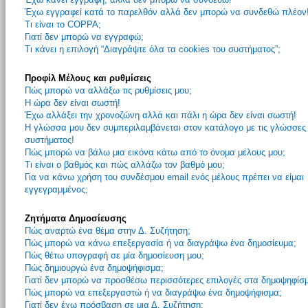
Έχω εγγραφεί κατά το παρελθόν αλλά δεν μπορώ να συνδεθώ πλέον
Τι είναι το COPPA;
Γιατί δεν μπορώ να εγγραφώ;
Τι κάνει η επιλογή “Διαγράψτε όλα τα cookies του συστήματος”;
Προφίλ Μέλους και ρυθμίσεις
Πώς μπορώ να αλλάξω τις ρυθμίσεις μου;
Η ώρα δεν είναι σωστή!
Έχω αλλάξει την χρονοζώνη αλλά και πάλι η ώρα δεν είναι σωστή!
Η γλώσσα μου δεν συμπεριλαμβάνεται στον κατάλογο με τις γλώσσες
συστήματος!
Πώς μπορώ να βάλω μια εικόνα κάτω από το όνομα μέλους μου;
Τι είναι ο βαθμός και πώς αλλάζω τον βαθμό μου;
Για να κάνω χρήση του συνδέσμου email ενός μέλους πρέπει να είμαι
εγγεγραμμένος;
Ζητήματα Δημοσίευσης
Πώς αναρτώ ένα θέμα στην Δ. Συζήτηση;
Πώς μπορώ να κάνω επεξεργασία ή να διαγράψω ένα δημοσίευμα;
Πώς θέτω υπογραφή σε μία δημοσίευση μου;
Πώς δημιουργώ ένα δημοψήφισμα;
Γιατί δεν μπορώ να προσθέσω περισσότερες επιλογές στα δημοψηφίσ
Πώς μπορώ να επεξεργαστώ ή να διαγράψω ένα δημοψήφισμα;
Γιατί δεν έχω πρόσβαση σε μια Δ. Συζήτηση;