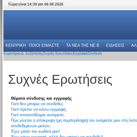
Τώρα είναι 14:39 pm 06 08 2026
ΚΕΝΤΡΙΚΗ
ΠΟΙΟΙ ΕΙΜΑΣΤΕ
ΤΑ ΝΕΑ THΣ NE.B
ΕΙΔΗΣΕΙΣ
ΑΛ
Ευρετήριο Δ. Συζήτησης
Συχνές Ερωτήσεις
Εγγραφή
Σύνδεση
Συχνές Ερωτήσεις
Θέματα σύνδεσης και εγγραφής
Γιατί δεν μπορώ να συνδεθώ;
Γιατί πρέπει να κάνω εγγραφή;
Γιατί αποσυνδέομαι αυτόματα;
Πώς γίνεται η απόκρυψη (μη συμπερίληψη) του ονόματός μου στη λίστ
συνδεδεμένων μελών;
Έχω χάσει τον κωδικό μου!
Έχω κάνει εγγραφή, αλλά δεν μπορώ να συνδεθώ!