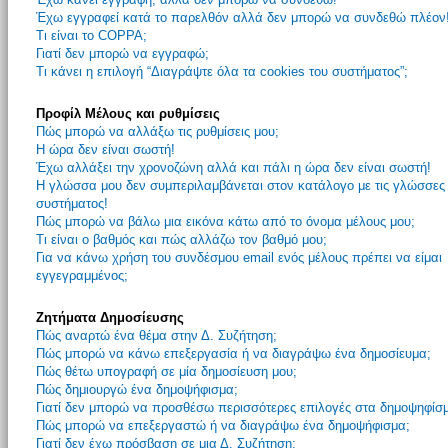
Έχω εγγραφεί κατά το παρελθόν αλλά δεν μπορώ να συνδεθώ πλέον
Τι είναι το COPPA;
Γιατί δεν μπορώ να εγγραφώ;
Τι κάνει η επιλογή “Διαγράψτε όλα τα cookies του συστήματος”;
Προφίλ Μέλους και ρυθμίσεις
Πώς μπορώ να αλλάξω τις ρυθμίσεις μου;
Η ώρα δεν είναι σωστή!
Έχω αλλάξει την χρονοζώνη αλλά και πάλι η ώρα δεν είναι σωστή!
Η γλώσσα μου δεν συμπεριλαμβάνεται στον κατάλογο με τις γλώσσες
συστήματος!
Πώς μπορώ να βάλω μια εικόνα κάτω από το όνομα μέλους μου;
Τι είναι ο βαθμός και πώς αλλάζω τον βαθμό μου;
Για να κάνω χρήση του συνδέσμου email ενός μέλους πρέπει να είμαι
εγγεγραμμένος;
Ζητήματα Δημοσίευσης
Πώς αναρτώ ένα θέμα στην Δ. Συζήτηση;
Πώς μπορώ να κάνω επεξεργασία ή να διαγράψω ένα δημοσίευμα;
Πώς θέτω υπογραφή σε μία δημοσίευση μου;
Πώς δημιουργώ ένα δημοψήφισμα;
Γιατί δεν μπορώ να προσθέσω περισσότερες επιλογές στα δημοψηφίσ
Πώς μπορώ να επεξεργαστώ ή να διαγράψω ένα δημοψήφισμα;
Γιατί δεν έχω πρόσβαση σε μια Δ. Συζήτηση;