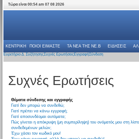
Τώρα είναι 00:54 am 07 08 2026
ΚΕΝΤΡΙΚΗ
ΠΟΙΟΙ ΕΙΜΑΣΤΕ
ΤΑ ΝΕΑ THΣ NE.B
ΕΙΔΗΣΕΙΣ
ΑΛ
Ευρετήριο Δ. Συζήτησης
Συχνές Ερωτήσεις
Εγγραφή
Σύνδεση
Συχνές Ερωτήσεις
Θέματα σύνδεσης και εγγραφής
Γιατί δεν μπορώ να συνδεθώ;
Γιατί πρέπει να κάνω εγγραφή;
Γιατί αποσυνδέομαι αυτόματα;
Πώς γίνεται η απόκρυψη (μη συμπερίληψη) του ονόματός μου στη λίστ
συνδεδεμένων μελών;
Έχω χάσει τον κωδικό μου!
Έχω κάνει εγγραφή, αλλά δεν μπορώ να συνδεθώ!