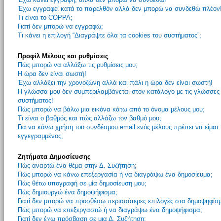
Έχω εγγραφεί κατά το παρελθόν αλλά δεν μπορώ να συνδεθώ πλέον
Τι είναι το COPPA;
Γιατί δεν μπορώ να εγγραφώ;
Τι κάνει η επιλογή “Διαγράψτε όλα τα cookies του συστήματος”;
Προφίλ Μέλους και ρυθμίσεις
Πώς μπορώ να αλλάξω τις ρυθμίσεις μου;
Η ώρα δεν είναι σωστή!
Έχω αλλάξει την χρονοζώνη αλλά και πάλι η ώρα δεν είναι σωστή!
Η γλώσσα μου δεν συμπεριλαμβάνεται στον κατάλογο με τις γλώσσες
συστήματος!
Πώς μπορώ να βάλω μια εικόνα κάτω από το όνομα μέλους μου;
Τι είναι ο βαθμός και πώς αλλάζω τον βαθμό μου;
Για να κάνω χρήση του συνδέσμου email ενός μέλους πρέπει να είμαι
εγγεγραμμένος;
Ζητήματα Δημοσίευσης
Πώς αναρτώ ένα θέμα στην Δ. Συζήτηση;
Πώς μπορώ να κάνω επεξεργασία ή να διαγράψω ένα δημοσίευμα;
Πώς θέτω υπογραφή σε μία δημοσίευση μου;
Πώς δημιουργώ ένα δημοψήφισμα;
Γιατί δεν μπορώ να προσθέσω περισσότερες επιλογές στα δημοψηφίσ
Πώς μπορώ να επεξεργαστώ ή να διαγράψω ένα δημοψήφισμα;
Γιατί δεν έχω πρόσβαση σε μια Δ. Συζήτηση;