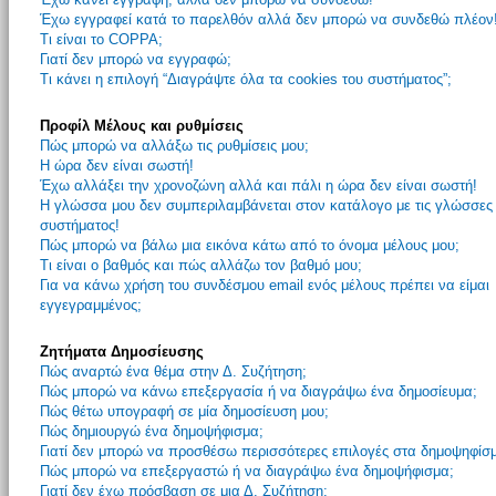
Έχω εγγραφεί κατά το παρελθόν αλλά δεν μπορώ να συνδεθώ πλέον
Τι είναι το COPPA;
Γιατί δεν μπορώ να εγγραφώ;
Τι κάνει η επιλογή “Διαγράψτε όλα τα cookies του συστήματος”;
Προφίλ Μέλους και ρυθμίσεις
Πώς μπορώ να αλλάξω τις ρυθμίσεις μου;
Η ώρα δεν είναι σωστή!
Έχω αλλάξει την χρονοζώνη αλλά και πάλι η ώρα δεν είναι σωστή!
Η γλώσσα μου δεν συμπεριλαμβάνεται στον κατάλογο με τις γλώσσες
συστήματος!
Πώς μπορώ να βάλω μια εικόνα κάτω από το όνομα μέλους μου;
Τι είναι ο βαθμός και πώς αλλάζω τον βαθμό μου;
Για να κάνω χρήση του συνδέσμου email ενός μέλους πρέπει να είμαι
εγγεγραμμένος;
Ζητήματα Δημοσίευσης
Πώς αναρτώ ένα θέμα στην Δ. Συζήτηση;
Πώς μπορώ να κάνω επεξεργασία ή να διαγράψω ένα δημοσίευμα;
Πώς θέτω υπογραφή σε μία δημοσίευση μου;
Πώς δημιουργώ ένα δημοψήφισμα;
Γιατί δεν μπορώ να προσθέσω περισσότερες επιλογές στα δημοψηφίσ
Πώς μπορώ να επεξεργαστώ ή να διαγράψω ένα δημοψήφισμα;
Γιατί δεν έχω πρόσβαση σε μια Δ. Συζήτηση;