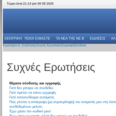
Τώρα είναι 21:14 pm 06 08 2026
ΚΕΝΤΡΙΚΗ
ΠΟΙΟΙ ΕΙΜΑΣΤΕ
ΤΑ ΝΕΑ THΣ NE.B
ΕΙΔΗΣΕΙΣ
ΑΛ
Ευρετήριο Δ. Συζήτησης
Συχνές Ερωτήσεις
Εγγραφή
Σύνδεση
Συχνές Ερωτήσεις
Θέματα σύνδεσης και εγγραφής
Γιατί δεν μπορώ να συνδεθώ;
Γιατί πρέπει να κάνω εγγραφή;
Γιατί αποσυνδέομαι αυτόματα;
Πώς γίνεται η απόκρυψη (μη συμπερίληψη) του ονόματός μου στη λίστ
συνδεδεμένων μελών;
Έχω χάσει τον κωδικό μου!
Έχω κάνει εγγραφή, αλλά δεν μπορώ να συνδεθώ!