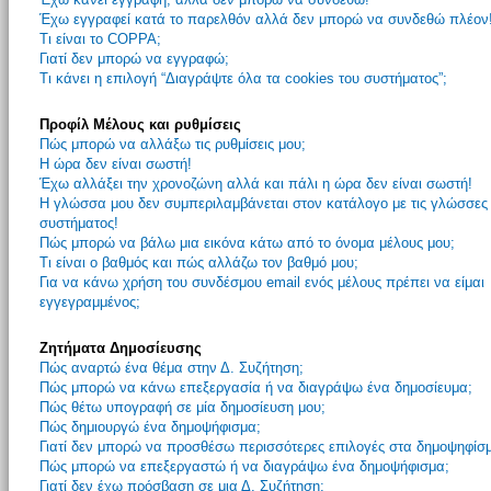
Έχω εγγραφεί κατά το παρελθόν αλλά δεν μπορώ να συνδεθώ πλέον
Τι είναι το COPPA;
Γιατί δεν μπορώ να εγγραφώ;
Τι κάνει η επιλογή “Διαγράψτε όλα τα cookies του συστήματος”;
Προφίλ Μέλους και ρυθμίσεις
Πώς μπορώ να αλλάξω τις ρυθμίσεις μου;
Η ώρα δεν είναι σωστή!
Έχω αλλάξει την χρονοζώνη αλλά και πάλι η ώρα δεν είναι σωστή!
Η γλώσσα μου δεν συμπεριλαμβάνεται στον κατάλογο με τις γλώσσες
συστήματος!
Πώς μπορώ να βάλω μια εικόνα κάτω από το όνομα μέλους μου;
Τι είναι ο βαθμός και πώς αλλάζω τον βαθμό μου;
Για να κάνω χρήση του συνδέσμου email ενός μέλους πρέπει να είμαι
εγγεγραμμένος;
Ζητήματα Δημοσίευσης
Πώς αναρτώ ένα θέμα στην Δ. Συζήτηση;
Πώς μπορώ να κάνω επεξεργασία ή να διαγράψω ένα δημοσίευμα;
Πώς θέτω υπογραφή σε μία δημοσίευση μου;
Πώς δημιουργώ ένα δημοψήφισμα;
Γιατί δεν μπορώ να προσθέσω περισσότερες επιλογές στα δημοψηφίσ
Πώς μπορώ να επεξεργαστώ ή να διαγράψω ένα δημοψήφισμα;
Γιατί δεν έχω πρόσβαση σε μια Δ. Συζήτηση;