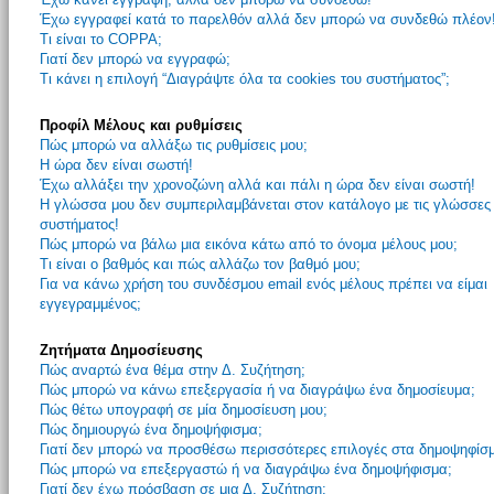
Έχω εγγραφεί κατά το παρελθόν αλλά δεν μπορώ να συνδεθώ πλέον
Τι είναι το COPPA;
Γιατί δεν μπορώ να εγγραφώ;
Τι κάνει η επιλογή “Διαγράψτε όλα τα cookies του συστήματος”;
Προφίλ Μέλους και ρυθμίσεις
Πώς μπορώ να αλλάξω τις ρυθμίσεις μου;
Η ώρα δεν είναι σωστή!
Έχω αλλάξει την χρονοζώνη αλλά και πάλι η ώρα δεν είναι σωστή!
Η γλώσσα μου δεν συμπεριλαμβάνεται στον κατάλογο με τις γλώσσες
συστήματος!
Πώς μπορώ να βάλω μια εικόνα κάτω από το όνομα μέλους μου;
Τι είναι ο βαθμός και πώς αλλάζω τον βαθμό μου;
Για να κάνω χρήση του συνδέσμου email ενός μέλους πρέπει να είμαι
εγγεγραμμένος;
Ζητήματα Δημοσίευσης
Πώς αναρτώ ένα θέμα στην Δ. Συζήτηση;
Πώς μπορώ να κάνω επεξεργασία ή να διαγράψω ένα δημοσίευμα;
Πώς θέτω υπογραφή σε μία δημοσίευση μου;
Πώς δημιουργώ ένα δημοψήφισμα;
Γιατί δεν μπορώ να προσθέσω περισσότερες επιλογές στα δημοψηφίσ
Πώς μπορώ να επεξεργαστώ ή να διαγράψω ένα δημοψήφισμα;
Γιατί δεν έχω πρόσβαση σε μια Δ. Συζήτηση;