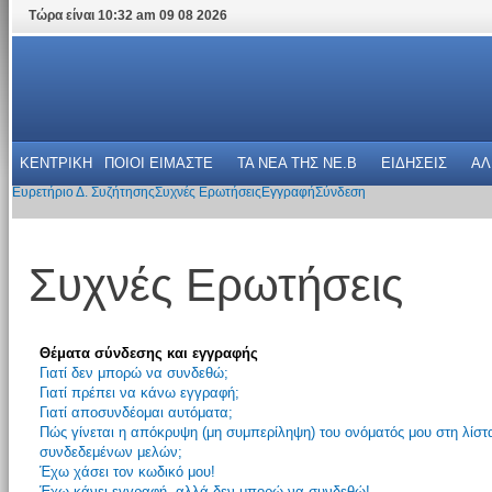
Τώρα είναι 10:32 am 09 08 2026
ΚΕΝΤΡΙΚΗ
ΠΟΙΟΙ ΕΙΜΑΣΤΕ
ΤΑ ΝΕΑ THΣ NE.B
ΕΙΔΗΣΕΙΣ
ΑΛ
Ευρετήριο Δ. Συζήτησης
Συχνές Ερωτήσεις
Εγγραφή
Σύνδεση
Συχνές Ερωτήσεις
Θέματα σύνδεσης και εγγραφής
Γιατί δεν μπορώ να συνδεθώ;
Γιατί πρέπει να κάνω εγγραφή;
Γιατί αποσυνδέομαι αυτόματα;
Πώς γίνεται η απόκρυψη (μη συμπερίληψη) του ονόματός μου στη λίστ
συνδεδεμένων μελών;
Έχω χάσει τον κωδικό μου!
Έχω κάνει εγγραφή, αλλά δεν μπορώ να συνδεθώ!