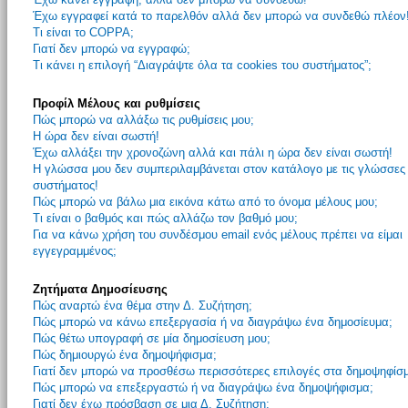
Έχω εγγραφεί κατά το παρελθόν αλλά δεν μπορώ να συνδεθώ πλέον
Τι είναι το COPPA;
Γιατί δεν μπορώ να εγγραφώ;
Τι κάνει η επιλογή “Διαγράψτε όλα τα cookies του συστήματος”;
Προφίλ Μέλους και ρυθμίσεις
Πώς μπορώ να αλλάξω τις ρυθμίσεις μου;
Η ώρα δεν είναι σωστή!
Έχω αλλάξει την χρονοζώνη αλλά και πάλι η ώρα δεν είναι σωστή!
Η γλώσσα μου δεν συμπεριλαμβάνεται στον κατάλογο με τις γλώσσες
συστήματος!
Πώς μπορώ να βάλω μια εικόνα κάτω από το όνομα μέλους μου;
Τι είναι ο βαθμός και πώς αλλάζω τον βαθμό μου;
Για να κάνω χρήση του συνδέσμου email ενός μέλους πρέπει να είμαι
εγγεγραμμένος;
Ζητήματα Δημοσίευσης
Πώς αναρτώ ένα θέμα στην Δ. Συζήτηση;
Πώς μπορώ να κάνω επεξεργασία ή να διαγράψω ένα δημοσίευμα;
Πώς θέτω υπογραφή σε μία δημοσίευση μου;
Πώς δημιουργώ ένα δημοψήφισμα;
Γιατί δεν μπορώ να προσθέσω περισσότερες επιλογές στα δημοψηφίσ
Πώς μπορώ να επεξεργαστώ ή να διαγράψω ένα δημοψήφισμα;
Γιατί δεν έχω πρόσβαση σε μια Δ. Συζήτηση;