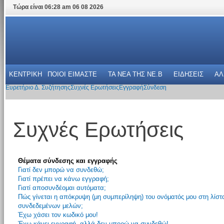
Τώρα είναι 06:28 am 06 08 2026
ΚΕΝΤΡΙΚΗ
ΠΟΙΟΙ ΕΙΜΑΣΤΕ
ΤΑ ΝΕΑ THΣ NE.B
ΕΙΔΗΣΕΙΣ
ΑΛ
Ευρετήριο Δ. Συζήτησης
Συχνές Ερωτήσεις
Εγγραφή
Σύνδεση
Συχνές Ερωτήσεις
Θέματα σύνδεσης και εγγραφής
Γιατί δεν μπορώ να συνδεθώ;
Γιατί πρέπει να κάνω εγγραφή;
Γιατί αποσυνδέομαι αυτόματα;
Πώς γίνεται η απόκρυψη (μη συμπερίληψη) του ονόματός μου στη λίστ
συνδεδεμένων μελών;
Έχω χάσει τον κωδικό μου!
Έχω κάνει εγγραφή, αλλά δεν μπορώ να συνδεθώ!