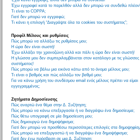
Έχω εγγραφεί κατά το παρελθόν αλλά δεν μπορώ να συνδεθώ πλέον
Τι είναι το COPPA;
Γιατί δεν μπορώ να εγγραφώ;
Τι κάνει η επιλογή “Διαγράψτε όλα τα cookies του συστήματος”;
Προφίλ Μέλους και ρυθμίσεις
Πώς μπορώ να αλλάξω τις ρυθμίσεις μου;
Η ώρα δεν είναι σωστή!
Έχω αλλάξει την χρονοζώνη αλλά και πάλι η ώρα δεν είναι σωστή!
Η γλώσσα μου δεν συμπεριλαμβάνεται στον κατάλογο με τις γλώσσες
συστήματος!
Πώς μπορώ να βάλω μια εικόνα κάτω από το όνομα μέλους μου;
Τι είναι ο βαθμός και πώς αλλάζω τον βαθμό μου;
Για να κάνω χρήση του συνδέσμου email ενός μέλους πρέπει να είμαι
εγγεγραμμένος;
Ζητήματα Δημοσίευσης
Πώς αναρτώ ένα θέμα στην Δ. Συζήτηση;
Πώς μπορώ να κάνω επεξεργασία ή να διαγράψω ένα δημοσίευμα;
Πώς θέτω υπογραφή σε μία δημοσίευση μου;
Πώς δημιουργώ ένα δημοψήφισμα;
Γιατί δεν μπορώ να προσθέσω περισσότερες επιλογές στα δημοψηφίσ
Πώς μπορώ να επεξεργαστώ ή να διαγράψω ένα δημοψήφισμα;
Γιατί δεν έχω πρόσβαση σε μια Δ. Συζήτηση;