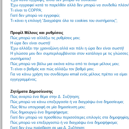
Έχω εγγραφεί κατά το παρελθόν αλλά δεν μπορώ να συνδεθώ πλέον
Τι είναι το COPPA;
Γιατί δεν μπορώ να εγγραφώ;
Τι κάνει η επιλογή “Διαγράψτε όλα τα cookies του συστήματος”;
Προφίλ Μέλους και ρυθμίσεις
Πώς μπορώ να αλλάξω τις ρυθμίσεις μου;
Η ώρα δεν είναι σωστή!
Έχω αλλάξει την χρονοζώνη αλλά και πάλι η ώρα δεν είναι σωστή!
Η γλώσσα μου δεν συμπεριλαμβάνεται στον κατάλογο με τις γλώσσες
συστήματος!
Πώς μπορώ να βάλω μια εικόνα κάτω από το όνομα μέλους μου;
Τι είναι ο βαθμός και πώς αλλάζω τον βαθμό μου;
Για να κάνω χρήση του συνδέσμου email ενός μέλους πρέπει να είμαι
εγγεγραμμένος;
Ζητήματα Δημοσίευσης
Πώς αναρτώ ένα θέμα στην Δ. Συζήτηση;
Πώς μπορώ να κάνω επεξεργασία ή να διαγράψω ένα δημοσίευμα;
Πώς θέτω υπογραφή σε μία δημοσίευση μου;
Πώς δημιουργώ ένα δημοψήφισμα;
Γιατί δεν μπορώ να προσθέσω περισσότερες επιλογές στα δημοψηφίσ
Πώς μπορώ να επεξεργαστώ ή να διαγράψω ένα δημοψήφισμα;
Γιατί δεν έχω πρόσβαση σε μια Δ. Συζήτηση;