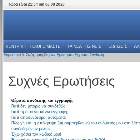
Τώρα είναι 21:34 pm 06 08 2026
ΚΕΝΤΡΙΚΗ
ΠΟΙΟΙ ΕΙΜΑΣΤΕ
ΤΑ ΝΕΑ THΣ NE.B
ΕΙΔΗΣΕΙΣ
ΑΛ
Ευρετήριο Δ. Συζήτησης
Συχνές Ερωτήσεις
Εγγραφή
Σύνδεση
Συχνές Ερωτήσεις
Θέματα σύνδεσης και εγγραφής
Γιατί δεν μπορώ να συνδεθώ;
Γιατί πρέπει να κάνω εγγραφή;
Γιατί αποσυνδέομαι αυτόματα;
Πώς γίνεται η απόκρυψη (μη συμπερίληψη) του ονόματός μου στη λίστ
συνδεδεμένων μελών;
Έχω χάσει τον κωδικό μου!
Έχω κάνει εγγραφή, αλλά δεν μπορώ να συνδεθώ!