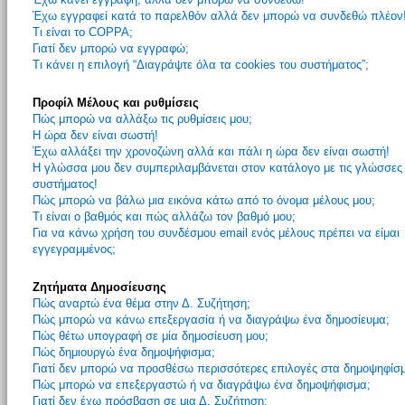
Έχω εγγραφεί κατά το παρελθόν αλλά δεν μπορώ να συνδεθώ πλέον
Τι είναι το COPPA;
Γιατί δεν μπορώ να εγγραφώ;
Τι κάνει η επιλογή “Διαγράψτε όλα τα cookies του συστήματος”;
Προφίλ Μέλους και ρυθμίσεις
Πώς μπορώ να αλλάξω τις ρυθμίσεις μου;
Η ώρα δεν είναι σωστή!
Έχω αλλάξει την χρονοζώνη αλλά και πάλι η ώρα δεν είναι σωστή!
Η γλώσσα μου δεν συμπεριλαμβάνεται στον κατάλογο με τις γλώσσες
συστήματος!
Πώς μπορώ να βάλω μια εικόνα κάτω από το όνομα μέλους μου;
Τι είναι ο βαθμός και πώς αλλάζω τον βαθμό μου;
Για να κάνω χρήση του συνδέσμου email ενός μέλους πρέπει να είμαι
εγγεγραμμένος;
Ζητήματα Δημοσίευσης
Πώς αναρτώ ένα θέμα στην Δ. Συζήτηση;
Πώς μπορώ να κάνω επεξεργασία ή να διαγράψω ένα δημοσίευμα;
Πώς θέτω υπογραφή σε μία δημοσίευση μου;
Πώς δημιουργώ ένα δημοψήφισμα;
Γιατί δεν μπορώ να προσθέσω περισσότερες επιλογές στα δημοψηφίσ
Πώς μπορώ να επεξεργαστώ ή να διαγράψω ένα δημοψήφισμα;
Γιατί δεν έχω πρόσβαση σε μια Δ. Συζήτηση;