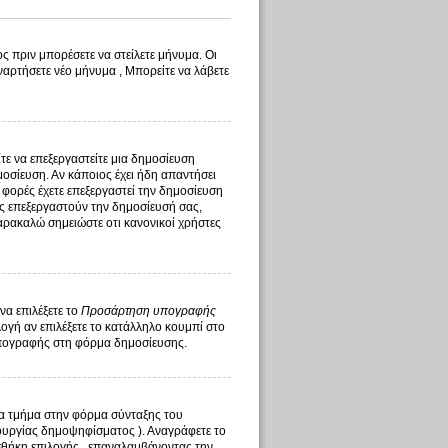
ς πριν μπορέσετε να στείλετε μήνυμα. Οι
ναρτήσετε νέο μήνυμα , Μπορείτε να λάβετε
ίτε να επεξεργαστείτε μια δημοσίευση
οσίευση. Αν κάποιος έχει ήδη απαντήσει
 φορές έχετε επεξεργαστεί την δημοσίευση
τής επεξεργαστούν την δημοσίευσή σας,
αρακαλώ σημειώστε οτι κανονικοί χρήστες
να επιλέξετε το
Προσάρτηση υπογραφής
γή αν επιλέξετε το κατάλληλο κουμπί στο
υπογραφής στη φόρμα δημοσίευσης.
ένα τμήμα στην φόρμα σύνταξης του
ουργίας δημοψηφίσματος ). Αναγράφετε το
σθήκη επιλογής , επαναλαμβάνοντας την