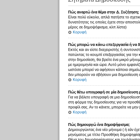
Πώς αναρτώ ένα θέμα στην Δ. Συζήτηση;
Είναι πολύ εύκολο, απλά πατήστε το σχετικ
δυνατότητες τις οποίες έχετε στην αποστο
μέρος σε δημοψήφισμα, κλπ λίστα)
Κορυφή
Πώς μπορώ να κάνω επεξεργασία ή να δ
Εκτός και αν είστε διαχειριστής ή συντονι
πατώντας το κουμπί επεξεργασίας για την 
στην δημοσίεση, θα βρείτε ένα μικρό μήνυ
με ημερομηνία και ώρα. Αυτό μόνο εμφανίζε
ωστόσο μπορεί να αφήσουν κάποια σημείωσ
δεν μπορούν να σβήσουν μια δημοσίευση α
Κορυφή
Πώς θέτω υπογραφή σε μία δημοσίευση 
Για να βάλετε υπογραφή σε μια δημοσίευση
στη φόρμα της δημοσίευσης για να προσθέ
προφίλ σας. Αν το κάνετε, μπορείτε να μ
Κορυφή
Πώς δημιουργώ ένα δημοψήφισμα;
Δημιουργώντας ένα νέο μήνυμα ( ή εάν έχε
μηνύματος με τίτλο Προσθήκη δημοψηφίσμα
Θέμα του δημοψηφίσματος και τουλάχιστον