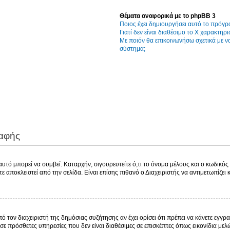
Θέματα αναφορικά με το phpBB 3
Ποιος έχει δημιουργήσει αυτό το πρόγρ
Γιατί δεν είναι διαθέσιμο το Χ χαρακτηρι
Με ποιόν θα επικοινωνήσω σχετικά με 
σύστημα;
ραφής
τό μπορεί να συμβεί. Καταρχήν, σιγουρευτείτε ό,τι το όνομα μέλους και ο κωδικός ε
χετε αποκλειστεί από την σελίδα. Είναι επίσης πιθανό ο Διαχειριστής να αντιμετωπίζει
πό τον διαχειριστή της δημόσιας συζήτησης αν έχει ορίσει ότι πρέπει να κάνετε εγ
σε πρόσθετες υπηρεσίες που δεν είναι διαθέσιμες σε επισκέπτες όπως εικονίδια με