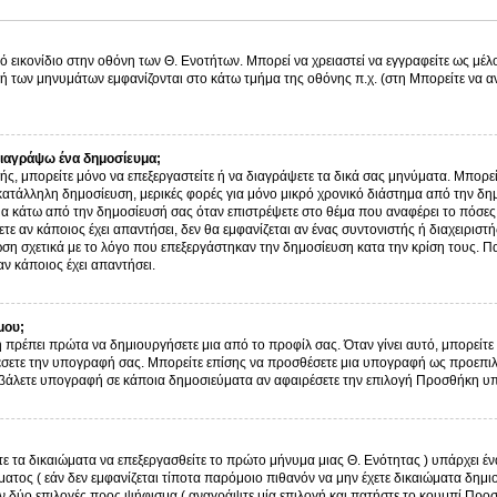
ό εικονίδιο στην οθόνη των Θ. Ενοτήτων. Μπορεί να χρειαστεί να εγγραφείτε ως μέλο
λή των μηνυμάτων εμφανίζονται στο κάτω τμήμα της οθόνης π.χ. (στη Μπορείτε να α
ιαγράψω ένα δημοσίευμα;
στής, μπορείτε μόνο να επεξεργαστείτε ή να διαγράψετε τα δικά σας μηνύματα. Μπορε
κατάλληλη δημοσίευση, μερικές φορές για μόνο μικρό χρονικό διάστημα από την δημ
μα κάτω από την δημοσίευσή σας όταν επιστρέψετε στο θέμα που αναφέρει το πόσες
τε αν κάποιος έχει απαντήσει, δεν θα εμφανίζεται αν ένας συντονιστής ή διαχειρισ
η σχετικά με το λόγο που επεξεργάστηκαν την δημοσίευση κατα την κρίση τους. Π
ν κάποιος έχει απαντήσει.
μου;
 πρέπει πρώτα να δημιουργήσετε μια από το προφίλ σας. Όταν γίνει αυτό, μπορείτε 
σετε την υπογραφή σας. Μπορείτε επίσης να προσθέσετε μια υπογραφή ως προεπιλο
ην βάλετε υπογραφή σε κάποια δημοσιεύματα αν αφαιρέσετε την επιλογή Προσθήκη 
τε τα δικαιώματα να επεξεργασθείτε το πρώτο μήνυμα μιας Θ. Ενότητας ) υπάρχει 
τος ( εάν δεν εμφανίζεται τίποτα παρόμοιο πιθανόν να μην έχετε δικαιώματα δημι
 δύο επιλογές προς ψήφισμα ( αναγράψτε μία επιλογή και πατήστε το κουμπί Προ