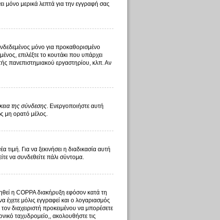
ι μόνο μερικά λεπτά για την εγγραφή σας
υνδεδεμένος μόνο για προκαθορισμένο
ένος, επιλέξτε το κουτάκι που υπάρχει
στής πανεπιστημιακού εργαστηρίου, κλπ. Αν
κεια της σύνδεσης
. Ενεργοποιήστε αυτή
ως μη ορατό μέλος.
τιμή. Για να ξεκινήσει η διαδικασία αυτή
είτε να συνδεθείτε πάλι σύντομα.
οιηθεί η COPPA διακήρυξη εφόσον κατά τη
να έχετε μόλις εγγραφεί και ο λογαριασμός
ό τον διαχειριστή προκειμένου να μπορέσετε
ονικό ταχυδρομείο,, ακολουθήστε τις