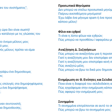
Προσωπικά Μηνύματα
ies του συστήματος”;
Δεν μπορώ να στείλω προσωπικά μηνύμ
Παίρνω ανεπιθύμητα μηνύματα!
Έχω λάβει ένα μήνυμα spam ή ένα προσ
κάποιο μέλος!
η ώρα δεν είναι σωστή!
Φίλοι και εχθροί
 κατάλογο με τις γλώσσες του
Τι είναι η λίστα φίλων και εχθρών;
Πώς μπορώ να προσθέσω / αφαιρέσω μέλ
το όνομα μέλους μου;
ό μου;
ός μέλους πρέπει να είμαι
Αναζήτηση Δ. Συζητήσεων
Πώς μπορώ να αναζητήσω μια ή περισσό
Γιατί η αναζήτηση μου δεν επιστρέφει α
Γιατί η αναζήτηση μου επιστρέφει κενή σ
Πώς αναζητώ μέλη;
Πώς μπορώ να βρω τα δικά μου δημοσιε
γράψω ένα δημοσίευμα;
υ;
Ενημέρωση σε Θ. Ενότητες και Σελιδο
ες επιλογές στα δημοψηφίσματα;
Ποια είναι η διαφορά του σελιδοδείκτη
ω ένα δημοψήφισμα;
Πώς εγγράφομαι στην ενημέρωση κάποια
;
Πώς αφαιρώ την ενημέρωσή μου;
Συνημμένα
ναν συντονιστή;
Τι συνημμένα επιτρέπονται σε αυτό το 
μα δημοσίευσης;
Πώς μπορώ να βρω τα συνημμένα μου;