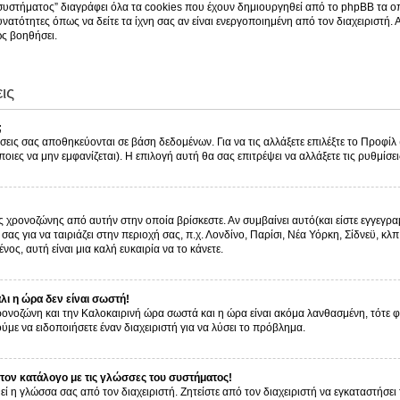
συστήματος” διαγράφει όλα τα cookies που έχουν δημιουργηθεί από το phpBB τα οπ
νατότητες όπως να δείτε τα ίχνη σας αν είναι ενεργοποιημένη από τον διαχειριστή.
ς βοηθήσει.
ις
;
ίσεις σας αποθηκεύονται σε βάση δεδομένων. Για να τις αλλάξετε επιλέξτε το Προφί
οιες να μην εμφανίζεται). Η επιλογή αυτή θα σας επιτρέψει να αλλάξετε τις ρυθμίσει
ς χρονοζώνης από αυτήν στην οποία βρίσκεστε. Αν συμβαίνει αυτό(και είστε εγγεγρα
ας για να ταιριάζει στην περιοχή σας, π.χ. Λονδίνο, Παρίσι, Νέα Υόρκη, Σίδνεϋ, κλπ
νος, αυτή είναι μια καλή ευκαιρία να το κάνετε.
ι η ώρα δεν είναι σωστή!
 χρονοζώνη και την Καλοκαιρινή ώρα σωστά και η ώρα είναι ακόμα λανθασμένη, τότε 
με να ειδοποιήσετε έναν διαχειριστή για να λύσει το πρόβλημα.
ον κατάλογο με τις γλώσσες του συστήματος!
εί η γλώσσα σας από τον διαχειριστή. Ζητείστε από τον διαχειριστή να εγκαταστήσει