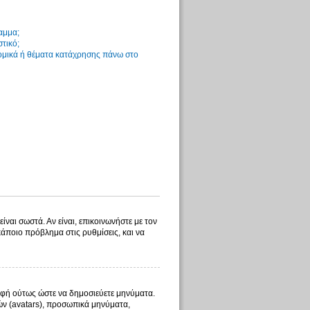
αμμα;
στικό;
νομικά ή θέματα κατάχρησης πάνω στο
ίναι σωστά. Αν είναι, επικοινωνήστε με τον
 κάποιο πρόβλημα στις ρυθμίσεις, και να
γραφή ούτως ώστε να δημοσιεύετε μηνύματα.
λών (avatars), προσωπικά μηνύματα,