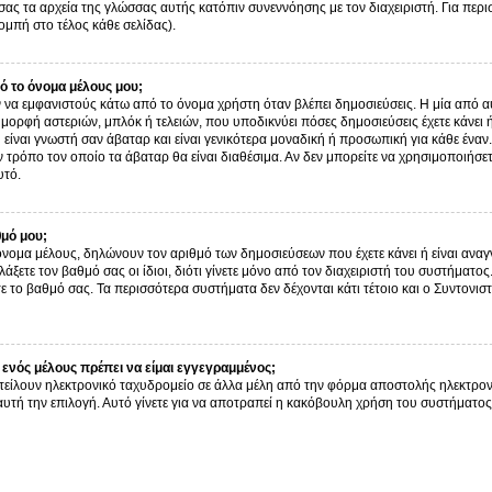
σας τα αρχεία της γλώσσας αυτής κατόπιν συνεννόησης με τον διαχειριστή. Για περ
μπή στο τέλος κάθε σελίδας).
 το όνομα μέλους μου;
α εμφανιστούς κάτω από το όνομα χρήστη όταν βλέπει δημοσιεύσεις. Η μία από αυτ
ν μορφή αστεριών, μπλόκ ή τελειών, που υποδικνύει πόσες δημοσιεύσεις έχετε κάνει
είναι γνωστή σαν άβαταρ και είναι γενικότερα μοναδική ή προσωπική για κάθε έναν. 
ον τρόπο τον οποίο τα άβαταρ θα είναι διαθέσιμα. Αν δεν μπορείτε να χρησιμοποιήσε
υτό.
θμό μου;
όνομα μέλους, δηλώνουν τον αριθμό των δημοσιεύσεων που έχετε κάνει ή είναι αναγν
αλλάξετε τον βαθμό σας οι ίδιοι, διότι γίνετε μόνο από τον διαχειριστή του συστήμα
ε το βαθμό σας. Τα περισσότερα συστήματα δεν δέχονται κάτι τέτοιο και ο Συντονιστ
ενός μέλους πρέπει να είμαι εγγεγραμμένος;
τείλουν ηλεκτρονικό ταχυδρομείο σε άλλα μέλη από την φόρμα αποστολής ηλεκτρον
ι αυτή την επιλογή. Αυτό γίνετε για να αποτραπεί η κακόβουλη χρήση του συστήμα