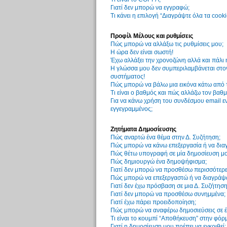
Γιατί δεν μπορώ να εγγραφώ;
Τι κάνει η επιλογή “Διαγράψτε όλα τα cook
Προφίλ Μέλους και ρυθμίσεις
Πώς μπορώ να αλλάξω τις ρυθμίσεις μου;
Η ώρα δεν είναι σωστή!
Έχω αλλάξει την χρονοζώνη αλλά και πάλι 
Η γλώσσα μου δεν συμπεριλαμβάνεται στον
συστήματος!
Πώς μπορώ να βάλω μια εικόνα κάτω από 
Τι είναι ο βαθμός και πώς αλλάζω τον βαθμ
Για να κάνω χρήση του συνδέσμου email εν
εγγεγραμμένος;
Ζητήματα Δημοσίευσης
Πώς αναρτώ ένα θέμα στην Δ. Συζήτηση;
Πώς μπορώ να κάνω επεξεργασία ή να δια
Πώς θέτω υπογραφή σε μία δημοσίευση μο
Πώς δημιουργώ ένα δημοψήφισμα;
Γιατί δεν μπορώ να προσθέσω περισσότερ
Πώς μπορώ να επεξεργαστώ ή να διαγράψ
Γιατί δεν έχω πρόσβαση σε μια Δ. Συζήτηση
Γιατί δεν μπορώ να προσθέσω συνημμένα;
Γιατί έχω πάρει προειδοποίηση;
Πώς μπορώ να αναφέρω δημοσιεύσεις σε έ
Τι είναι το κουμπί “Αποθήκευση” στην φόρ
Γιατί η δημοσίευση μου πρέπει να εγκριθεί;