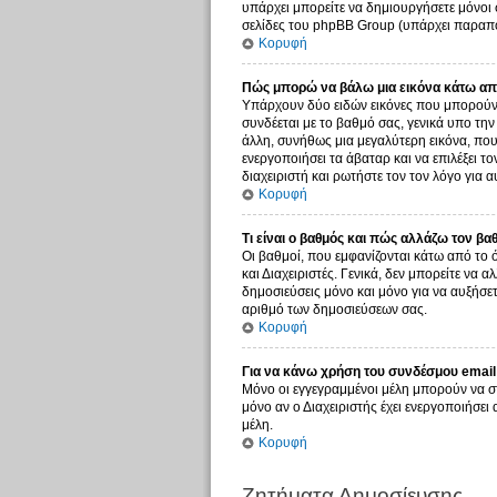
υπάρχει μπορείτε να δημιουργήσετε μόνοι 
σελίδες του phpBB Group (υπάρχει παραπο
Κορυφή
Πώς μπορώ να βάλω μια εικόνα κάτω από
Υπάρχουν δύο ειδών εικόνες που μπορούν ν
συνδέεται με το βαθμό σας, γενικά υπο τη
άλλη, συνήθως μια μεγαλύτερη εικόνα, που 
ενεργοποιήσει τα άβαταρ και να επιλέξει τ
διαχειριστή και ρωτήστε τον τον λόγο για α
Κορυφή
Τι είναι ο βαθμός και πώς αλλάζω τον βα
Οι βαθμοί, που εμφανίζονται κάτω από το 
και Διαχειριστές. Γενικά, δεν μπορείτε να 
δημοσιεύσεις μόνο και μόνο για να αυξήσετ
αριθμό των δημοσιεύσεων σας.
Κορυφή
Για να κάνω χρήση του συνδέσμου email 
Μόνο οι εγγεγραμμένοι μέλη μπορούν να σ
μόνο αν ο Διαχειριστής έχει ενεργοποιήσε
μέλη.
Κορυφή
Ζητήματα Δημοσίευσης