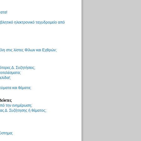
ατα!
βλητικό ηλεκτρονικό ταχυδρομείο από
η στις λίστες Φίλων και Εχθρών;
τερες Δ. Συζητήσεις;
ποτελέσματα;
ελίδα!;
ύματα και θέματα;
δείκτες
 από την ενημέρωση;
ς Δ. Συζήτησης ή θέματος;
σύστημα;