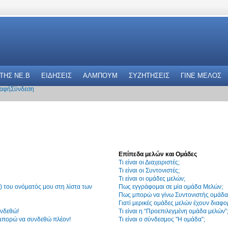
 THΣ NE.B
ΕΙΔΗΣΕΙΣ
ΑΛΜΠΟΥΜ
ΣΥΖΗΤΗΣΕΙΣ
ΓΙΝΕ ΜΕΛΟΣ
αφή
Σύνδεση
Επίπεδα μελών και Ομάδες
Τι είναι οι Διαχειριστές;
Τι είναι οι Συντονιστές;
Τι είναι οι ομάδες μελών;
 του ονόματός μου στη λίστα των
Πως εγγράφομαι σε μία ομάδα Μελών;
Πως μπορώ να γίνω Συντονιστής ομάδα
Γιατί μερικές ομάδες μελών έχουν διαφο
υνδεθώ!
Τι είναι η “Προεπιλεγμένη ομάδα μελών”
 μπορώ να συνδεθώ πλέον!
Τι είναι ο σύνδεσμος "Η ομάδα”;