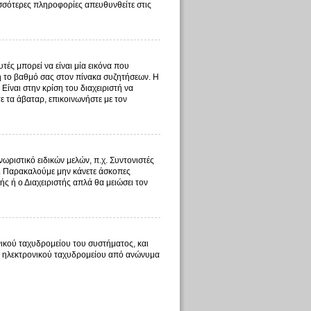
ισσότερες πληροφορίες απευθυνθείτε στις
ές μπορεί να είναι μία εικόνα που
 ή το βαθμό σας στον πίνακα συζητήσεων. Η
Είναι στην κρίση του διαχειριστή να
τε τα άβαταρ, επικοινωνήστε με τον
ωριστικό ειδικών μελών, π.χ. Συντονιστές
τος. Παρακαλούμε μην κάνετε άσκοπες
ής ή ο Διαχειριστής απλά θα μειώσει τον
ικού ταχυδρομείου του συστήματος, και
τος ηλεκτρονικού ταχυδρομείου από ανώνυμα