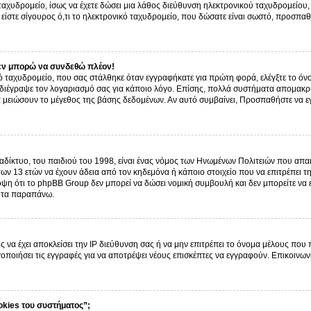
ό ταχυδρομείο, ίσως να έχετε δώσει μια λάθος διεύθυνση ηλεκτρονικού ταχυδρομείου, 
είστε σίγουρος ό,τι το ηλεκτρονικό ταχυδρομείο, που δώσατε είναι σωστό, προσπαθ
εν μπορώ να συνδεθώ πλέον!
 ταχυδρομείο, που σας στάλθηκε όταν εγγραφήκατε για πρώτη φορά, ελέγξτε το όνο
α διέγραψε τον λογαριασμό σας για κάποιο λόγο. Επίσης, πολλά συστήματα απομακρ
α μειώσουν το μέγεθος της βάσης δεδομένων. Αν αυτό συμβαίνει, Προσπαθήστε να εγγ
δίκτυο, του παιδιού του 1998, είναι ένας νόμος των Ηνωμένων Πολιτειών που απαι
ων 13 ετών να έχουν άδεια από τον κηδεμόνα ή κάποιο στοιχείο που να επιτρέπε
ψη ότι το phpBB Group δεν μπορεί να δώσει νομική συμβουλή και δεν μπορείτε να
ό τα παραπάνω.
ς να έχει αποκλείσει την IP διεύθυνση σας ή να μην επιτρέπει το όνομα μέλους που
γοποιήσει τις εγγραφές για να αποτρέψει νέους επισκέπτες να εγγραφούν. Επικοινων
okies του συστήματος”;