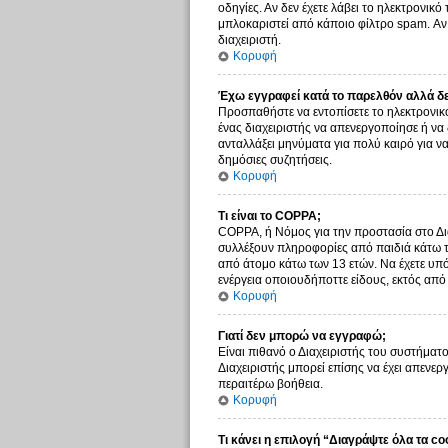
οδηγίες. Αν δεν έχετε λάβει το ηλεκτρονικ
μπλοκαριστεί από κάποιο φίλτρο spam. Αν 
διαχειριστή.
Κορυφή
Έχω εγγραφεί κατά το παρελθόν αλλά δ
Προσπαθήστε να εντοπίσετε το ηλεκτρονικό
ένας διαχειριστής να απενεργοποίησε ή ν
ανταλλάξει μηνύματα για πολύ καιρό για ν
δημόσιες συζητήσεις.
Κορυφή
Τι είναι το COPPA;
COPPA, ή Νόμος για την προστασία στο Δια
συλλέξουν πληροφορίες από παιδιά κάτω τ
από άτομο κάτω των 13 ετών. Να έχετε υπό
ενέργεια οποιουδήποττε είδους, εκτός απ
Κορυφή
Γιατί δεν μπορώ να εγγραφώ;
Είναι πιθανό ο Διαχειριστής του συστήματο
Διαχειριστής μπορεί επίσης να έχει απενερ
περαιτέρω βοήθεια.
Κορυφή
Τι κάνει η επιλογή “Διαγράψτε όλα τα co