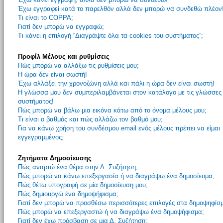
Έχω εγγραφεί κατά το παρελθόν αλλά δεν μπορώ να συνδεθώ πλέον
Τι είναι το COPPA;
Γιατί δεν μπορώ να εγγραφώ;
Τι κάνει η επιλογή “Διαγράψτε όλα τα cookies του συστήματος”;
Προφίλ Μέλους και ρυθμίσεις
Πώς μπορώ να αλλάξω τις ρυθμίσεις μου;
Η ώρα δεν είναι σωστή!
Έχω αλλάξει την χρονοζώνη αλλά και πάλι η ώρα δεν είναι σωστή!
Η γλώσσα μου δεν συμπεριλαμβάνεται στον κατάλογο με τις γλώσσες
συστήματος!
Πώς μπορώ να βάλω μια εικόνα κάτω από το όνομα μέλους μου;
Τι είναι ο βαθμός και πώς αλλάζω τον βαθμό μου;
Για να κάνω χρήση του συνδέσμου email ενός μέλους πρέπει να είμαι
εγγεγραμμένος;
Ζητήματα Δημοσίευσης
Πώς αναρτώ ένα θέμα στην Δ. Συζήτηση;
Πώς μπορώ να κάνω επεξεργασία ή να διαγράψω ένα δημοσίευμα;
Πώς θέτω υπογραφή σε μία δημοσίευση μου;
Πώς δημιουργώ ένα δημοψήφισμα;
Γιατί δεν μπορώ να προσθέσω περισσότερες επιλογές στα δημοψηφίσ
Πώς μπορώ να επεξεργαστώ ή να διαγράψω ένα δημοψήφισμα;
Γιατί δεν έχω πρόσβαση σε μια Δ. Συζήτηση;