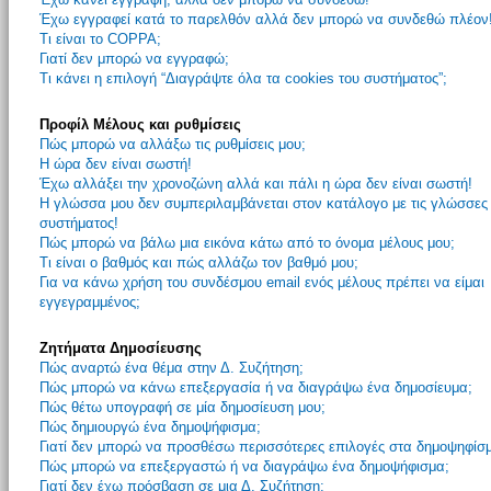
Έχω εγγραφεί κατά το παρελθόν αλλά δεν μπορώ να συνδεθώ πλέον
Τι είναι το COPPA;
Γιατί δεν μπορώ να εγγραφώ;
Τι κάνει η επιλογή “Διαγράψτε όλα τα cookies του συστήματος”;
Προφίλ Μέλους και ρυθμίσεις
Πώς μπορώ να αλλάξω τις ρυθμίσεις μου;
Η ώρα δεν είναι σωστή!
Έχω αλλάξει την χρονοζώνη αλλά και πάλι η ώρα δεν είναι σωστή!
Η γλώσσα μου δεν συμπεριλαμβάνεται στον κατάλογο με τις γλώσσες
συστήματος!
Πώς μπορώ να βάλω μια εικόνα κάτω από το όνομα μέλους μου;
Τι είναι ο βαθμός και πώς αλλάζω τον βαθμό μου;
Για να κάνω χρήση του συνδέσμου email ενός μέλους πρέπει να είμαι
εγγεγραμμένος;
Ζητήματα Δημοσίευσης
Πώς αναρτώ ένα θέμα στην Δ. Συζήτηση;
Πώς μπορώ να κάνω επεξεργασία ή να διαγράψω ένα δημοσίευμα;
Πώς θέτω υπογραφή σε μία δημοσίευση μου;
Πώς δημιουργώ ένα δημοψήφισμα;
Γιατί δεν μπορώ να προσθέσω περισσότερες επιλογές στα δημοψηφίσ
Πώς μπορώ να επεξεργαστώ ή να διαγράψω ένα δημοψήφισμα;
Γιατί δεν έχω πρόσβαση σε μια Δ. Συζήτηση;