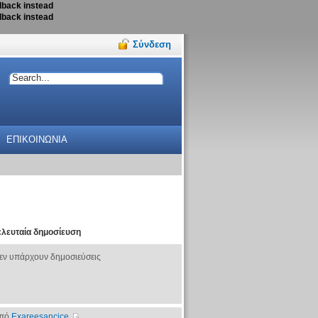
llback instead
llback instead
Σύνδεση
ΕΠΙΚΟΙΝΩΝΙΑ
ελευταία δημοσίευση
εν υπάρχουν δημοσιεύσεις
πό
Exareesancice