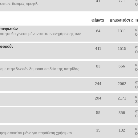
41
771
επτών. δοκιμές προφίλ.
0
Θέματα
Δημοσιεύσεις
Τ
ηπειρωτών
α
64
1311
ότητα θα γίνεται μόνον κατόπιν ενημέρωσης των
0
Αφορούν
α
411
1515
0
α
83
666
αμε στην δωρεάν δημοσια παιδεία της πατρίδας
0
α
244
2062
0
α
204
2171
2
α
55
356
0
α
35
132
ησιμοποιείται μόνο για παράθεση χρήσιμων
0