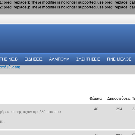
1
:
preg_replace(): The /e modifier is no longer supported, use preg_replace_ca
2
:
preg_replace(): The /e modifier is no longer supported, use preg_replace_ca
 THΣ NE.B
ΕΙΔΗΣΕΙΣ
ΑΛΜΠΟΥΜ
ΣΥΖΗΤΗΣΕΙΣ
ΓΙΝΕ ΜΕΛΟΣ
αφή
Σύνδεση
Θέματα
Δημοσιεύσεις
Τ
40
294
Δ
φέρετε επίσης τυχόν προβλήματα που
ς .
α