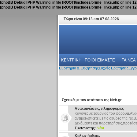
[phpBB Debug] PHP Warning
: in file
[ROOT]/includes/prime_links.php
on line
12
[phpBB Debug] PHP Warning
: in file
[ROOT]/includes/prime_links.php
on line
12
Τώρα είναι 09:13 am 07 08 2026
ΚΕΝΤΡΙΚΗ
ΠΟΙΟΙ ΕΙΜΑΣΤΕ
ΤΑ ΝΕΑ
Ευρετήριο Δ. Συζήτησης
Συχνές Ερωτήσεις
Εγγρ
Σχετικά με τον ιστότοπο της Neb.gr
Ανακοινώσεις, πληροφορίες
Κανόνες λειτουργίας του φόρουμ.Ανα
αντιμετωπίζετε με τις σελίδες της Νε.Β.
Δεχόμαστε και παρατηρήσεις,προτάσει
Συντονιστής:
Νέοι
Καλως ήρθατε.