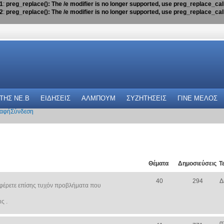
1
:
preg_replace(): The /e modifier is no longer supported, use preg_replace_ca
2
:
preg_replace(): The /e modifier is no longer supported, use preg_replace_ca
 THΣ NE.B
ΕΙΔΗΣΕΙΣ
ΑΛΜΠΟΥΜ
ΣΥΖΗΤΗΣΕΙΣ
ΓΙΝΕ ΜΕΛΟΣ
αφή
Σύνδεση
Θέματα
Δημοσιεύσεις
Τ
40
294
Δ
φέρετε επίσης τυχόν προβλήματα που
ς .
α