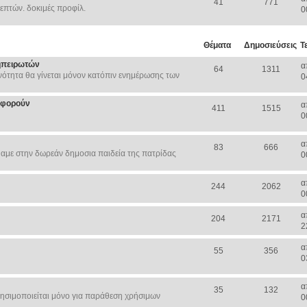
41
771
επτών. δοκιμές προφίλ.
0
Θέματα
Δημοσιεύσεις
Τ
ηπειρωτών
α
64
1311
ότητα θα γίνεται μόνον κατόπιν ενημέρωσης των
0
Αφορούν
α
411
1515
0
α
83
666
αμε στην δωρεάν δημοσια παιδεία της πατρίδας
0
α
244
2062
0
α
204
2171
2
α
55
356
0
α
35
132
ησιμοποιείται μόνο για παράθεση χρήσιμων
0