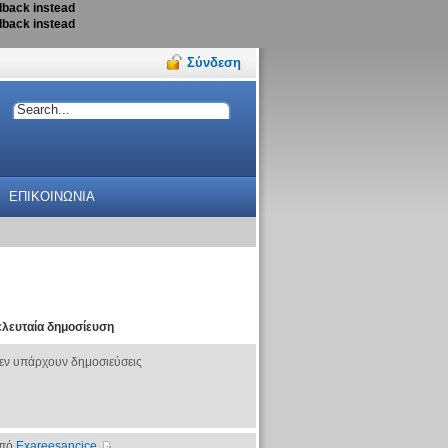
llback instead
llback instead
Σύνδεση
ΕΠΙΚΟΙΝΩΝΙΑ
ελευταία δημοσίευση
εν υπάρχουν δημοσιεύσεις
πό
Exareesancice