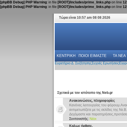
[phpBB Debug] PHP Warning
: in file
[ROOT]/includes/prime_links.php
on line
12
[phpBB Debug] PHP Warning
: in file
[ROOT]/includes/prime_links.php
on line
12
Τώρα είναι 10:57 am 08 08 2026
ΚΕΝΤΡΙΚΗ
ΠΟΙΟΙ ΕΙΜΑΣΤΕ
ΤΑ ΝΕΑ
Ευρετήριο Δ. Συζήτησης
Συχνές Ερωτήσεις
Εγγρ
Σχετικά με τον ιστότοπο της Neb.gr
Ανακοινώσεις, πληροφορίες
Κανόνες λειτουργίας του φόρουμ.Ανα
αντιμετωπίζετε με τις σελίδες της Νε.Β.
Δεχόμαστε και παρατηρήσεις,προτάσει
Συντονιστής:
Νέοι
Καλως ήρθατε.