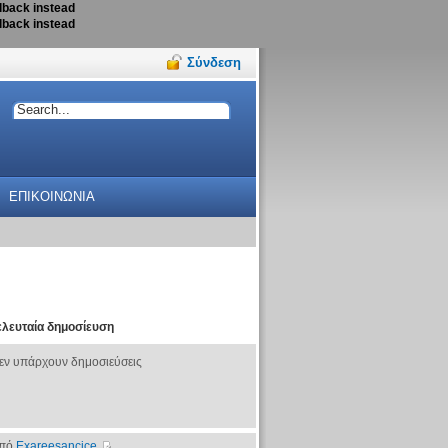
llback instead
llback instead
Σύνδεση
ΕΠΙΚΟΙΝΩΝΙΑ
ελευταία δημοσίευση
εν υπάρχουν δημοσιεύσεις
πό
Exareesancice