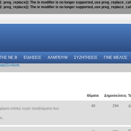
1
:
preg_replace(): The /e modifier is no longer supported, use preg_replace_ca
2
:
preg_replace(): The /e modifier is no longer supported, use preg_replace_ca
 THΣ NE.B
ΕΙΔΗΣΕΙΣ
ΑΛΜΠΟΥΜ
ΣΥΖΗΤΗΣΕΙΣ
ΓΙΝΕ ΜΕΛΟΣ
αφή
Σύνδεση
Θέματα
Δημοσιεύσεις
Τ
40
294
Δ
φέρετε επίσης τυχόν προβλήματα που
ς .
α