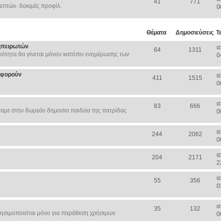
41
771
επτών. δοκιμές προφίλ.
0
Θέματα
Δημοσιεύσεις
Τ
ηπειρωτών
α
64
1311
ότητα θα γίνεται μόνον κατόπιν ενημέρωσης των
0
Αφορούν
α
411
1515
0
α
83
666
αμε στην δωρεάν δημοσια παιδεία της πατρίδας
0
α
244
2062
0
α
204
2171
2
α
55
356
0
α
35
132
ησιμοποιείται μόνο για παράθεση χρήσιμων
0