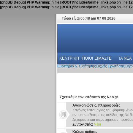
[phpBB Debug] PHP Warning
: in file
[ROOT]/includes/prime_links.php
on line
12
[phpBB Debug] PHP Warning
: in file
[ROOT]/includes/prime_links.php
on line
12
Τώρα είναι 00:48 am 07 08 2026
ΚΕΝΤΡΙΚΗ
ΠΟΙΟΙ ΕΙΜΑΣΤΕ
ΤΑ ΝΕΑ
Ευρετήριο Δ. Συζήτησης
Συχνές Ερωτήσεις
Εγγρ
Σχετικά με τον ιστότοπο της Neb.gr
Ανακοινώσεις, πληροφορίες
Κανόνες λειτουργίας του φόρουμ.Ανα
αντιμετωπίζετε με τις σελίδες της Νε.Β.
Δεχόμαστε και παρατηρήσεις,προτάσει
Συντονιστής:
Νέοι
Καλως ήρθατε.