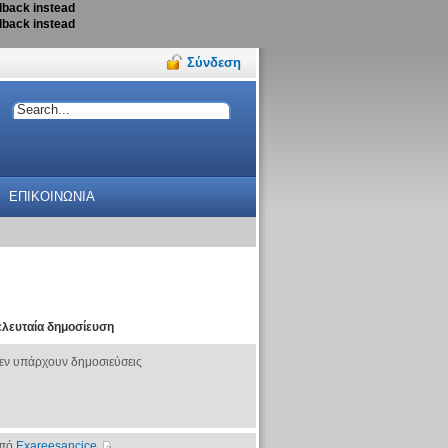
llback instead
llback instead
Σύνδεση
ΕΠΙΚΟΙΝΩΝΙΑ
ελευταία δημοσίευση
εν υπάρχουν δημοσιεύσεις
πό
Exareesancice