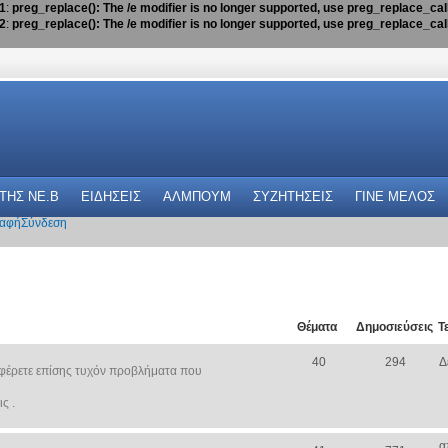
1
:
preg_replace(): The /e modifier is no longer supported, use preg_replace_ca
2
:
preg_replace(): The /e modifier is no longer supported, use preg_replace_ca
 THΣ NE.B
ΕΙΔΗΣΕΙΣ
ΑΛΜΠΟΥΜ
ΣΥΖΗΤΗΣΕΙΣ
ΓΙΝΕ ΜΕΛΟΣ
αφή
Σύνδεση
Θέματα
Δημοσιεύσεις
Τ
40
294
Δ
φέρετε επίσης τυχόν προβλήματα που
ς .
α