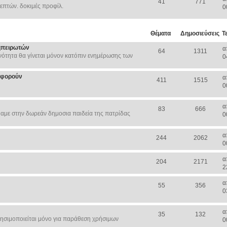
41
771
επτών. δοκιμές προφίλ.
0
Θέματα
Δημοσιεύσεις
Τ
ηπειρωτών
α
64
1311
ότητα θα γίνεται μόνον κατόπιν ενημέρωσης των
0
Αφορούν
α
411
1515
0
α
83
666
αμε στην δωρεάν δημοσια παιδεία της πατρίδας
0
α
244
2062
0
α
204
2171
2
α
55
356
0
α
35
132
ησιμοποιείται μόνο για παράθεση χρήσιμων
0