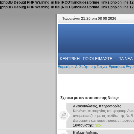
[phpBB Debug] PHP Warning
: in file
[ROOT]/includes/prime_links.php
on line
12
[phpBB Debug] PHP Warning
: in file
[ROOT]/includes/prime_links.php
on line
12
Τώρα είναι 21:20 pm 08 08 2026
ΚΕΝΤΡΙΚΗ
ΠΟΙΟΙ ΕΙΜΑΣΤΕ
ΤΑ ΝΕΑ
Ευρετήριο Δ. Συζήτησης
Συχνές Ερωτήσεις
Εγγρ
Σχετικά με τον ιστότοπο της Neb.gr
Ανακοινώσεις, πληροφορίες
Κανόνες λειτουργίας του φόρουμ.Ανα
αντιμετωπίζετε με τις σελίδες της Νε.Β.
Δεχόμαστε και παρατηρήσεις,προτάσει
Συντονιστής:
Νέοι
Καλως ήρθατε.