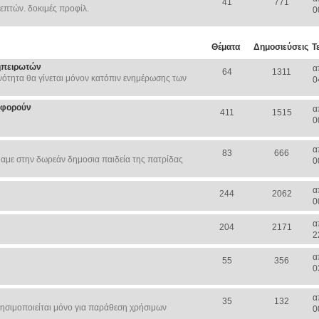
41
771
επτών. δοκιμές προφίλ.
0
Θέματα
Δημοσιεύσεις
Τ
ηπειρωτών
α
64
1311
ότητα θα γίνεται μόνον κατόπιν ενημέρωσης των
0
Αφορούν
α
411
1515
0
α
83
666
αμε στην δωρεάν δημοσια παιδεία της πατρίδας
0
α
244
2062
0
α
204
2171
2
α
55
356
0
α
35
132
ησιμοποιείται μόνο για παράθεση χρήσιμων
0